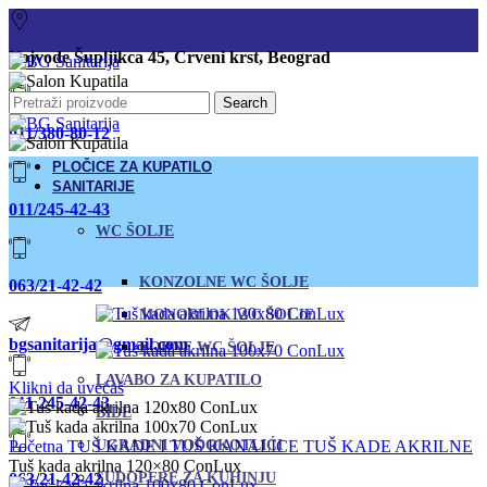
Vojvode Šupljikca 45, Crveni krst, Beograd
Search
011/380-80-12
PLOČICE ZA KUPATILO
SANITARIJE
011/245-42-43
WC ŠOLJE
KONZOLNE WC ŠOLJE
063/21-42-42
MONOBLOK WC ŠOLJE
bgsanitarija@gmail.com
PODNE WC ŠOLJE
LAVABO ZA KUPATILO
Klikni da uvećaš
011 245-42-43
BIDE
Početna
TUŠ KADE I TUŠ KANALICE
UGRADNI VODOKOTLIĆI
TUŠ KADE AKRILNE
Tuš kada akrilna 120×80 ConLux
063/21-42-42
SUDOPERE ZA KUHINJU