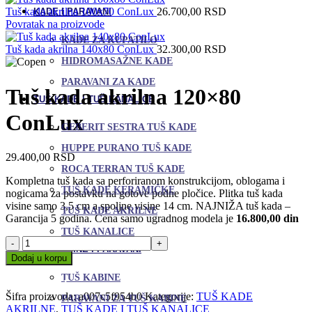
Tuš kada akrilna 100x70 ConLux
26.700,00
RSD
KADE I PARAVANI
Povratak na proizvode
KADE ZA KUPATILO
Tuš kada akrilna 140x80 ConLux
32.300,00
RSD
HIDROMASAŽNE KADE
PARAVANI ZA KADE
Tuš kada akrilna 120×80
TUŠ KADE I TUŠ KANALICE
ConLux
GEBERIT SESTRA TUŠ KADE
HUPPE PURANO TUŠ KADE
29.400,00
RSD
ROCA TERRAN TUŠ KADE
Kompletna tuš kada sa perforiranom konstrukcijom, oblogama i
TUŠ KADE KERAMIČKE
nogicama za postavku na gotove podne pločice. Plitka tuš kada
visine samo 3,5 cm a spoljne visine 14 cm. NAJNIŽA tuš kada –
TUŠ KADE AKRILNE
Garancija 5 godina. Cena samo ugradnog modela je
16.800,00 din
TUŠ KANALICE
Tuš
TUŠ KABINE I PARAVANI
kada
Dodaj u korpu
akrilna
Uporedi
TUŠ KABINE
120x80
Dodaj u omiljene
ConLux
Šifra proizvoda:
a007c5f954b0
Kategorije:
TUŠ KADE
PARAVANI ZA TUŠ KABINE
količina
AKRILNE
,
TUŠ KADE I TUŠ KANALICE