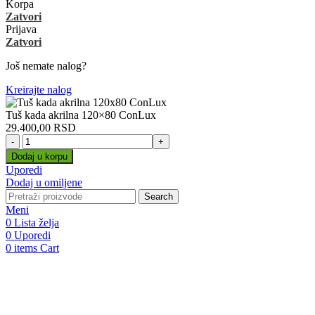
Korpa
Zatvori
Prijava
Zatvori
Još nemate nalog?
Kreirajte nalog
Tuš kada akrilna 120×80 ConLux
29.400,00
RSD
Tuš
kada
Dodaj u korpu
akrilna
Uporedi
120x80
Dodaj u omiljene
ConLux
Search
količina
Meni
0
Lista želja
0
Uporedi
0
items
Cart