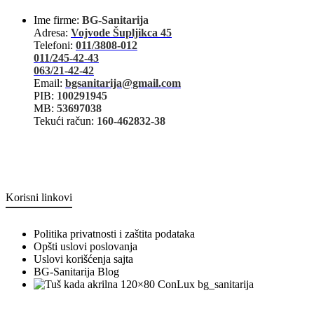
Ime firme:
BG-Sanitarija
Adresa:
Vojvode Šupljikca 45
Telefoni:
011/3808-012
011/245-42-43
063/21-42-42
Email:
bgsanitarija@gmail.com
PIB:
100291945
MB:
53697038
Tekući račun:
160-462832-38
Korisni linkovi
Politika privatnosti i zaštita podataka
Opšti uslovi poslovanja
Uslovi korišćenja sajta
BG-Sanitarija Blog
bg_sanitarija