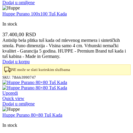
Dodaj u omiljene
Huppe Purano 100x100 Tuš Kada
In stock
37.400,00
RSD
Antislip bela plitka tuš kada od mlevenog mermera i sintetičkih
smola. Puno dimenzija - Visina samo 4 cm. Vrhunski nemački
kvalitet - Garancija 5 godina. HUPPE - Premium Brand tuš kada i
tuš kabina - Made in Germany.
Dodaj u korpu
NE može se slati kurirskim službama
SKU:
7fbbb3990747
Uporedi
Quick view
Dodaj u omiljene
Huppe Purano 80×80 Tuš Kada
In stock