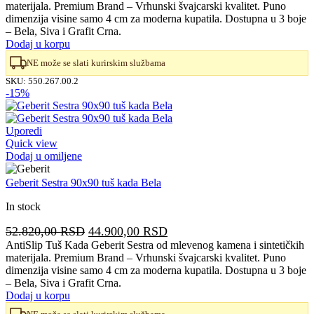
materijala. Premium Brand – Vrhunski švajcarski kvalitet. Puno
je
je:
dimenzija visine samo 4 cm za moderna kupatila. Dostupna u 3 boje
bila:
62.900,00 RSD.
– Bela, Siva i Grafit Crna.
74.000,00 RSD.
Dodaj u korpu
NE može se slati kurirskim službama
SKU:
550.267.00.2
-15%
Uporedi
Quick view
Dodaj u omiljene
Geberit Sestra 90x90 tuš kada Bela
In stock
Originalna
Trenutna
52.820,00
RSD
44.900,00
RSD
cena
cena
AntiSlip Tuš Kada Geberit Sestra od mlevenog kamena i sintetičkih
materijala. Premium Brand – Vrhunski švajcarski kvalitet. Puno
je
je:
dimenzija visine samo 4 cm za moderna kupatila. Dostupna u 3 boje
bila:
44.900,00 RSD.
– Bela, Siva i Grafit Crna.
52.820,00 RSD.
Dodaj u korpu