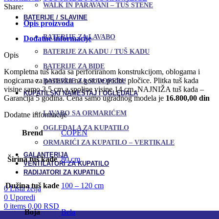
WALK IN PARAVANI – TUŠ STENE
Share:
BATERIJE / SLAVINE
Opis proizvoda
BATERIJE ZA LAVABO
Dodatne informacije
BATERIJE ZA KADU / TUŠ KADU
Opis
BATERIJE ZA BIDE
Kompletna tuš kada sa perforiranom konstrukcijom, oblogama i
nogicama za postavku na gotove podne pločice. Plitka tuš kada
BATERIJE ZA SUDOPERU
visine samo 3,5 cm a spoljne visine 14 cm. NAJNIŽA tuš kada –
KUPATILSKI NAMEŠTAJ I OGLEDALA
Garancija 5 godina. Cena samo ugradnog modela je
16.800,00 din
LAVABO SA ORMARIĆEM
Dodatne informacije
OGLEDALA ZA KUPATILO
Brend
COPEN
ORMARIĆI ZA KUPATILO – VERTIKALE
GALANTERIJA
Širina tuš kade
80 cm
VENTILATORI ZA KUPATILO
RADIJATORI ZA KUPATILO
Dužina tuš kade
100 – 120 cm
0
Lista želja
0
Uporedi
0
items
0,00
RSD
Boja
Bela