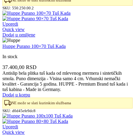
NE može se slati kurirskim službama
SKU:
550.250.00.2
Uporedi
Quick view
Dodaj u omiljene
Huppe Purano 100×70 Tuš Kada
In stock
37.400,00
RSD
Antislip bela plitka tuš kada od mlevenog mermera i sintetičkih
smola. Puno dimenzija - Visina samo 4 cm. Vrhunski nemački
kvalitet - Garancija 5 godina. HUPPE - Premium Brand tuš kada i
tuš kabina - Made in Germany.
Dodaj u korpu
NE može se slati kurirskim službama
SKU:
d0d45efe9dc8
Uporedi
Quick view