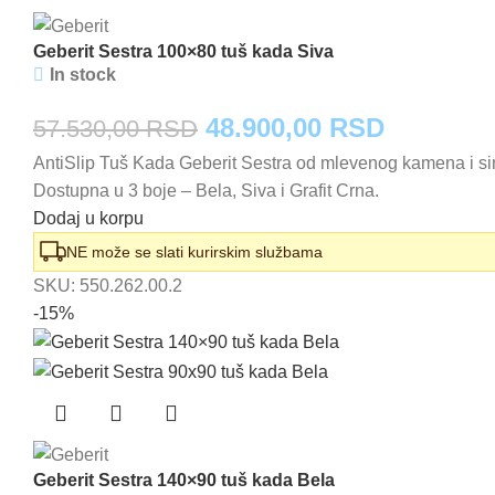
Geberit Sestra 100×80 tuš kada Siva
In stock
Originalna
Trenutna
48.900,00
RSD
57.530,00
RSD
AntiSlip Tuš Kada Geberit Sestra od mlevenog kamena i sin
cena
cena
Dostupna u 3 boje – Bela, Siva i Grafit Crna.
je
je:
Dodaj u korpu
bila:
48.900,0
NE može se slati kurirskim službama
SKU:
550.262.00.2
57.530,00 RSD.
-15%
Geberit Sestra 140×90 tuš kada Bela