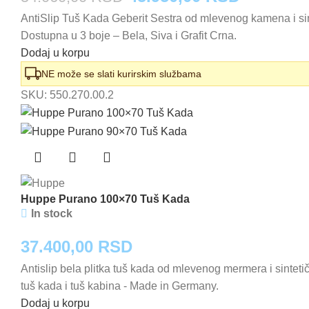
AntiSlip Tuš Kada Geberit Sestra od mlevenog kamena i sin
cena
cena
Dostupna u 3 boje – Bela, Siva i Grafit Crna.
je
je:
Dodaj u korpu
bila:
45.950,0
NE može se slati kurirskim službama
SKU:
550.270.00.2
54.060,00 RSD.
Huppe Purano 100×70 Tuš Kada
In stock
37.400,00
RSD
Antislip bela plitka tuš kada od mlevenog mermera i sinte
tuš kada i tuš kabina - Made in Germany.
Dodaj u korpu