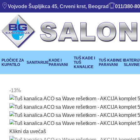
Vojvode Šupljikca 45, Crveni krst, Beograd
011/380-80
TUŠ KADE I
PLOČICE ZA
KADE I
TUŠ KABINE I
BATERIJE
SANITARIJE
TUŠ
KUPATILO
PARAVANI
PARAVANI
SLAVINE
KANALICE
-13%
Klikni da uvećaš