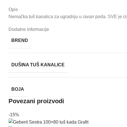
Opis
Nemačka tuš kanalica za ugradnju u ravan poda. SVE je izr
Dodatne informacije
BREND
DUŠINA TUŠ KANALICE
BOJA
Povezani proizvodi
-15%