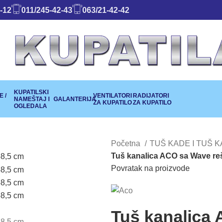
-12
011/245-42-43
063/21-42-42
KUPATILSKI
 /
VENTILATORI
RADIJATORI
NAMEŠTAJ I
GALANTERIJA
ZA KUPATILO
ZA KUPATILO
OGLEDALA
Početna
TUŠ KADE I TUŠ 
Tuš kanalica ACO sa Wave re
Povratak na proizvode
Tuš kanalica