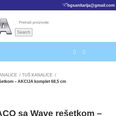
bgsanitarija@gmail.com
Search
0,00
RSD
KANALICE
TUŠ KANALICE
šetkom – AKCIJA komplet 68,5 cm
 ACO sa Wave rešetkom –