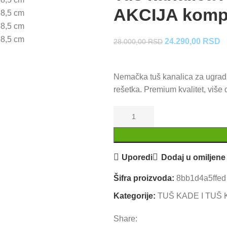
AKCIJA kompl
Originalna
T
24.290,00
RSD
28.000,00
RSD
cena
c
je
je
Nemačka tuš kanalica za ugradn
bila:
2
rešetka. Premium kvalitet, više
28.000,00 RSD.
Uporedi
Dodaj u omiljene
Šifra proizvoda:
8bb1d4a5ffed
Kategorije:
TUŠ KADE I TUŠ
Share: