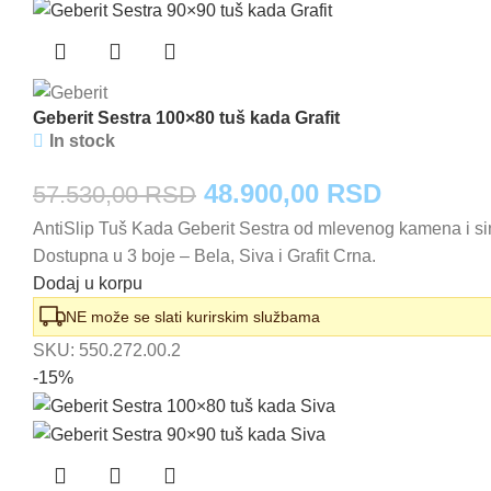
Geberit Sestra 100×80 tuš kada Grafit
In stock
Originalna
Trenutna
48.900,00
RSD
57.530,00
RSD
AntiSlip Tuš Kada Geberit Sestra od mlevenog kamena i sin
cena
cena
Dostupna u 3 boje – Bela, Siva i Grafit Crna.
je
je:
Dodaj u korpu
bila:
48.900,0
NE može se slati kurirskim službama
SKU:
550.272.00.2
57.530,00 RSD.
-15%