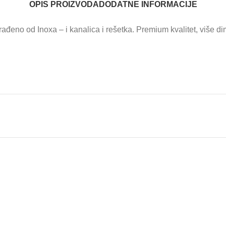
OPIS PROIZVODA
DODATNE INFORMACIJE
ađeno od Inoxa – i kanalica i rešetka. Premium kvalitet, više 