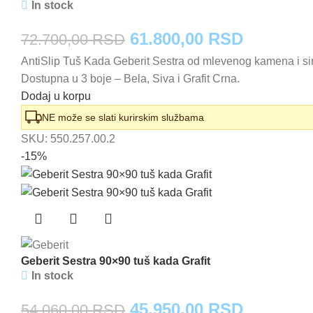
In stock
Originalna
Trenutna
61.800,00
RSD
72.700,00
RSD
AntiSlip Tuš Kada Geberit Sestra od mlevenog kamena i sin
cena
cena
Dostupna u 3 boje – Bela, Siva i Grafit Crna.
je
je:
Dodaj u korpu
bila:
61.800,0
NE može se slati kurirskim službama
SKU:
550.257.00.2
72.700,00 RSD.
-15%
Geberit Sestra 90×90 tuš kada Grafit
In stock
Originalna
Trenutna
45.950,00
RSD
54.060,00
RSD