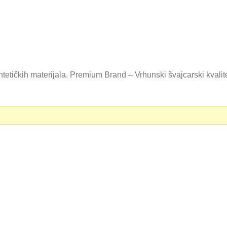
tetičkih materijala. Premium Brand – Vrhunski švajcarski kvali
0 RSD.