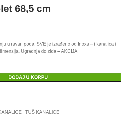
et 68,5 cm
renutna
ena
:
ju u ravan poda. SVE je izrađeno od Inoxa – i kanalica i
4.290,00 RSD.
 dimenzija. Ugradnja do zida – AKCIJA
DODAJ U KORPU
 KANALICE
,
TUŠ KANALICE