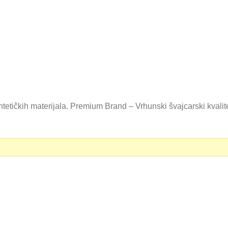
tetičkih materijala. Premium Brand – Vrhunski švajcarski kvali
0 RSD.