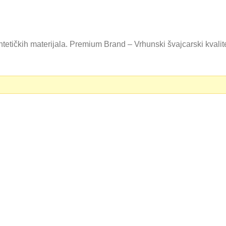
tetičkih materijala. Premium Brand – Vrhunski švajcarski kvali
0 RSD.