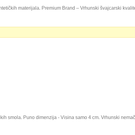
tetičkih materijala. Premium Brand – Vrhunski švajcarski kvali
0 RSD.
tičkih smola. Puno dimenzija - Visina samo 4 cm. Vrhunski nema