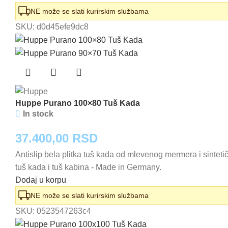
NE može se slati kurirskim službama
SKU:
d0d45efe9dc8
Huppe Purano 100×80 Tuš Kada
In stock
37.400,00
RSD
Antislip bela plitka tuš kada od mlevenog mermera i sinte
tuš kada i tuš kabina - Made in Germany.
Dodaj u korpu
NE može se slati kurirskim službama
SKU:
0523547263c4