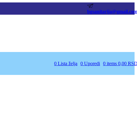
bgsanitarija@gmail.co
0
Lista želja
0
Uporedi
0
items
0,00
RS