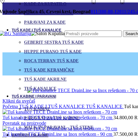
KADE ZA KUPATILO
-15%
-15%
-15%
-15%
Vojvode Šupljikca 45, Crveni krst, Beograd
011/380-80-12
011/245-
HIDROMASAŽNE KADE
PARAVANI ZA KADE
TUŠ KADE I TUŠ KANALICE
Search
GEBERIT SESTRA TUŠ KADE
HUPPE PURANO TUŠ KADE
ROCA TERRAN TUŠ KADE
TUŠ KADE KERAMIČKE
TUŠ KADE AKRILNE
TUŠ KANALICE
TUŠ KABINE I PARAVANI
Klikni da uvećaš
Početna
TUŠ KADE I TUŠ KANALICE
TUŠ KANALICE
Tuš ka
TUŠ KABINE
Tuš kanalice TECE DrainLine sa Inox rešetkom - 70 cm
34.800,00
R
PARAVANI ZA TUŠ KABINE
Povratak na proizvode
WALK IN PARAVANI – TUŠ STENE
Tuš kanalice TECE DrainLine sa Inox rešetkom - 90 cm
37.500,00
R
BATERIJE / SLAVINE