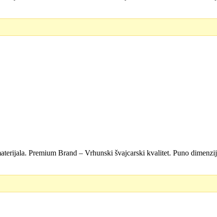
D.
aterijala. Premium Brand – Vrhunski švajcarski kvalitet. Puno dimenzi
D.