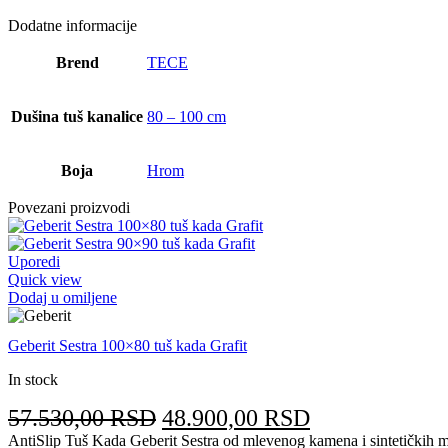
Dodatne informacije
Brend
TECE
Dušina tuš kanalice
80 – 100 cm
Boja
Hrom
Povezani proizvodi
Uporedi
Quick view
Dodaj u omiljene
Geberit Sestra 100×80 tuš kada Grafit
In stock
Originalna
Trenutna
57.530,00
RSD
48.900,00
RSD
cena
cena
AntiSlip Tuš Kada Geberit Sestra od mlevenog kamena i sintetičkih m