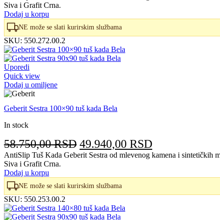
Siva i Grafit Crna.
je
je:
Dodaj u korpu
bila:
48.900,00 RS
NE može se slati kurirskim službama
57.530,00 RSD.
SKU:
550.272.00.2
Uporedi
Quick view
Dodaj u omiljene
Geberit Sestra 100×90 tuš kada Bela
In stock
Originalna
Trenutna
58.750,00
RSD
49.940,00
RSD
cena
cena
AntiSlip Tuš Kada Geberit Sestra od mlevenog kamena i sintetičkih m
Siva i Grafit Crna.
je
je:
Dodaj u korpu
bila:
49.940,00 RS
NE može se slati kurirskim službama
58.750,00 RSD.
SKU:
550.253.00.2