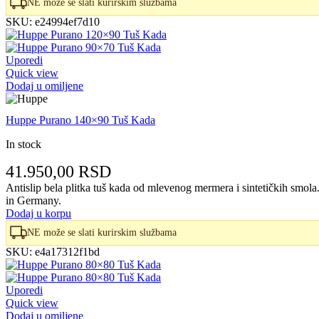
NE može se slati kurirskim službama
SKU:
e24994ef7d10
Uporedi
Quick view
Dodaj u omiljene
Huppe Purano 140×90 Tuš Kada
In stock
41.950,00
RSD
Antislip bela plitka tuš kada od mlevenog mermera i sintetičkih smo
in Germany.
Dodaj u korpu
NE može se slati kurirskim službama
SKU:
e4a17312f1bd
Uporedi
Quick view
Dodaj u omiljene