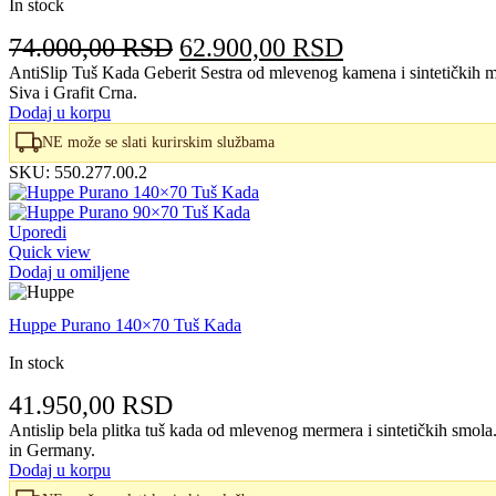
In stock
Originalna
Trenutna
74.000,00
RSD
62.900,00
RSD
cena
cena
AntiSlip Tuš Kada Geberit Sestra od mlevenog kamena i sintetičkih m
Siva i Grafit Crna.
je
je:
Dodaj u korpu
bila:
62.900,00 RS
NE može se slati kurirskim službama
74.000,00 RSD.
SKU:
550.277.00.2
Uporedi
Quick view
Dodaj u omiljene
Huppe Purano 140×70 Tuš Kada
In stock
41.950,00
RSD
Antislip bela plitka tuš kada od mlevenog mermera i sintetičkih smo
in Germany.
Dodaj u korpu