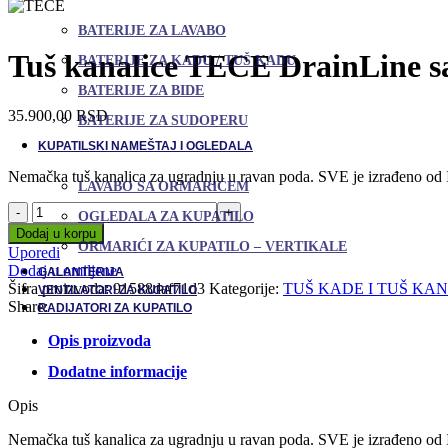
BATERIJE ZA LAVABO
Tuš kanalice TECE DrainLine s
BATERIJE ZA KADU / TUŠ KADU
BATERIJE ZA BIDE
35.900,00
RSD
BATERIJE ZA SUDOPERU
KUPATILSKI NAMEŠTAJ I OGLEDALA
Nemačka tuš kanalica za ugradnju u ravan poda. SVE je izrađeno od In
LAVABO SA ORMARIĆEM
Tuš
OGLEDALA ZA KUPATILO
kanalice
Dodaj u korpu
TECE
ORMARIĆI ZA KUPATILO – VERTIKALE
Uporedi
DrainLine
Dodaj u omiljene
GALANTERIJA
sa
Šifra proizvoda:
91588daf71d3
Kategorije:
TUŠ KADE I TUŠ KA
VENTILATORI ZA KUPATILO
Inox
Share:
RADIJATORI ZA KUPATILO
rešetkom
-
Opis proizvoda
80
cm
Dodatne informacije
količina
Opis
Nemačka tuš kanalica za ugradnju u ravan poda. SVE je izrađeno od In