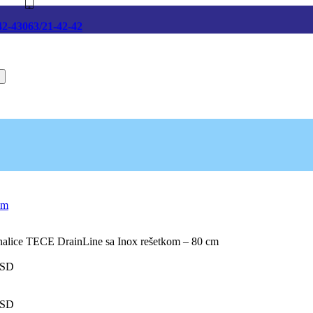
42-43
063/21-42-42
nalice TECE DrainLine sa Inox rešetkom – 80 cm
SD
SD