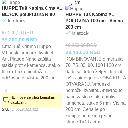
HUPPE Tuš Kabina Crna X1
BLACK polukružna R 90
HUPPE Tuš Kabina X1
In stock
POLOVINA 100 cm - Visina
200 cm
67.200,00
RSD
In stock
Originalna
Trenutna
59.200,00
RSD
49.250,00
RSD
cena
cena
Crna Tuš Kabina Huppe -
Originalna
Trenutna
39.400,00
RSD
Vrhunski nemački kvalitet.
je
je:
cena
cena
AntiPlaque Nano zaštita
KOMBINOVANJE dimenzija
bila:
59.200,00 RSD.
stakla protiv kamenca, staklo
70, 75, 80, 90, 100 i 120 cm
je
je:
67.200,00 RSD.
6 mm. Laka montaža i
da bi se dobio željeni format
bila:
39.400,00 
održavanje, Visina 200 cm.
tuš kabine gde se OBA KRILA
49.250,00 RSD.
OTVARAJU. Vrhunski
nemački kvalitet. AntiPlaque
nano zaštita stakla protiv
NE može se slati kurirskim
službama
kamenca, staklo 6 mm, Visina
200 cm. Cena je po
SKU:
140619.023.322
kompletnom krilu jedne
strane Tuš kabine.