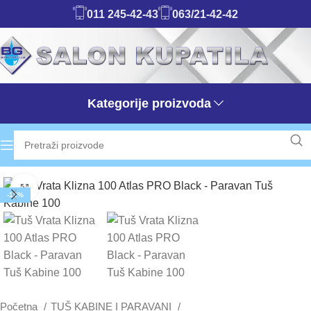
011 245-42-43
063/21-42-42
Kategorije proizvoda
Klikni da uvećaš
-12%
Početna
TUŠ KABINE I PARAVANI