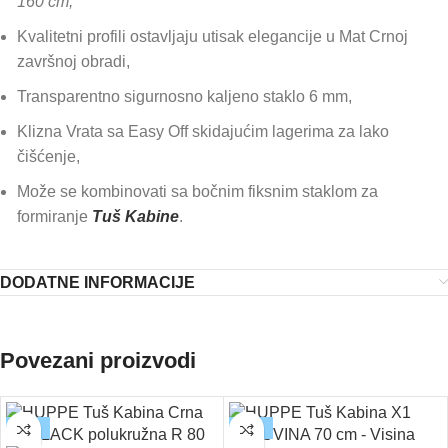
160 cm,
Kvalitetni profili ostavljaju utisak elegancije u Mat Crnoj
završnoj obradi,
Transparentno sigurnosno kaljeno staklo 6 mm,
Klizna Vrata sa Easy Off skidajućim lagerima za lako
čišćenje,
Može se kombinovati sa bočnim fiksnim staklom za
formiranje
Tuš Kabine
.
DODATNE INFORMACIJE
Povezani proizvodi
-12%
-20%