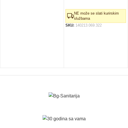
NE može se slati kurirskim
službama
SKU:
140213.069.322