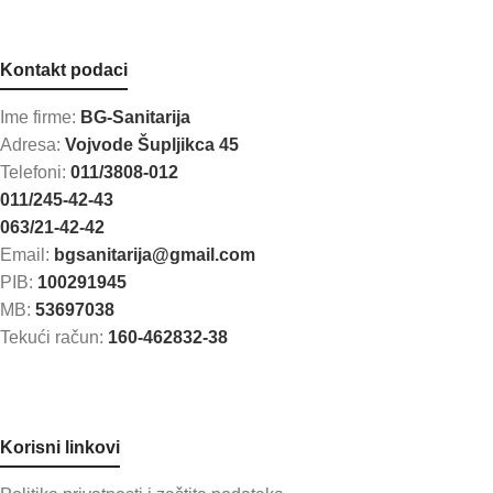
Kontakt podaci
Ime firme:
BG-Sanitarija
Adresa:
Vojvode Šupljikca 45
Telefoni:
011/3808-012
011/245-42-43
063/21-42-42
Email:
bgsanitarija@gmail.com
PIB:
100291945
MB:
53697038
Tekući račun:
160-462832-38
Korisni linkovi