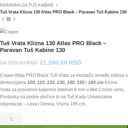
PARAVANI ZA TUŠ KABINE
Tuš Vrata Klizna 130 Atlas PRO Black – Paravan Tuš Kabine 130
Tuš Vrata Klizna 130 Atlas PRO Black –
Paravan Tuš Kabine 130
Originalna
Trenutna
21.200,00
RSD
24.100,00
RSD
cena
cena
je
je:
Copen Atlas PRO Black Tuš Vrata za montažu između zidova u
bila:
21.200,00 RSD.
dimenzijama
100, 110, 120, 130, 140, 150
i
160 cm
Klizna
24.100,00 RSD.
Vrata sa providnim kaljenim staklom 6 mm u Mat Crnom ramu.
Postavka na podne pločice ili na Tuš Kadu Univerzalne
orijentacije – Leva i Desna, Visina 195 cm.