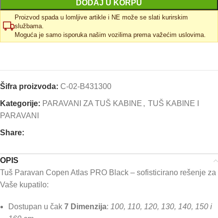
DODAJ U KORPU
Proizvod spada u lomljive artikle i NE može se slati kurirskim
službama.
Moguća je samo isporuka našim vozilima prema važećim uslovima.
Uporedi
Dodaj u omiljene
Šifra proizvoda:
C-02-B431300
Kategorije:
PARAVANI ZA TUŠ KABINE
,
TUŠ KABINE I
PARAVANI
Share:
OPIS
Tuš Paravan Copen Atlas PRO Black – sofisticirano rešenje za
Vaše kupatilo:
Dostupan u čak
7 Dimenzija
:
100, 110, 120, 130, 140, 150 i