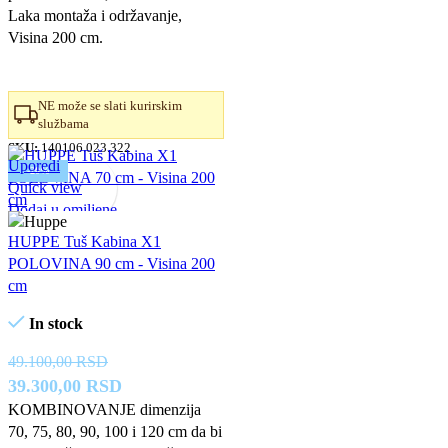
64.540,00 RSD.
Laka montaža i održavanje,
Visina 200 cm.
NE može se slati kurirskim
službama
SKU:
140106.023.322
Uporedi
-20%
Quick view
Dodaj u omiljene
HUPPE Tuš Kabina X1
POLOVINA 90 cm - Visina 200
cm
In stock
49.100,00
RSD
Originalna
Trenutna
39.300,00
RSD
cena
cena
KOMBINOVANJE dimenzija
70, 75, 80, 90, 100 i 120 cm da bi
je
je: