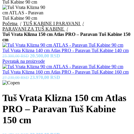
Početna
TUŠ KABINE I PARAVANI
PARAVANI ZA TUŠ KABINE
Tuš Vrata Klizna 150 cm Atlas PRO – Paravan Tuš Kabine 150
cm
Tuš Vrata Klizna 140 cm Atlas PRO - Paravan Tuš Kabine 140 cm
Originalna
Trenutna
20.500,00
RSD
23.300,00
RSD
cena
cena
Povratak na proizvode
je
je:
bila:
20.500,00 RSD.
Tuš Vrata Klizna 160 cm Atlas PRO - Paravan Tuš Kabine 160 cm
23.300,00 RSD.
Originalna
Trenutna
23.970,00
RSD
27.230,00
RSD
cena
cena
je
je:
bila:
23.970,00 RSD.
Tuš Vrata Klizna 150 cm Atlas
27.230,00 RSD.
PRO – Paravan Tuš Kabine
150 cm