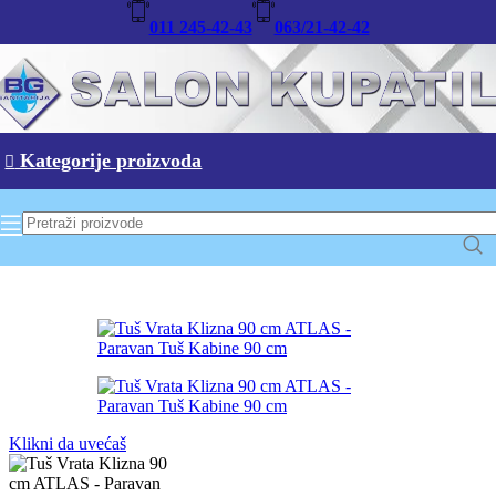
011 245-42-43
063/21-42-42
-12%
Kategorije proizvoda
Klikni da uvećaš