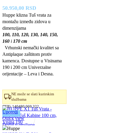
50.950,00
RSD
Huppe klizna Tuš vrata za
montažu između zidova u
dimenzijama
100, 110, 120, 130, 140, 150,
160
i
170 cm
Vrhunski nemački kvalitet sa
Antiplaque zaštitom protiv
kamenca. Dostupne u Visinama
190 i 200 cm Univerzalne
orijentacije – Leva i Desna.
NE može se slati kurirskim
službama
SKU:
140480.069.322
Uporedi
-10%
Quick view
Dodaj u omiljene