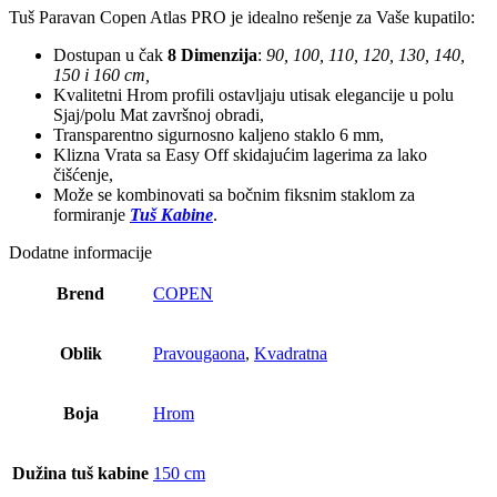
Tuš Paravan Copen Atlas PRO je idealno rešenje za Vaše kupatilo:
Dostupan u čak
8 Dimenzija
:
90, 100, 110, 120, 130, 140,
150 i 160 cm,
Kvalitetni Hrom profili ostavljaju utisak elegancije u polu
Sjaj/polu Mat završnoj obradi,
Transparentno sigurnosno kaljeno staklo 6 mm,
Klizna Vrata sa Easy Off skidajućim lagerima za lako
čišćenje,
Može se kombinovati sa bočnim fiksnim staklom za
formiranje
Tuš Kabine
.
Dodatne informacije
Brend
COPEN
Oblik
Pravougaona
,
Kvadratna
Boja
Hrom
Dužina tuš kabine
150 cm