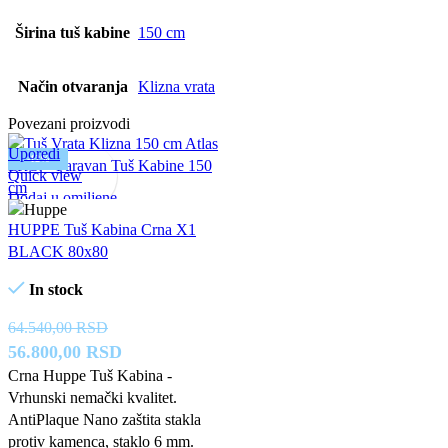
Širina tuš kabine
150 cm
Način otvaranja
Klizna vrata
Povezani proizvodi
Uporedi
-12%
Quick view
Dodaj u omiljene
HUPPE Tuš Kabina Crna X1
BLACK 80x80
In stock
64.540,00
RSD
Originalna
Trenutna
56.800,00
RSD
cena
cena
Crna Huppe Tuš Kabina -
Vrhunski nemački kvalitet.
je
je:
AntiPlaque Nano zaštita stakla
bila:
56.800,00 RSD.
protiv kamenca, staklo 6 mm.