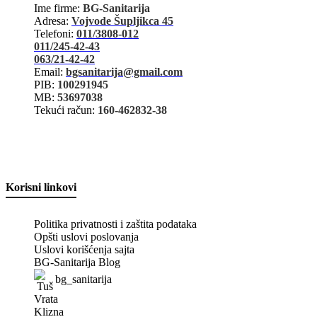
Ime firme:
BG-Sanitarija
Adresa:
Vojvode Šupljikca 45
Telefoni:
011/3808-012
011/245-42-43
063/21-42-42
Email:
bgsanitarija@gmail.com
PIB:
100291945
MB:
53697038
Tekući račun:
160-462832-38
Korisni linkovi
Politika privatnosti i zaštita podataka
Opšti uslovi poslovanja
Uslovi korišćenja sajta
BG-Sanitarija Blog
bg_sanitarija