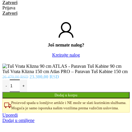
Zatvori
Prijava
Zatvori
Još nemate nalog?
Kreirajte nalog
Tuš Vrata Klizna 150 cm Atlas PRO – Paravan Tuš Kabine 150 cm
Originalna
Trenutna
23.300,00
RSD
26.470,00
RSD
cena
cena
je
je:
bila:
23.300,00 RSD.
Dodaj u korpu
26.470,00 RSD.
Proizvod spada u lomljive artikle i NE može se slati kurirskim službama.
Moguća je samo isporuka našim vozilima prema važećim uslovima.
Uporedi
Dodaj u omiljene