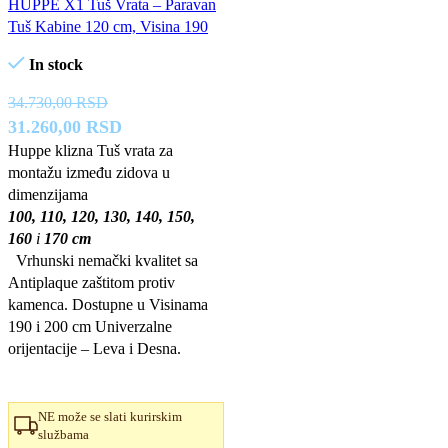
HUPPE X1 Tuš Vrata – Paravan
Tuš Kabine 120 cm, Visina 190
In stock
34.730,00
RSD
Originalna
Trenutna
31.260,00
RSD
cena
cena
Huppe klizna Tuš vrata za
montažu između zidova u
je
je:
dimenzijama
bila:
31.260,00 RSD.
100, 110, 120, 130, 140, 150,
34.730,00 RSD.
160
i
170 cm
Vrhunski nemački kvalitet sa
Antiplaque zaštitom protiv
kamenca. Dostupne u Visinama
190 i 200 cm Univerzalne
orijentacije – Leva i Desna.
NE može se slati kurirskim
službama