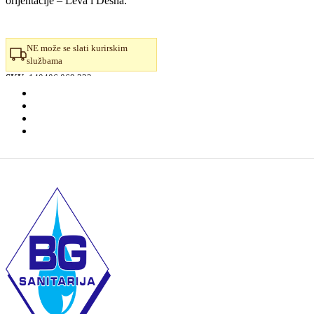
orijentacije – Leva i Desna.
NE može se slati kurirskim
službama
SKU:
140406.069.322