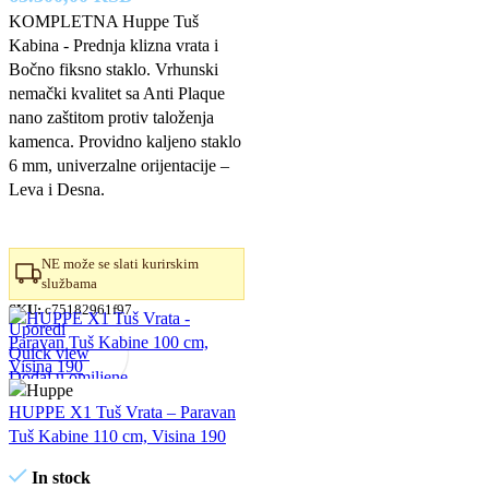
cena
cena
KOMPLETNA Huppe Tuš
Kabina - Prednja klizna vrata i
je
je:
Bočno fiksno staklo. Vrhunski
bila:
65.300,00 RSD.
nemački kvalitet sa Anti Plaque
72.550,00 RSD.
nano zaštitom protiv taloženja
kamenca. Providno kaljeno staklo
6 mm, univerzalne orijentacije –
Leva i Desna.
NE može se slati kurirskim
službama
SKU:
c75182961f97
Uporedi
Quick view
Dodaj u omiljene
HUPPE X1 Tuš Vrata – Paravan
Tuš Kabine 110 cm, Visina 190
In stock