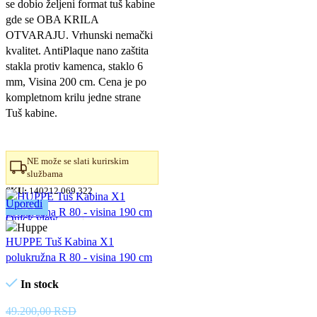
se dobio željeni format tuš kabine
bila:
39.300,00 RSD.
gde se OBA KRILA
49.100,00 RSD.
OTVARAJU. Vrhunski nemački
kvalitet. AntiPlaque nano zaštita
stakla protiv kamenca, staklo 6
mm, Visina 200 cm. Cena je po
kompletnom krilu jedne strane
Tuš kabine.
NE može se slati kurirskim
službama
SKU:
140212.069.322
Uporedi
-12%
Quick view
Dodaj u omiljene
HUPPE Tuš Kabina X1
polukružna R 80 - visina 190 cm
In stock
49.200,00
RSD