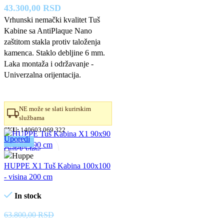
Originalna
Trenutna
43.300,00
RSD
cena
cena
Vrhunski nemački kvalitet Tuš
Kabine sa AntiPlaque Nano
je
je:
zaštitom stakla protiv taloženja
bila:
43.300,00 RSD.
kamenca. Staklo debljine 6 mm.
49.200,00 RSD.
Laka montaža i održavanje -
Univerzalna orijentacija.
NE može se slati kurirskim
službama
SKU:
140603.069.322
Uporedi
-12%
Quick view
Dodaj u omiljene
HUPPE X1 Tuš Kabina 100x100
- visina 200 cm
In stock
63.800,00
RSD