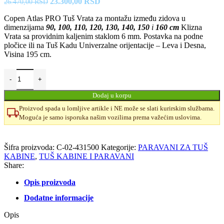
Originalna
Trenutna
23.300,00
RSD
26.470,00
RSD
cena
cena
Copen Atlas PRO Tuš Vrata za montažu između zidova u
je
je:
dimenzijama
90, 100, 110, 120, 130, 140, 150
i
160 cm
Klizna
bila:
23.300,00 RSD.
Vrata sa providnim kaljenim staklom 6 mm. Postavka na podne
26.470,00 RSD.
pločice ili na Tuš Kadu Univerzalne orijentacije – Leva i Desna,
Visina 195 cm.
Dodaj u korpu
Proizvod spada u lomljive artikle i NE može se slati kurirskim službama.
Moguća je samo isporuka našim vozilima prema važećim uslovima.
Uporedi
Dodaj u omiljene
Šifra proizvoda:
C-02-431500
Kategorije:
PARAVANI ZA TUŠ
KABINE
,
TUŠ KABINE I PARAVANI
Share:
Opis proizvoda
Dodatne informacije
Opis