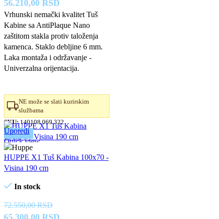
Originalna
Trenutna
56.210,00
RSD
cena
cena
Vrhunski nemački kvalitet Tuš
Kabine sa AntiPlaque Nano
je
je:
zaštitom stakla protiv taloženja
bila:
56.210,00 RSD.
kamenca. Staklo debljine 6 mm.
63.800,00 RSD.
Laka montaža i održavanje -
Univerzalna orijentacija.
NE može se slati kurirskim
službama
SKU:
140108.069.322
Uporedi
-10%
Quick view
Dodaj u omiljene
HUPPE X1 Tuš Kabina 100x70 -
Visina 190 cm
In stock
72.550,00
RSD
Originalna
Trenutna
65.300,00
RSD