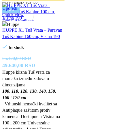
SKU:
140402.069.322
Uporedi
-10%
Quick view
Dodaj u omiljene
HUPPE X1 Tuš Vrata – Paravan
Tuš Kabine 160 cm, Visina 190
In stock
55.120,00
RSD
Originalna
Trenutna
49.640,00
RSD
cena
cena
Huppe klizna Tuš vrata za
montažu između zidova u
je
je:
dimenzijama
bila:
49.640,00 RSD.
100, 110, 120, 130, 140, 150,
55.120,00 RSD.
160
i
170 cm
Vrhunski nemački kvalitet sa
Antiplaque zaštitom protiv
kamenca. Dostupne u Visinama
190 i 200 cm Univerzalne