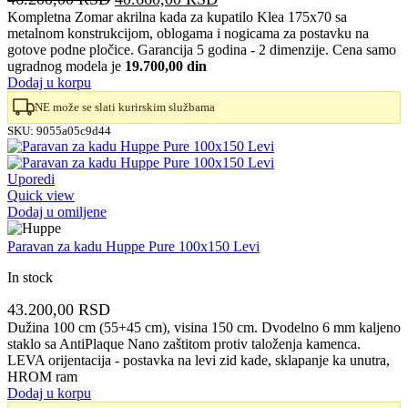
cena
cena
Kompletna Zomar akrilna kada za kupatilo Klea 175x70 sa
metalnom konstrukcijom, oblogama i nogicama za postavku na
je
je:
gotove podne pločice. Garancija 5 godina - 2 dimenzije. Cena samo
bila:
40.660,00 RSD.
ugradnog modela je
19.700,00 din
46.200,00 RSD.
Dodaj u korpu
NE može se slati kurirskim službama
SKU:
9055a05c9d44
Uporedi
Quick view
Dodaj u omiljene
Paravan za kadu Huppe Pure 100x150 Levi
In stock
43.200,00
RSD
Dužina 100 cm (55+45 cm), visina 150 cm. Dvodelno 6 mm kaljeno
staklo sa AntiPlaque Nano zaštitom protiv taloženja kamenca.
LEVA orijentacija - postavka na levi zid kade, sklapanje ka unutra,
HROM ram
Dodaj u korpu