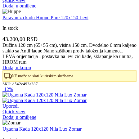
Quick view
Dodaj u omiljene
Paravan za kadu Huppe Pure 120x150 Levi
In stock
43.200,00
RSD
Dužina 120 cm (65+55 cm), visina 150 cm. Dvodelno 6 mm kaljeno
staklo sa AntiPlaque Nano zaštitom protiv taloženja kamenca.
LEVA orijentacija - postavka na levi zid kade, sklapanje ka unutra,
HROM ram
Dodaj u korpu
NE može se slati kurirskim službama
SKU:
d542c493a387
-12%
Uporedi
Quick view
Dodaj u omiljene
Ugaona Kada 120x120 Nila Lux Zomar