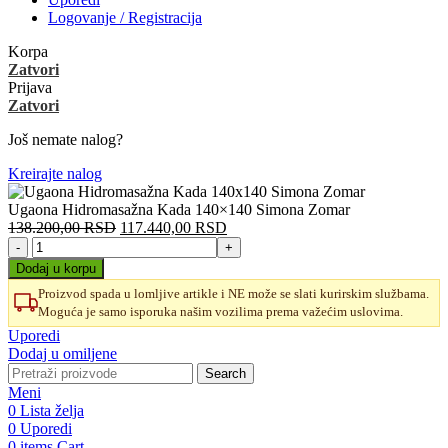
Logovanje / Registracija
Korpa
Zatvori
Prijava
Zatvori
Još nemate nalog?
Kreirajte nalog
Ugaona Hidromasažna Kada 140×140 Simona Zomar
Originalna
Trenutna
138.200,00
RSD
117.440,00
RSD
Ugaona
cena
cena
Hidromasažna
je
je:
Dodaj u korpu
Kada
bila:
117.440,00 RSD.
Proizvod spada u lomljive artikle i NE može se slati kurirskim službama.
140x140
138.200,00 RSD.
Moguća je samo isporuka našim vozilima prema važećim uslovima.
Simona
Zomar
Uporedi
količina
Dodaj u omiljene
Search
Meni
0
Lista želja
0
Uporedi
0
items
Cart