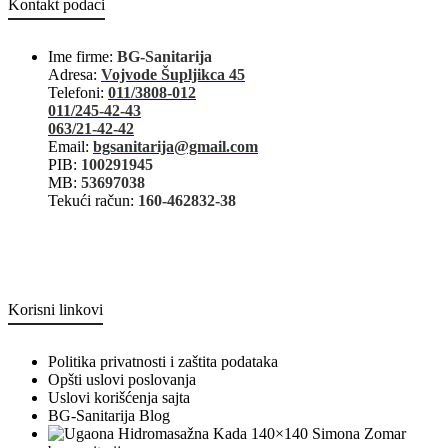
Kontakt podaci
Ime firme:
BG-Sanitarija
Adresa:
Vojvode Šupljikca 45
Telefoni:
011/3808-012
011/245-42-43
063/21-42-42
Email:
bgsanitarija@gmail.com
PIB:
100291945
MB:
53697038
Tekući račun:
160-462832-38
Korisni linkovi
Politika privatnosti i zaštita podataka
Opšti uslovi poslovanja
Uslovi korišćenja sajta
BG-Sanitarija Blog