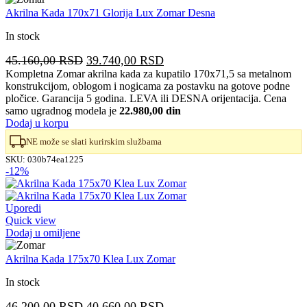
Akrilna Kada 170x71 Glorija Lux Zomar Desna
In stock
Originalna
Trenutna
45.160,00
RSD
39.740,00
RSD
cena
cena
Kompletna Zomar akrilna kada za kupatilo 170x71,5 sa metalnom
konstrukcijom, oblogom i nogicama za postavku na gotove podne
je
je:
pločice. Garancija 5 godina. LEVA ili DESNA orijentacija. Cena
bila:
39.740,00 RSD.
samo ugradnog modela je
22.980,00 din
45.160,00 RSD.
Dodaj u korpu
NE može se slati kurirskim službama
SKU:
030b74ea1225
-12%
Uporedi
Quick view
Dodaj u omiljene
Akrilna Kada 175x70 Klea Lux Zomar
In stock
Originalna
Trenutna
46.200,00
RSD
40.660,00
RSD