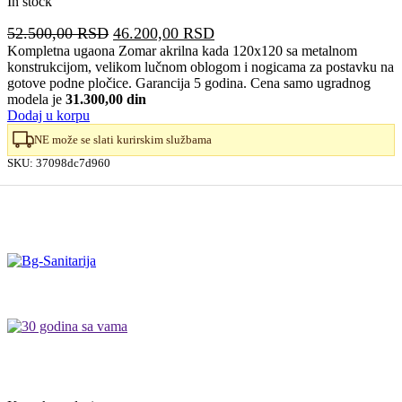
In stock
Originalna
Trenutna
52.500,00
RSD
46.200,00
RSD
cena
cena
Kompletna ugaona Zomar akrilna kada 120x120 sa metalnom
konstrukcijom, velikom lučnom oblogom i nogicama za postavku na
je
je:
gotove podne pločice. Garancija 5 godina. Cena samo ugradnog
bila:
46.200,00 RSD.
modela je
31.300,00 din
52.500,00 RSD.
Dodaj u korpu
NE može se slati kurirskim službama
SKU:
37098dc7d960