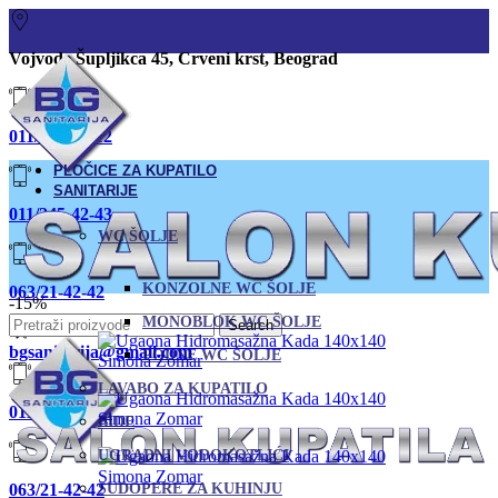
Vojvode Šupljikca 45, Crveni krst, Beograd
011/380-80-12
PLOČICE ZA KUPATILO
SANITARIJE
011/245-42-43
WC ŠOLJE
KONZOLNE WC ŠOLJE
063/21-42-42
-15%
MONOBLOK WC ŠOLJE
Search
bgsanitarija@gmail.com
PODNE WC ŠOLJE
LAVABO ZA KUPATILO
011 245-42-43
BIDE
UGRADNI VODOKOTLIĆI
063/21-42-42
SUDOPERE ZA KUHINJU