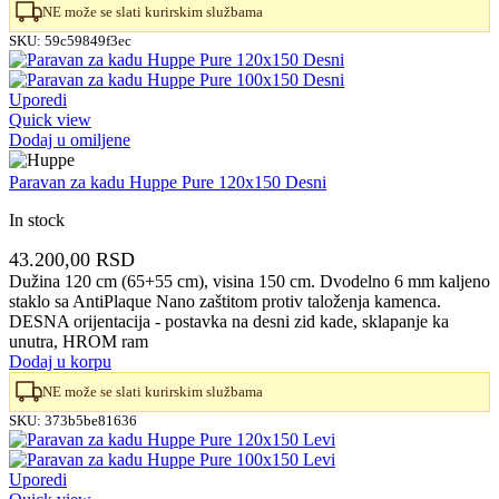
NE može se slati kurirskim službama
SKU:
59c59849f3ec
Uporedi
Quick view
Dodaj u omiljene
Paravan za kadu Huppe Pure 120x150 Desni
In stock
43.200,00
RSD
Dužina 120 cm (65+55 cm), visina 150 cm. Dvodelno 6 mm kaljeno
staklo sa AntiPlaque Nano zaštitom protiv taloženja kamenca.
DESNA orijentacija - postavka na desni zid kade, sklapanje ka
unutra, HROM ram
Dodaj u korpu
NE može se slati kurirskim službama
SKU:
373b5be81636
Uporedi