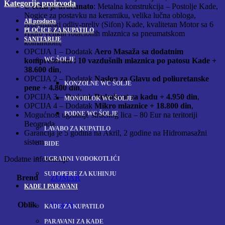
Kategorije proizvoda
U cenu je uračunato
: Metalna konstrukcija – Postolje Kade,
Nogice za postavku na keramiku, velika lučna obloga,
All
products
Automatski odliv-preliv (Sifon) Kade, kvalitetan Motor sa 6
PLOČICE ZA KUPATILO
Hidro velikih rotacionih mlaznica sa pneumatskom
SANITARIJE
komandom,
OPCIJA 1 – Dodatak
Aero Masaža sa dodatnim
WC ŠOLJE
kompresorom i 10 vazdušnih mlaznica po patosu Kade +
38.600 din
,
OPCIJA 2 – Dodatak
Naslon za Glavu od poliuretanske
KONZOLNE WC ŠOLJE
pene + 4.800 din
,
OPCIJA 3 – Dodatak
Rukohvat za kadu + 4.950 din
,
MONOBLOK WC ŠOLJE
OPCIJA 4 – Dodatak
Mikro mlaznice + 18.800 din
,
PODNE WC ŠOLJE
Mogućnost ugradnje stručnog lica – 80 Eur na teritoriji
Beograda,
LAVABO ZA KUPATILO
Garancija je 5 godina na Akril, 2 godine na Hidromasažni
sistem.
BIDE
Dodatne informacije
UGRADNI VODOKOTLIĆI
SUDOPERE ZA KUHINJU
Brend
ZOMAR
KADE I PARAVANI
Oblik
Ugaona
KADE ZA KUPATILO
PARAVANI ZA KADE