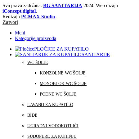
Sva prava zadržana.
BG SANITARIJA
2024. Web dizajn
iConcept.digital
.
Redizajn
PCMAX Studio
Zatvori
Meni
Kategorije proizvoda
PLOČICE ZA KUPATILO
SANITARIJE
WC ŠOLJE
KONZOLNE WC ŠOLJE
MONOBLOK WC ŠOLJE
PODNE WC ŠOLJE
LAVABO ZA KUPATILO
BIDE
UGRADNI VODOKOTLIĆI
SUDOPERE ZA KUHINJU