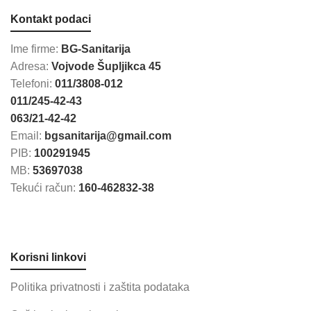
Kontakt podaci
Ime firme:
BG-Sanitarija
Adresa:
Vojvode Šupljikca 45
Telefoni:
011/3808-012
011/245-42-43
063/21-42-42
Email:
bgsanitarija@gmail.com
PIB:
100291945
MB:
53697038
Tekući račun:
160-462832-38
Korisni linkovi
Politika privatnosti i zaštita podataka