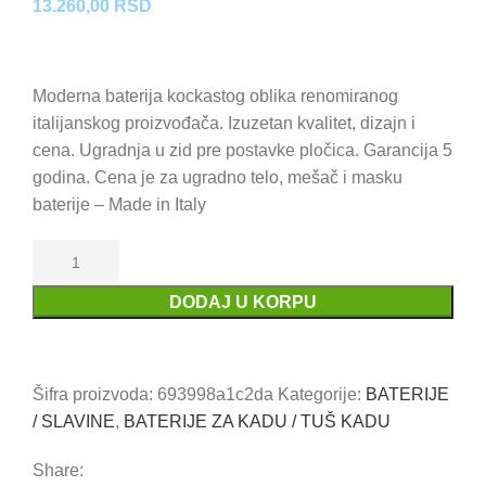
13.260,00
RSD
Moderna baterija kockastog oblika renomiranog
italijanskog proizvođača. Izuzetan kvalitet, dizajn i
cena. Ugradnja u zid pre postavke pločica. Garancija 5
godina. Cena je za ugradno telo, mešač i masku
baterije – Made in Italy
DODAJ U KORPU
Uporedi
Dodaj u omiljene
Šifra proizvoda:
693998a1c2da
Kategorije:
BATERIJE
/ SLAVINE
,
BATERIJE ZA KADU / TUŠ KADU
Share: