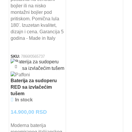
bojler ili na nisko
montažni bojler pod
pritiskom. Pomična lula
180'. Izuzetan kvalitet,
dizajn i cena. Garancija 5
godina - Made in Italy
SKU:
7866f0565737
Baterija za sudoperu
RED sa izvlačećim
tušem
In stock
14.900,00
RSD
Moderna baterija
renomiranog italijanskog