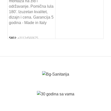
montaža na zid i
održavanje. Pomična lula
180'. Izuzetan kvalitet,
dizajn i cena. Garancija 5
godina - Made in Italy
SKU:
a3112d560675