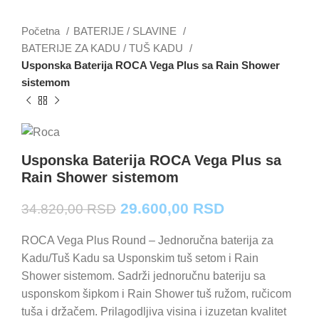
Početna
BATERIJE / SLAVINE
BATERIJE ZA KADU / TUŠ KADU
Usponska Baterija ROCA Vega Plus sa Rain Shower
sistemom
Usponska Baterija ROCA Vega Plus sa
Rain Shower sistemom
Originalna
Trenutna
29.600,00
RSD
34.820,00
RSD
cena
cena
je
je:
ROCA Vega Plus Round – Jednoručna baterija za
bila:
29.600,00 RS
Kadu/Tuš Kadu sa Usponskim tuš setom i Rain
34.820,00 RSD.
Shower sistemom. Sadrži jednoručnu bateriju sa
usponskom šipkom i Rain Shower tuš ružom, ručicom
tuša i držačem. Prilagodljiva visina i izuzetan kvalitet