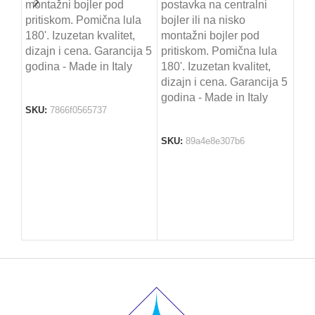
montažni bojler pod
postavka na centralni
Mod
pritiskom. Pomična lula
bojler ili na nisko
ren
180'. Izuzetan kvalitet,
montažni bojler pod
pro
dizajn i cena. Garancija 5
pritiskom. Pomična lula
sud
godina - Made in Italy
180'. Izuzetan kvalitet,
pos
dizajn i cena. Garancija 5
bojl
godina - Made in Italy
mon
SKU:
7866f0565737
pri
180'
SKU:
89a4e8e307b6
diz
god
SK