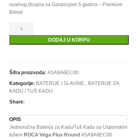
ovalnog dizajna sa Garancijom 5 godina – Premium
Brend
DODAJ U KORPU
Uporedi
Dodaj u omiljene
Šifra proizvoda:
A5A9A6EC00
Kategorije:
BATERIJE / SLAVINE
,
BATERIJE ZA
KADU / TUŠ KADU
Share:
OPIS
Jednoručna Baterija za Kadu/Tuš Kadu sa Usponskim
tušem
ROCA Vega Plus Round
A5A9A6EC00