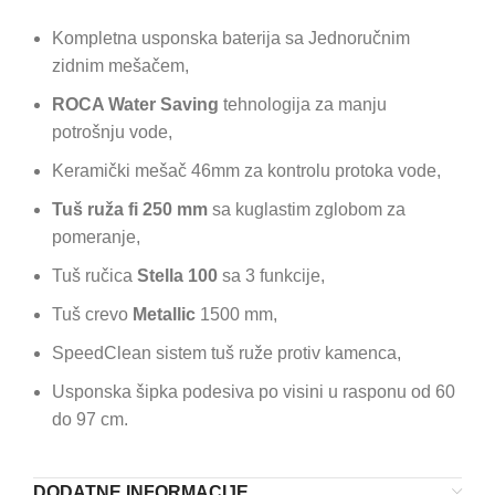
Kompletna usponska baterija sa Jednoručnim
zidnim mešačem,
ROCA Water Saving
tehnologija za manju
potrošnju vode,
Keramički mešač 46mm za kontrolu protoka vode,
Tuš ruža fi 250 mm
sa kuglastim zglobom za
pomeranje,
Tuš ručica
Stella 100
sa 3 funkcije,
Tuš crevo
Metallic
1500 mm,
SpeedClean sistem tuš ruže protiv kamenca,
Usponska šipka podesiva po visini u rasponu od 60
do 97 cm.
DODATNE INFORMACIJE