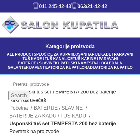
011 245-42-43
063/21-42-42
Kategorije proizvoda
ALL
PRODUCTS
PLOČICE ZA KUPATILO
SANITARIJE
KADE I PARAVANI
TUŠ KADE I TUŠ KANALICE
TUŠ KABINE I PARAVANI
BATERIJE / SLAVINE
KUPATILSKI NAMEŠTAJ I OGLEDALA
GALANTERIJA
VENTILATORI ZA KUPATILO
RADIJATORI ZA KUPATILO
Search
Klikni da uvećaš
Početna
BATERIJE / SLAVINE
BATERIJE ZA KADU / TUŠ KADU
Usponski tuš set TEMPESTA 200 bez baterije
Povratak na proizvode