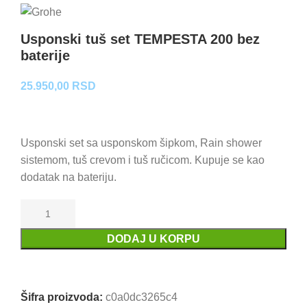
Usponski tuš set TEMPESTA 200 bez
baterije
25.950,00
RSD
Usponski set sa usponskom šipkom, Rain shower
sistemom, tuš crevom i tuš ručicom. Kupuje se kao
dodatak na bateriju.
DODAJ U KORPU
Uporedi
Dodaj u omiljene
Šifra proizvoda:
c0a0dc3265c4