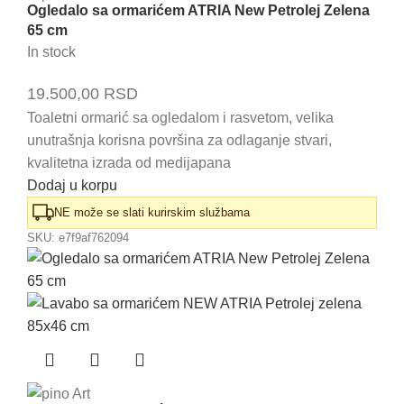
Ogledalo sa ormarićem ATRIA New Petrolej Zelena
65 cm
In stock
19.500,00
RSD
Toaletni ormarić sa ogledalom i rasvetom, velika
unutrašnja korisna površina za odlaganje stvari,
kvalitetna izrada od medijapana
Dodaj u korpu
NE može se slati kurirskim službama
SKU:
e7f9af762094