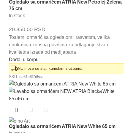
Ogledalo sa ormarićem ATRIA New Petrolej Zelena
75 cm
In stock
20.850,00
RSD
Toaletni ormarić sa ogledalom i rasvetom, velika
unutrašnja korisna površina za odlaganje stvari,
kvalitetna izrada od medijapana
Dodaj u korpu
NE može se slati kurirskim službama
SKU:
ca61e6f7d5aa
Ogledalo sa ormarićem ATRIA New White 65 cm