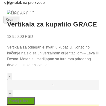
Povratak na proizvode
Meni
Search
Vertikala za kupatilo GRACE
12.950,00
RSD
Vertikala za odlaganje stvari u kupatilu. Konzolno
kačenje na zid sa univerzalnom orijentacijom – Leva ili
Desna. Materijal: medijapan sa furnirom prirodnog
drveta – izuzetan kvalitet.
Vertikala
za
kupatilo
GRACE
Dodaj u korpu