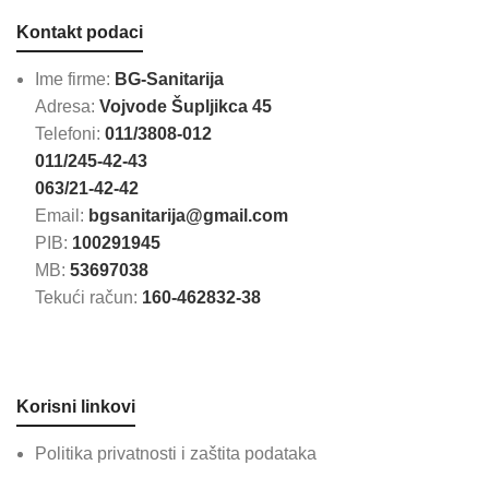
Kontakt podaci
Ime firme:
BG-Sanitarija
Adresa:
Vojvode Šupljikca 45
Telefoni:
011/3808-012
011/245-42-43
063/21-42-42
Email:
bgsanitarija@gmail.com
PIB:
100291945
MB:
53697038
Tekući račun:
160-462832-38
Korisni linkovi
Politika privatnosti i zaštita podataka