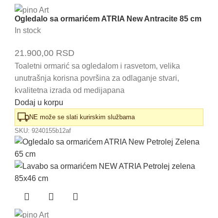
Ogledalo sa ormarićem ATRIA New Antracite 85 cm
In stock
21.900,00
RSD
Toaletni ormarić sa ogledalom i rasvetom, velika
unutrašnja korisna površina za odlaganje stvari,
kvalitetna izrada od medijapana
Dodaj u korpu
NE može se slati kurirskim službama
SKU:
9240155b12af