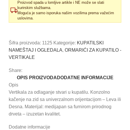
količina
Proizvod spada u lomljive artikle i NE može se slati
kurirskim službama.
Moguća je samo isporuka našim vozilima prema važećim
uslovima.
Uporedi
Dodaj u omiljene
Šifra proizvoda:
1125
Kategorije:
KUPATILSKI
NAMEŠTAJ I OGLEDALA
,
ORMARIĆI ZA KUPATILO -
VERTIKALE
Share:
OPIS PROIZVODA
DODATNE INFORMACIJE
Opis
Vertikala za odlaganje stvari u kupatilu. Konzolno
kačenje na zid sa univerzalnom orijentacijom – Leva ili
Desna. Materijal: medijapan sa furnirom prirodnog
drveta – izuzetan kvalitet.
Dodatne informacije