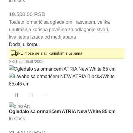
In stock
19.500,00
RSD
Toaletni ormarić sa ogledalom i rasvetom, velika
unutrašnja korisna površina za odlaganje stvari,
kvalitetna izrada od medijapana
Dodaj u korpu
NE može se slati kurirskim službama
SKU:
cdf06c972005
Ogledalo sa ormarićem ATRIA New White 85 cm
In stock
21.900,00
RSD