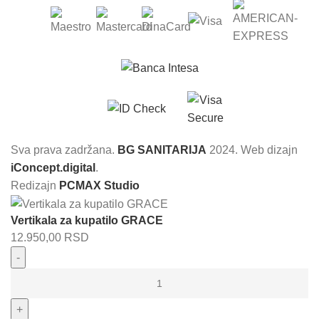
Sva prava zadržana.
BG SANITARIJA
2024. Web dizajn
iConcept.digital
.
Redizajn
PCMAX Studio
Vertikala za kupatilo GRACE
12.950,00
RSD
Vertikala
za
kupatilo