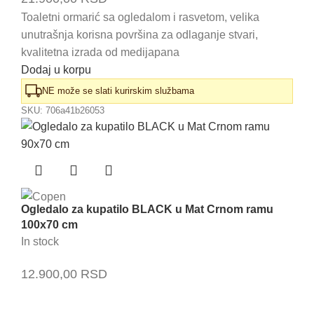
Toaletni ormarić sa ogledalom i rasvetom, velika
unutrašnja korisna površina za odlaganje stvari,
kvalitetna izrada od medijapana
Dodaj u korpu
NE može se slati kurirskim službama
SKU:
706a41b26053
Ogledalo za kupatilo BLACK u Mat Crnom ramu
100x70 cm
In stock
12.900,00
RSD