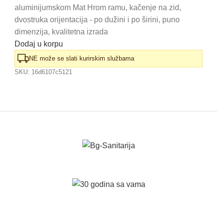
aluminijumskom Mat Hrom ramu, kačenje na zid,
dvostruka orijentacija - po dužini i po širini, puno
dimenzija, kvalitetna izrada
Dodaj u korpu
NE može se slati kurirskim službama
SKU:
16d6107c5121