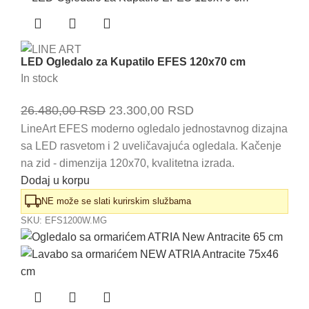
LED Ogledalo za Kupatilo EFES 120x70 cm
In stock
Originalna
Trenutna
26.480,00
RSD
23.300,00
RSD
cena
cena
LineArt EFES moderno ogledalo jednostavnog dizajna
sa LED rasvetom i 2 uveličavajuća ogledala. Kačenje
je
je:
na zid - dimenzija 120x70, kvalitetna izrada.
bila:
23.300,00 RSD.
Dodaj u korpu
26.480,00 RSD.
NE može se slati kurirskim službama
SKU:
EFS1200W.MG