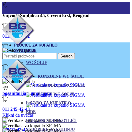
Vojvode Šupljikca 45, Crveni krst, Beograd
011/380-80-12
PLOČICE ZA KUPATILO
SANITARIJE
Search
011/245-42-43
WC ŠOLJE
KONZOLNE WC ŠOLJE
063/21-42-42
MONOBLOK WC ŠOLJE
bgsanitarija@gmail.com
PODNE WC ŠOLJE
LAVABO ZA KUPATILO
011 245-42-43
BIDE
Klikni da uvećaš
UGRADNI VODOKOTLIĆI
063/21-42-42
SUDOPERE ZA KUHINJU