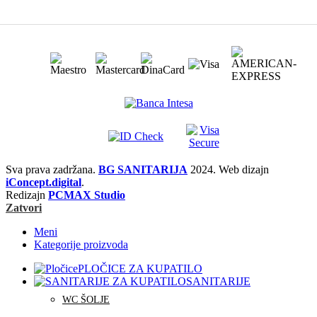
Sva prava zadržana.
BG SANITARIJA
2024. Web dizajn
iConcept.digital
.
Redizajn
PCMAX Studio
Zatvori
Meni
Kategorije proizvoda
PLOČICE ZA KUPATILO
SANITARIJE
WC ŠOLJE