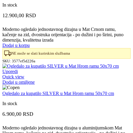
In stock
12.900,00
RSD
Moderno ogledalo jednostavnog dizajna u Mat Crnom ramu,
kačenje na zid, dvostruka orijentacija - po dužini i po širini, puno
dimenzija, kvalitetna izrada
Dodaj u korpu
NE može se slati kurirskim službama
SKU:
3577ef5d226a
Uporedi
Quick view
Dodaj u omiljene
Ogledalo za kupatilo SILVER u Mat Hrom ramu 50x70 cm
In stock
6.900,00
RSD
Moderno ogledalo jednostavnog dizajna u aluminijumskom Mat