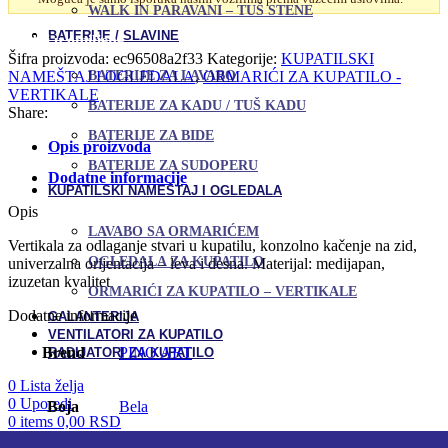
količina
WALK IN PARAVANI – TUŠ STENE
Uporedi
BATERIJE / SLAVINE
Dodaj u omiljene
Šifra proizvoda:
ec96508a2f33
Kategorije:
KUPATILSKI
NAMEŠTAJ I OGLEDALA
,
ORMARIĆI ZA KUPATILO -
BATERIJE ZA LAVABO
VERTIKALE
BATERIJE ZA KADU / TUŠ KADU
Share:
BATERIJE ZA BIDE
Opis proizvoda
BATERIJE ZA SUDOPERU
Dodatne informacije
KUPATILSKI NAMEŠTAJ I OGLEDALA
Opis
LAVABO SA ORMARIĆEM
Vertikala za odlaganje stvari u kupatilu, konzolno kačenje na zid,
OGLEDALA ZA KUPATILO
univerzalna orijentacija – leva i desna. Materijal: medijapan,
izuzetan kvalitet
ORMARIĆI ZA KUPATILO – VERTIKALE
Dodatne informacije
GALANTERIJA
VENTILATORI ZA KUPATILO
Brend
PINO ART
RADIJATORI ZA KUPATILO
0
Lista želja
0
Uporedi
Boja
Bela
0
items
0,00
RSD