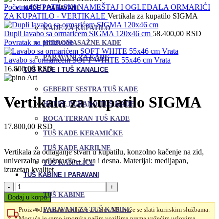
Početna
KUPATILSKI NAMEŠTAJ I OGLEDALA
ORMARIĆI
KADE I PARAVANI
ZA KUPATILO - VERTIKALE
Vertikala za kupatilo SIGMA
KADE ZA KUPATILO
Dupli lavabo sa ormarićem SIGMA 120x46 cm
58.400,00
RSD
Povratak na proizvode
HIDROMASAŽNE KADE
PARAVANI ZA KADE
Lavabo sa ormarićem SOFT WHITE 55x46 cm Vrata
16.800,00
RSD
TUŠ KADE I TUŠ KANALICE
GEBERIT SESTRA TUŠ KADE
Vertikala za kupatilo SIGMA
HUPPE PURANO TUŠ KADE
ROCA TERRAN TUŠ KADE
17.800,00
RSD
TUŠ KADE KERAMIČKE
TUŠ KADE AKRILNE
Vertikala za odlaganje stvari u kupatilu, konzolno kačenje na zid,
univerzalna orijentacija – leva i desna. Materijal: medijapan,
TUŠ KANALICE
izuzetan kvalitet
TUŠ KABINE I PARAVANI
Vertikala
za
TUŠ KABINE
Dodaj u korpu
kupatilo
PARAVANI ZA TUŠ KABINE
Proizvod spada u lomljive artikle i NE može se slati kurirskim službama.
SIGMA
Moguća je samo isporuka našim vozilima prema važećim uslovima.