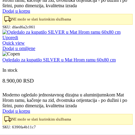
Hrom ramu, kačenje na zid, dvostruka orijentacija - po dužini i po
širini, puno dimenzija, kvalitetna izrada
Dodaj u korpu
NE može se slati kurirskim službama
SKU:
dfaed6a2c061
Uporedi
Quick view
Dodaj u omiljene
Ogledalo za kupatilo SILVER u Mat Hrom ramu 60x80 cm
In stock
8.900,00
RSD
Moderno ogledalo jednostavnog dizajna u aluminijumskom Mat
Hrom ramu, kačenje na zid, dvostruka orijentacija - po dužini i po
širini, puno dimenzija, kvalitetna izrada
Dodaj u korpu
NE može se slati kurirskim službama
SKU:
6390fa4b11c7