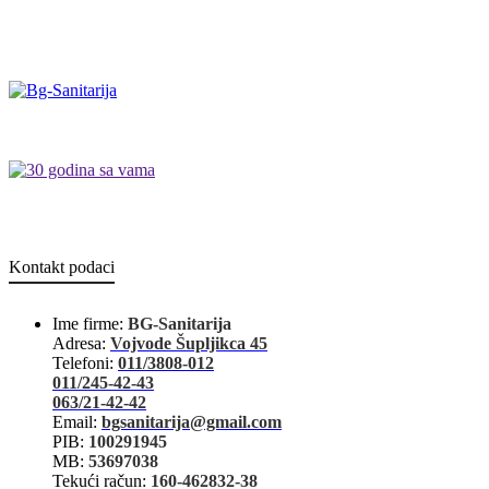
Kontakt podaci
Ime firme:
BG-Sanitarija
Adresa:
Vojvode Šupljikca 45
Telefoni:
011/3808-012
011/245-42-43
063/21-42-42
Email:
bgsanitarija@gmail.com
PIB:
100291945
MB:
53697038
Tekući račun:
160-462832-38