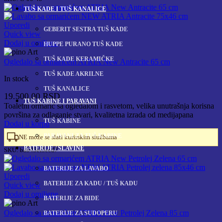
TUŠ KADE I TUŠ KANALICE
Uporedi
GEBERIT SESTRA TUŠ KADE
Quick view
Dodaj u omiljene
HUPPE PURANO TUŠ KADE
TUŠ KADE KERAMIČKE
Ogledalo sa ormarićem ATRIA New Antracite 65 cm
TUŠ KADE AKRILNE
In stock
TUŠ KANALICE
19.500,00
RSD
TUŠ KABINE I PARAVANI
Toaletni ormarić sa ogledalom i rasvetom, velika unutrašnja korisna
površina za odlaganje stvari, kvalitetna izrada od medijapana
TUŠ KABINE
Dodaj u korpu
PARAVANI ZA TUŠ KABINE
NE može se slati kurirskim službama
BATERIJE / SLAVINE
SKU:
bab45ef5ecd7
BATERIJE ZA LAVABO
Uporedi
BATERIJE ZA KADU / TUŠ KADU
Quick view
Dodaj u omiljene
BATERIJE ZA BIDE
Ogledalo sa ormarićem ATRIA New Petrolej Zelena 85 cm
BATERIJE ZA SUDOPERU