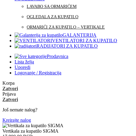
LAVABO SA ORMARIĆEM
OGLEDALA ZA KUPATILO
ORMARIĆI ZA KUPATILO – VERTIKALE
GALANTERIJA
VENTILATORI ZA KUPATILO
RADIJATORI ZA KUPATILO
Prodavnica
Lista želja
Uporedi
Logovanje / Registracija
Korpa
Zatvori
Prijava
Zatvori
Još nemate nalog?
Kreirajte nalog
Vertikala za kupatilo SIGMA