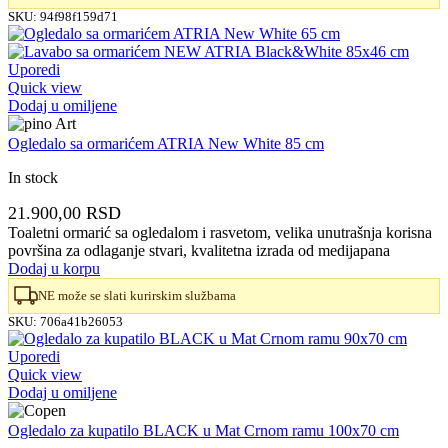
SKU:
94f98f159d71
Uporedi
Quick view
Dodaj u omiljene
Ogledalo sa ormarićem ATRIA New White 85 cm
In stock
21.900,00
RSD
Toaletni ormarić sa ogledalom i rasvetom, velika unutrašnja korisna
površina za odlaganje stvari, kvalitetna izrada od medijapana
Dodaj u korpu
NE može se slati kurirskim službama
SKU:
706a41b26053
Uporedi
Quick view
Dodaj u omiljene
Ogledalo za kupatilo BLACK u Mat Crnom ramu 100x70 cm