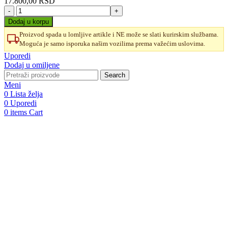
17.800,00
RSD
Vertikala
za
Dodaj u korpu
kupatilo
Proizvod spada u lomljive artikle i NE može se slati kurirskim službama.
SIGMA
Moguća je samo isporuka našim vozilima prema važećim uslovima.
količina
Uporedi
Dodaj u omiljene
Search
Meni
0
Lista želja
0
Uporedi
0
items
Cart