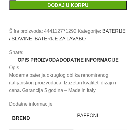
lavabo
DODAJ U KORPU
LIGHT
Uporedi
Dodaj u omiljene
količina
Šifra proizvoda:
444112771292
Kategorije:
BATERIJE
/ SLAVINE
,
BATERIJE ZA LAVABO
Share:
OPIS PROIZVODA
DODATNE INFORMACIJE
Opis
Moderna baterija okruglog oblika renomiranog
italijanskog proizvođača. Izuzetan kvalitet, dizajn i
cena. Garancija 5 godina – Made in Italy
Dodatne informacije
PAFFONI
BREND