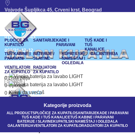
Vojvode Šupljikca 45, Crveni krst, Beograd
011/380-80-12
011/245-42-43
PLOČICE ZA
SANITARIJE
KADE I
TUŠ KADE I
KUPATILO
PARAVANI
TUŠ
KANALICE
063/21-42-42
TUŠ KABINE I
BATERIJE /
KUPATILSKI
GALANTERIJA
PARAVANI
SLAVINE
NAMEŠTAJ I
OGLEDALA
bgsanitarija@gmail.com
VENTILATORI
RADIJATORI
ZA KUPATILO
ZA KUPATILO
011 245-42-43
0
Lista želja
Search
0
Uporedi
063/21-42-42
Klikni da uvećaš
0
items
0,00
RSD
Kategorije proizvoda
ALL
PRODUCTS
PLOČICE ZA KUPATILO
SANITARIJE
KADE I PARAVANI
Početna
BATERIJE / SLAVINE
TUŠ KADE I TUŠ KANALICE
TUŠ KABINE I PARAVANI
BATERIJE / SLAVINE
KUPATILSKI NAMEŠTAJ I OGLEDALA
BATERIJE ZA LAVABO
GALANTERIJA
VENTILATORI ZA KUPATILO
RADIJATORI ZA KUPATILO
Visoka baterija za lavabo LIGHT