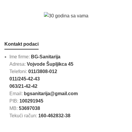
Kontakt podaci
Ime firme:
BG-Sanitarija
Adresa:
Vojvode Šupljikca 45
Telefoni:
011/3808-012
011/245-42-43
063/21-42-42
Email:
bgsanitarija@gmail.com
PIB:
100291945
MB:
53697038
Tekući račun:
160-462832-38