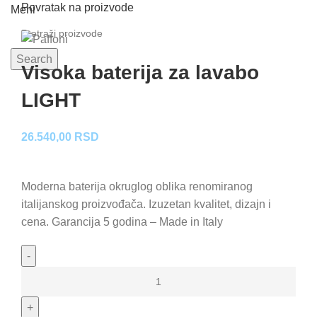
Povratak na proizvode
Meni
Search
Visoka baterija za lavabo
LIGHT
26.540,00
RSD
Moderna baterija okruglog oblika renomiranog
italijanskog proizvođača. Izuzetan kvalitet, dizajn i
cena. Garancija 5 godina – Made in Italy
Visoka
baterija
za