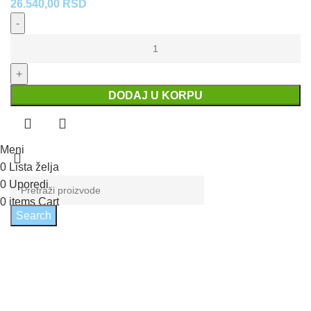
26.540,00
RSD
Visoka
baterija
za
lavabo
DODAJ U KORPU
LIGHT
količina
Meni
0
Lista želja
0
Uporedi
0
items
Cart
Search