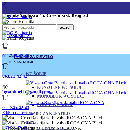
Vojvode Šupljikca 45, Crveni krst, Beograd
Search
011/380-80-12
011/245-42-43
PLOČICE ZA KUPATILO
SANITARIJE
WC ŠOLJE
063/21-42-42
KONZOLNE WC ŠOLJE
bgsanitarija@gmail.com
MONOBLOK WC ŠOLJE
PODNE WC ŠOLJE
011 245-42-43
Klikni da uvećaš
LAVABO ZA KUPATILO
BIDE
063/21-42-42