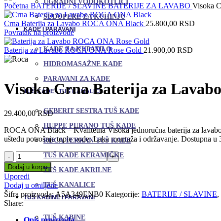
UGRADNI VODOKOTLIĆI
Početna
BATERIJE / SLAVINE
BATERIJE ZA LAVABO
Visoka 
SUDOPERE ZA KUHINJU
Crna Baterija za Lavabo ROCA ONA Black
25.800,00
RSD
KADE I PARAVANI
Povratak na proizvode
KADE ZA KUPATILO
Baterija za Lavabo ROCA ONA Rose Gold
21.900,00
RSD
HIDROMASAŽNE KADE
PARAVANI ZA KADE
Visoka Crna Baterija za Lava
TUŠ KADE I TUŠ KANALICE
GEBERIT SESTRA TUŠ KADE
29.400,00
RSD
HUPPE PURANO TUŠ KADE
ROCA ONA Black – Kvalitetna Visoka jednoručna baterija za lavabo 
uštedu potrošnje tople vode. Laka montaža i održavanje. Dostupna u 
ROCA TERRAN TUŠ KADE
Visoka
TUŠ KADE KERAMIČKE
Crna
Dodaj u korpu
TUŠ KADE AKRILNE
Baterija
Uporedi
za
Dodaj u omiljene
TUŠ KANALICE
Lavabo
Šifra proizvoda:
A5A349ENB0
Kategorije:
BATERIJE / SLAVINE
,
TUŠ KABINE I PARAVANI
ROCA
Share:
ONA
Black
TUŠ KABINE
Opis proizvoda