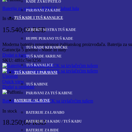
KADE ZA KUPATILO
Baterija za sudoperu RINGO - labud lula
PARAVANI ZA KADE
TUŠ KADE I TUŠ KANALICE
In stock
15.540,00
RSD
GEBERIT SESTRA TUŠ KADE
HUPPE PURANO TUŠ KADE
Moderna baterija renomiranog italijanskog proizvođača. Baterija za sudo
TUŠ KADE KERAMIČKE
Garancija 5 godina - Made in Italy
Dodaj u korpu
TUŠ KADE AKRILNE
SKU:
4f81c7ee3256
TUŠ KANALICE
TUŠ KABINE I PARAVANI
Uporedi
Quick view
TUŠ KABINE
Dodaj u omiljene
PARAVANI ZA TUŠ KABINE
BATERIJE / SLAVINE
Baterija za sudoperu ROCK sa izvlačećim tušem
In stock
BATERIJE ZA LAVABO
18.250,00
RSD
BATERIJE ZA KADU / TUŠ KADU
BATERIJE ZA BIDE