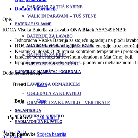
količina
PARAVANI ZA TUŠ KABINE
Dodatne informacije
WALK IN PARAVANI – TUŠ STENE
Opis
BATERIJE / SLAVINE
ROCA Visoka Baterija za Lavabo
ONA Black
A5A349ENB0:
BATERIJE ZA LAVABO
Jednoručna Visoka Baterija za stojeću ugradnju na ploču lav
BATERIJE ZA KADU / TUŠ KADU
ROCA Cold Start
tehnologija za uštedu energije kroz potrošnj
Keramički uložak Ø 28 mm sa kontrolom temperature i protoka
BATERIJE ZA BIDE
Izrađena od mesinga sa završnom obradom u Mat Crnoj boji,
Isporučuje se u kompletu sa Pop-Up odlivnim mehanizmom i fl
BATERIJE ZA SUDOPERU
KUPATILSKI NAMEŠTAJ I OGLEDALA
Dodatne informacije
Brend
Roca
LAVABO SA ORMARIĆEM
OGLEDALA ZA KUPATILO
Boja
Crna
ORMARIĆI ZA KUPATILO – VERTIKALE
GALANTERIJA
VENTILATORI ZA KUPATILO
Tip baterije
Jednoručna
RADIJATORI ZA KUPATILO
0
Lista želja
Način postavke
Stojeća baterija
0
Uporedi