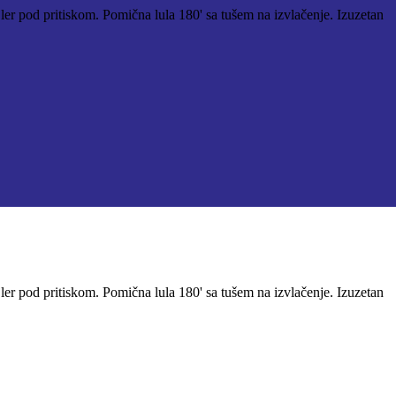
jler pod pritiskom. Pomična lula 180' sa tušem na izvlačenje. Izuzetan
jler pod pritiskom. Pomična lula 180' sa tušem na izvlačenje. Izuzetan