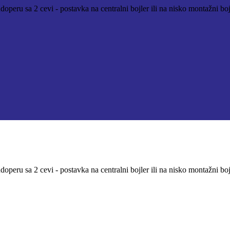
operu sa 2 cevi - postavka na centralni bojler ili na nisko montažni bo
operu sa 2 cevi - postavka na centralni bojler ili na nisko montažni bo