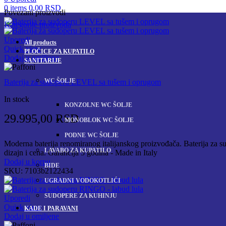
0
items
0,00
RSD
Povezani proizvodi
Kategorije proizvoda
Uporedi
All
products
Quick view
PLOČICE ZA KUPATILO
Dodaj u omiljene
SANITARIJE
WC ŠOLJE
Baterija za sudoperu LEVEL sa tušem i oprugom
In stock
KONZOLNE WC ŠOLJE
29.995,00
RSD
MONOBLOK WC ŠOLJE
PODNE WC ŠOLJE
Moderna baterija renomiranog italijanskog proizvođača. Baterija za sud
LAVABO ZA KUPATILO
dizajn i cena. Garancija 5 godina - Made in Italy
Dodaj u korpu
BIDE
SKU:
7103b2122434
UGRADNI VODOKOTLIĆI
SUDOPERE ZA KUHINJU
Uporedi
Quick view
KADE I PARAVANI
Dodaj u omiljene