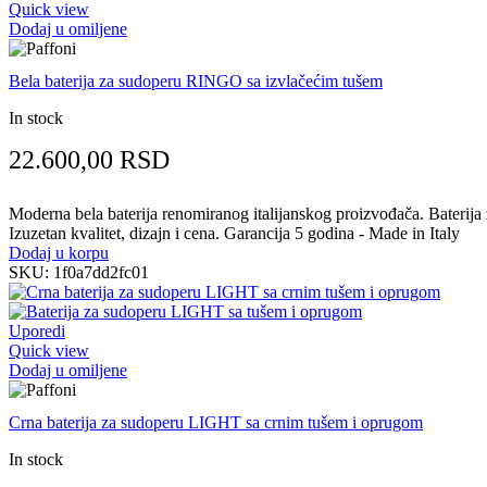
Quick view
Dodaj u omiljene
Bela baterija za sudoperu RINGO sa izvlačećim tušem
In stock
22.600,00
RSD
Moderna bela baterija renomiranog italijanskog proizvođača. Baterija z
Izuzetan kvalitet, dizajn i cena. Garancija 5 godina - Made in Italy
Dodaj u korpu
SKU:
1f0a7dd2fc01
Uporedi
Quick view
Dodaj u omiljene
Crna baterija za sudoperu LIGHT sa crnim tušem i oprugom
In stock