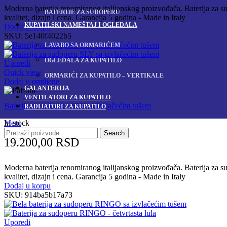
Moderna baterija renomiranog italijanskog proizvođača. Baterija za sud
BATERIJE ZA SUDOPERU
kvalitet, dizajn i cena. Garancija 5 godina - Made in Italy
KUPATILSKI NAMEŠTAJ I OGLEDALA
Dodaj u korpu
SKU:
5e140f4022b5
LAVABO SA ORMARIĆEM
OGLEDALA ZA KUPATILO
Uporedi
Quick view
ORMARIĆI ZA KUPATILO – VERTIKALE
Dodaj u omiljene
GALANTERIJA
VENTILATORI ZA KUPATILO
Baterija za sudoperu SLY sa izvlačećim tušem
RADIJATORI ZA KUPATILO
Meni
In stock
Search
19.200,00
RSD
Moderna baterija renomiranog italijanskog proizvođača. Baterija za sud
kvalitet, dizajn i cena. Garancija 5 godina - Made in Italy
Dodaj u korpu
SKU:
914ba5b17a73
Uporedi