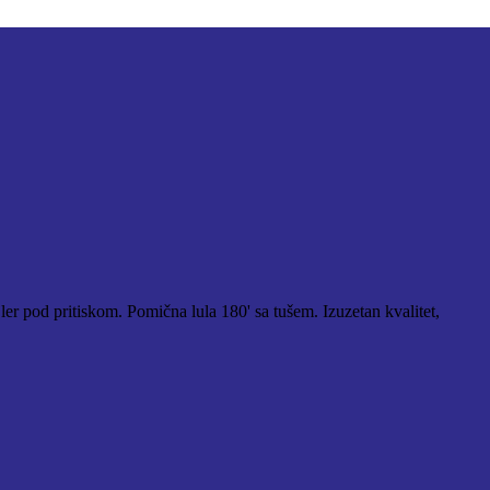
ler pod pritiskom. Pomična lula 180' sa tušem. Izuzetan kvalitet,