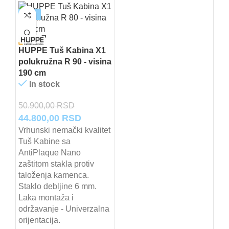
-12%
HUPPE Tuš Kabina X1
polukružna R 90 - visina
190 cm
In stock
50.900,00
RSD
Originalna
Trenutna
44.800,00
RSD
cena
cena
Vrhunski nemački kvalitet
Tuš Kabine sa
je
je:
AntiPlaque Nano
bila:
44.800,00 RSD.
zaštitom stakla protiv
50.900,00 RSD.
taloženja kamenca.
Staklo debljine 6 mm.
Laka montaža i
održavanje - Univerzalna
orijentacija.