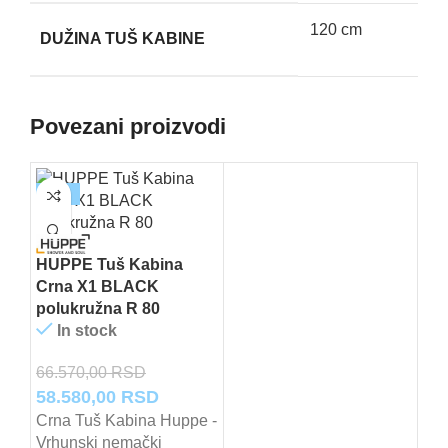
120 cm
DUŽINA TUŠ KABINE
Povezani proizvodi
-12%
HUPPE Tuš Kabina
Crna X1 BLACK
polukružna R 80
In stock
66.570,00
RSD
Originalna
Trenutna
58.580,00
RSD
cena
cena
Crna Tuš Kabina Huppe -
Vrhunski nemački
je
je: