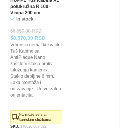
HUPPE Tuš Kabina X1
polukružna R 100 -
Visina 200 cm
In stock
66.550,00
RSD
Originalna
Trenutna
58.570,00
RSD
cena
cena
Vrhunski nemački kvalitet
Tuš Kabine sa
je
je:
AntiPlaque Nano
bila:
58.570,00 RSD.
zaštitom stakla protiv
66.550,00 RSD.
taloženja kamenca.
Staklo debljine 6 mm.
Laka montaža i
održavanje - Univerzalna
orijentacija.
NE može se slati
kurirskim službama
SKU:
140620.069.322