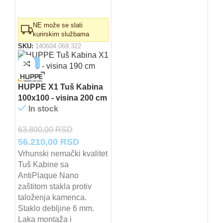
NE može se slati
kurirskim službama
SKU:
140604.069.322
-12%
HUPPE X1 Tuš Kabina
100x100 - visina 200 cm
In stock
63.800,00
RSD
Originalna
Trenutna
56.210,00
RSD
cena
cena
Vrhunski nemački kvalitet
Tuš Kabine sa
je
je:
AntiPlaque Nano
bila:
56.210,00 RSD.
zaštitom stakla protiv
63.800,00 RSD.
taloženja kamenca.
Staklo debljine 6 mm.
Laka montaža i