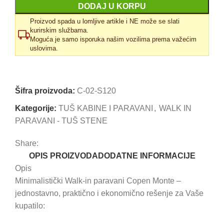
DODAJ U KORPU
Proizvod spada u lomljive artikle i NE može se slati
kurirskim službama.
Moguća je samo isporuka našim vozilima prema važećim
uslovima.
Uporedi
Dodaj u omiljene
Šifra proizvoda:
C-02-S120
Kategorije:
TUŠ KABINE I PARAVANI
,
WALK IN
PARAVANI - TUŠ STENE
Share:
OPIS PROIZVODA
DODATNE INFORMACIJE
Opis
Minimalistički Walk-in paravani Copen Monte –
jednostavno, praktično i ekonomično rešenje za Vaše
kupatilo: