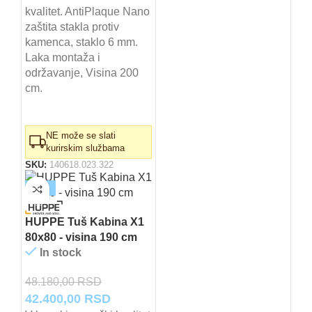
kvalitet. AntiPlaque Nano
bila:
58.580,00 RSD.
zaštita stakla protiv
66.570,00 RSD.
kamenca, staklo 6 mm.
Laka montaža i
održavanje, Visina 200
cm.
NE može se slati
kurirskim službama
SKU:
140618.023.322
-12%
HUPPE Tuš Kabina X1
80x80 - visina 190 cm
In stock
48.180,00
RSD
Originalna
Trenutna
42.400,00
RSD