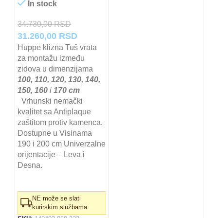
In stock
34.730,00
RSD
Originalna
Trenutna
31.260,00
RSD
cena
cena
Huppe klizna Tuš vrata
za montažu između
je
je:
zidova u dimenzijama
bila:
31.260,00 RSD.
100, 110, 120, 130, 140,
34.730,00 RSD.
150, 160
i
170 cm
Vrhunski nemački
kvalitet sa Antiplaque
zaštitom protiv kamenca.
Dostupne u Visinama
190 i 200 cm Univerzalne
orijentacije – Leva i
Desna.
NE može se slati
kurirskim službama