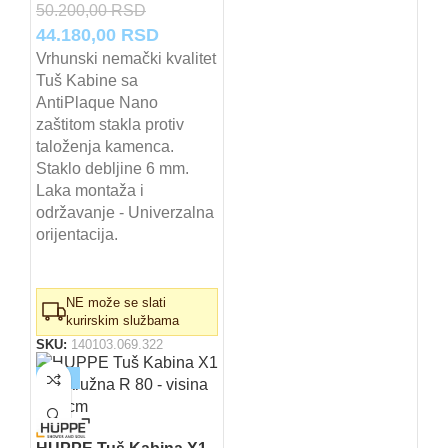
50.200,00
RSD
Originalna
Trenutna
44.180,00
RSD
cena
cena
Vrhunski nemački kvalitet
Tuš Kabine sa
je
je:
AntiPlaque Nano
bila:
44.180,00 RSD.
zaštitom stakla protiv
50.200,00 RSD.
taloženja kamenca.
Staklo debljine 6 mm.
Laka montaža i
održavanje - Univerzalna
orijentacija.
NE može se slati
kurirskim službama
SKU:
140103.069.322
-12%