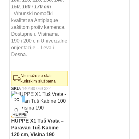
150, 160
i
170 cm
Vrhunski nemački
kvalitet sa Antiplaque
zaštitom protiv kamenca.
Dostupne u Visinama
190 i 200 cm Univerzalne
orijentacije – Leva i
Desna.
NE može se slati
kurirskim službama
SKU:
140480.069.322
-10%
HUPPE X1 Tuš Vrata –
Paravan Tuš Kabine
120 cm, Visina 190