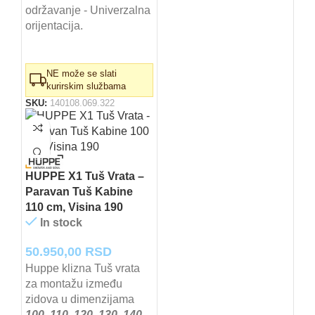
održavanje - Univerzalna
orijentacija.
NE može se slati
kurirskim službama
SKU:
140108.069.322
HUPPE X1 Tuš Vrata –
Paravan Tuš Kabine
110 cm, Visina 190
In stock
50.950,00
RSD
Huppe klizna Tuš vrata
za montažu između
zidova u dimenzijama
100, 110, 120, 130, 140,