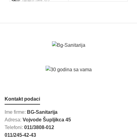
SKU:
140402.069.322
Kontakt podaci
Ime firme:
BG-Sanitarija
Adresa:
Vojvode Šupljikca 45
Telefoni:
011/3808-012
011/245-42-43