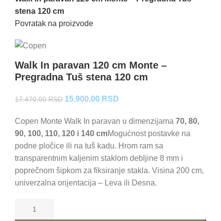
stena 120 cm
Povratak na proizvode
Walk In paravan 120 cm Monte –
Pregradna Tuš stena 120 cm
Originalna
Trenutna
15.900,00
RSD
17.470,00
RSD
cena
cena
Copen Monte Walk In paravan u dimenzijama
70, 80,
je
je:
90, 100, 110, 120 i 140 cm
Mogućnost postavke na
bila:
15.900,00 RSD.
podne pločice ili na tuš kadu. Hrom ram sa
17.470,00 RSD.
transparentnim kaljenim staklom debljine 8 mm i
poprečnom šipkom za fiksiranje stakla. Visina 200 cm,
univerzalna orijentacija – Leva ili Desna.