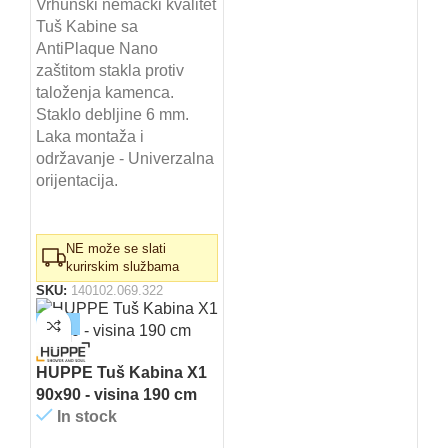
cena
cena
Vrhunski nemački kvalitet
Tuš Kabine sa
je
je:
AntiPlaque Nano
bila:
42.400,00 RSD.
zaštitom stakla protiv
48.180,00 RSD.
taloženja kamenca.
Staklo debljine 6 mm.
Laka montaža i
održavanje - Univerzalna
orijentacija.
NE može se slati
kurirskim službama
SKU:
140102.069.322
-12%
HUPPE Tuš Kabina X1
90x90 - visina 190 cm
In stock