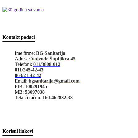
Kontakt podaci
Ime firme:
BG-Sanitarija
Adresa:
Vojvode Šupljikca 45
Telefoni:
011/3808-012
011/245-42-43
063/21-42-42
Email:
bgsanitarija@gmail.com
PIB:
100291945
MB:
53697038
Tekući račun:
160-462832-38
Korisni linkovi