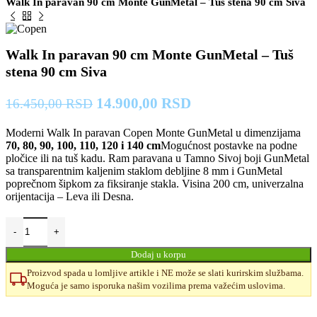
Walk In paravan 90 cm Monte GunMetal – Tuš stena 90 cm Siva
Walk In paravan 90 cm Monte GunMetal – Tuš
stena 90 cm Siva
Originalna
Trenutna
14.900,00
RSD
16.450,00
RSD
cena
cena
Moderni Walk In paravan Copen Monte GunMetal u dimenzijama
je
je:
70, 80, 90, 100, 110, 120 i 140 cm
Mogućnost postavke na podne
bila:
14.900,00 RSD.
pločice ili na tuš kadu. Ram paravana u Tamno Sivoj boji GunMetal
16.450,00 RSD.
sa transparentnim kaljenim staklom debljine 8 mm i GunMetal
poprečnom šipkom za fiksiranje stakla. Visina 200 cm, univerzalna
orijentacija – Leva ili Desna.
Dodaj u korpu
Proizvod spada u lomljive artikle i NE može se slati kurirskim službama.
Moguća je samo isporuka našim vozilima prema važećim uslovima.
Uporedi
Dodaj u omiljene