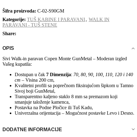
Šifra proizvoda:
C-02-S90GM
Kategorije:
TUŠ KABINE I PARAVANI
,
WALK IN
PARAVANI - TUŠ STENE
Share:
OPIS
Sivi Walk-in paravan Copen Monte GunMetal – Moderan izgled
Vašeg kupatila:
Dostupan u čak
7 Dimenzija
:
70, 80, 90, 100, 110, 120 i 140
cm
– Visina 200 cm,
Kvalitetni profili sa poprečnom fiksirajućom šipkom u Tamno
Sivoj boji GunMetal,
Transparentno kaljeno staklo 8 mm sa premazom koji
smanjuje taloženje kamenca,
Postavka na Podne Pločice ili Tuš Kadu,
Univerzalna orijentacija – Mogućnost postavke Levo i Desno.
DODATNE INFORMACIJE