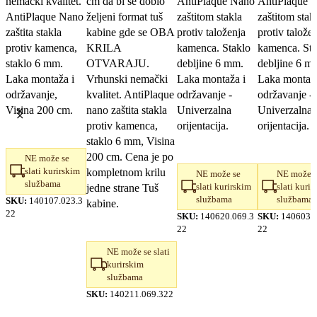
nemački kvalitet.
cm da bi se dobio
AntiPlaque Nano
AntiPlaque 
66.570,00 RSD.
48.250,00 RSD.
66.550,00 RSD.
49.200,00 
AntiPlaque Nano
željeni format tuš
zaštitom stakla
zaštitom stak
zaštita stakla
kabine gde se OBA
protiv taloženja
protiv talože
protiv kamenca,
KRILA
kamenca. Staklo
kamenca. Sta
staklo 6 mm.
OTVARAJU.
debljine 6 mm.
debljine 6 m
Laka montaža i
Vrhunski nemački
Laka montaža i
Laka montaža
održavanje,
kvalitet. AntiPlaque
održavanje -
održavanje -
Visina 200 cm.
nano zaštita stakla
Univerzalna
Univerzalna
protiv kamenca,
orijentacija.
orijentacija.
staklo 6 mm, Visina
200 cm. Cena je po
NE može se
slati kurirskim
kompletnom krilu
NE može se
NE može s
službama
slati kurirskim
slati kurir
jedne strane Tuš
službama
službama
SKU:
140107.023.3
kabine.
22
SKU:
140620.069.3
SKU:
140603.0
22
22
NE može se slati
kurirskim
službama
SKU:
140211.069.322