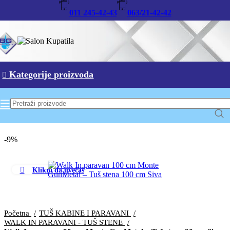
011 245-42-43
063/21-42-42
Kategorije proizvoda
-9%
Klikni da uvećaš
Početna
TUŠ KABINE I PARAVANI
WALK IN PARAVANI - TUŠ STENE