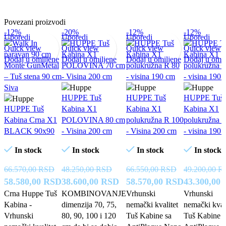
Povezani proizvodi
-12%
-20%
-12%
-12%
Uporedi
Uporedi
Uporedi
Uporedi
Quick view
Quick view
Quick view
Quick view
Dodaj u omiljene
Dodaj u omiljene
Dodaj u omiljene
Dodaj u omil
HUPPE Tuš
HUPPE Tuš
HUPPE Tuš
HUPPE Tuš
Kabina X1
Kabina X1
Kabina X1
Kabina Crna X1
POLOVINA 80 cm
polukružna R 100
polukružna 
BLACK 90x90
- Visina 200 cm
- Visina 200 cm
- visina 190
In stock
In stock
In stock
In stock
66.570,00
RSD
48.250,00
RSD
66.550,00
RSD
49.200,00
R
Originalna
Trenutna
Originalna
Trenutna
Originalna
Trenutna
Originalna
58.580,00
RSD
38.600,00
RSD
58.570,00
RSD
43.300,00
cena
cena
cena
cena
cena
cena
cena
Crna Huppe Tuš
KOMBINOVANJE
Vrhunski
Vrhunski
Kabina -
dimenzija 70, 75,
nemački kvalitet
nemački kvali
je
je:
je
je:
je
je:
je
Vrhunski
80, 90, 100 i 120
Tuš Kabine sa
Tuš Kabine s
bila:
58.580,00 RSD.
bila:
38.600,00 RSD.
bila:
58.570,00 
bila: