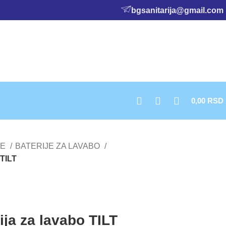
bgsanitarija@gmail.com
0,00
RSD
NE
BATERIJE ZA LAVABO
 TILT
ija za lavabo TILT