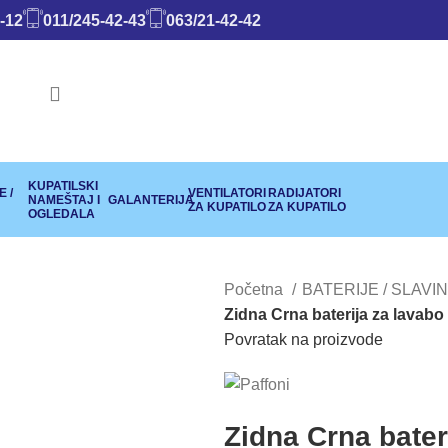
-12
011/245-42-43
063/21-42-42
KUPATILSKI
 /
VENTILATORI
RADIJATORI
NAMEŠTAJ I
GALANTERIJA
ZA KUPATILO
ZA KUPATILO
OGLEDALA
Početna
BATERIJE / SLAVI
Zidna Crna baterija za lavabo
Povratak na proizvode
Zidna Crna bater