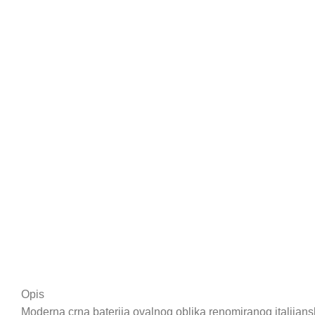
Opis
Moderna crna baterija ovalnog oblika renomiranog italijansk