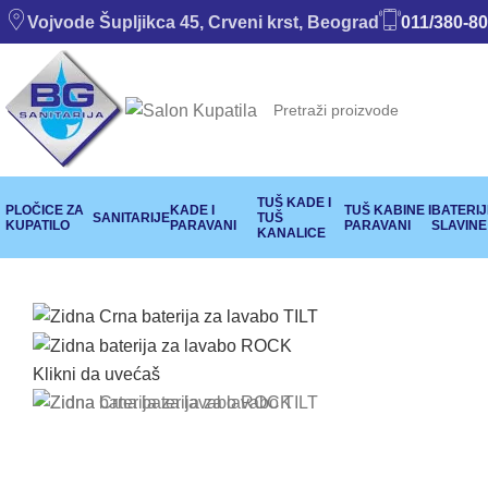
Vojvode Šupljikca 45, Crveni krst, Beograd
011/380-80
TUŠ KADE I
PLOČICE ZA
KADE I
TUŠ KABINE I
BATERIJE
SANITARIJE
TUŠ
KUPATILO
PARAVANI
PARAVANI
SLAVINE
KANALICE
Klikni da uvećaš