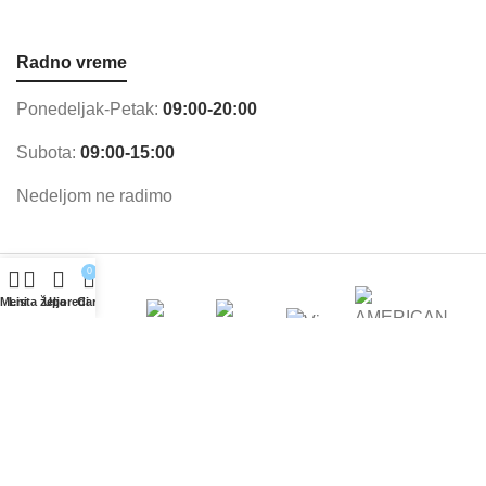
Radno vreme
Ponedeljak-Petak:
09:00-20:00
Subota:
09:00-15:00
Nedeljom ne radimo
0
Meni
Lista želja
Uporedi
Cart