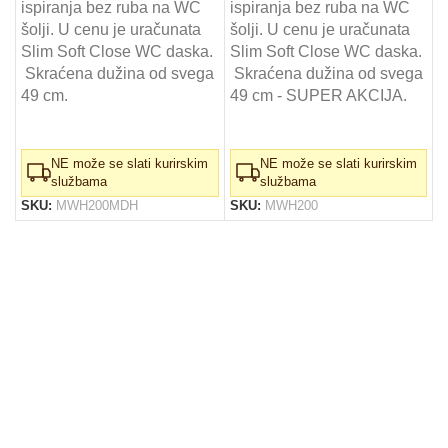
ispiranja bez ruba na WC
ispiranja bez ruba na WC
šolji. U cenu je uračunata
šolji. U cenu je uračunata
Slim Soft Close WC daska.
Slim Soft Close WC daska.
Skraćena dužina od svega
Skraćena dužina od svega
49 cm.
49 cm - SUPER AKCIJA.
NE može se slati kurirskim
NE može se slati kurirskim
službama
službama
SKU:
MWH200MDH
SKU:
MWH200