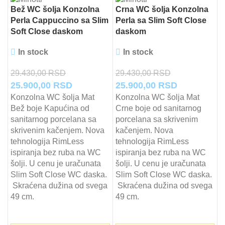
Bež WC šolja Konzolna
Crna WC šolja Konzolna
Perla Cappuccino sa Slim
Perla sa Slim Soft Close
Soft Close daskom
daskom
In stock
In stock
29.430,00
RSD
29.430,00
RSD
Originalna
Trenutna
Originalna
Trenutna
25.900,00
RSD
25.900,00
RSD
cena
cena
cena
cena
Konzolna WC šolja Mat
Konzolna WC šolja Mat
Bež boje Kapućina od
Crne boje od sanitarnog
je
je:
je
je:
sanitarnog porcelana sa
porcelana sa skrivenim
bila:
25.900,00 RSD.
bila:
25.900,00 
skrivenim kačenjem. Nova
kačenjem. Nova
29.430,00 RSD.
29.430,00 RSD.
tehnologija RimLess
tehnologija RimLess
ispiranja bez ruba na WC
ispiranja bez ruba na WC
šolji. U cenu je uračunata
šolji. U cenu je uračunata
Slim Soft Close WC daska.
Slim Soft Close WC daska.
Skraćena dužina od svega
Skraćena dužina od svega
49 cm.
49 cm.