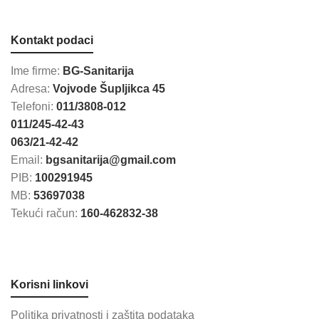
Kontakt podaci
Ime firme:
BG-Sanitarija
Adresa:
Vojvode Šupljikca 45
Telefoni:
011/3808-012
011/245-42-43
063/21-42-42
Email:
bgsanitarija@gmail.com
PIB:
100291945
MB:
53697038
Tekući račun:
160-462832-38
Korisni linkovi
Politika privatnosti i zaštita podataka