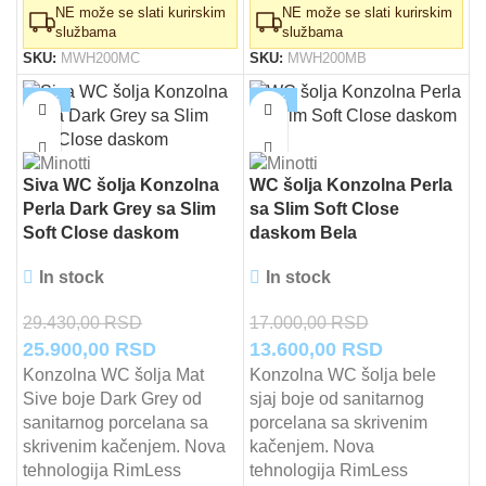
NE može se slati kurirskim
NE može se slati kurirskim
službama
službama
SKU:
MWH200MC
SKU:
MWH200MB
-12%
-20%
Siva WC šolja Konzolna
WC šolja Konzolna Perla
Perla Dark Grey sa Slim
sa Slim Soft Close
Soft Close daskom
daskom Bela
In stock
In stock
29.430,00
RSD
17.000,00
RSD
Originalna
Trenutna
Originalna
Trenutna
25.900,00
RSD
13.600,00
RSD
cena
cena
cena
cena
Konzolna WC šolja Mat
Konzolna WC šolja bele
Sive boje Dark Grey od
sjaj boje od sanitarnog
je
je:
je
je:
sanitarnog porcelana sa
porcelana sa skrivenim
bila:
25.900,00 RSD.
bila:
13.600,00 
skrivenim kačenjem. Nova
kačenjem. Nova
29.430,00 RSD.
17.000,00 RSD.
tehnologija RimLess
tehnologija RimLess