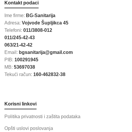
Kontakt podaci
Ime firme:
BG-Sanitarija
Adresa:
Vojvode Šupljikca 45
Telefoni:
011/3808-012
011/245-42-43
063/21-42-42
Email:
bgsanitarija@gmail.com
PIB:
100291945
MB:
53697038
Tekući račun:
160-462832-38
Korisni linkovi
Politika privatnosti i zaštita podataka
Opšti uslovi poslovanja