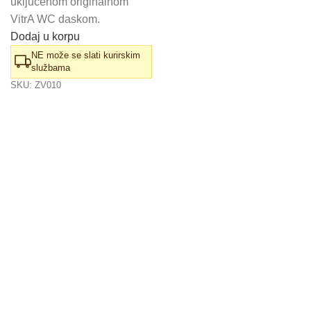
uključenom originalnom
VitrA WC daskom.
Dodaj u korpu
NE može se slati kurirskim
službama
SKU:
ZV010