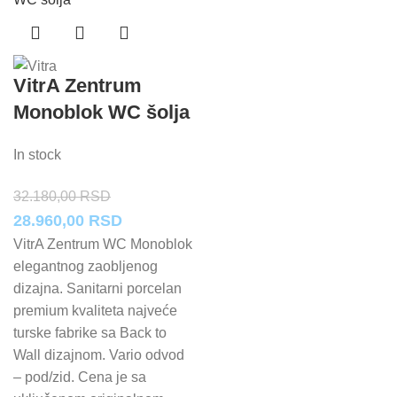
VitrA Zentrum
Monoblok WC šolja
In stock
32.180,00
RSD
Originalna
Trenutna
28.960,00
RSD
cena
cena
VitrA Zentrum WC Monoblok
elegantnog zaobljenog
je
je:
dizajna. Sanitarni porcelan
bila:
28.960,00 RSD.
premium kvaliteta najveće
32.180,00 RSD.
turske fabrike sa Back to
Wall dizajnom. Vario odvod
– pod/zid. Cena je sa