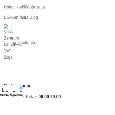
Uslovi korišćenja sajta
BG-Sanitarija Blog
bg_sanitarija
Radno vreme
0
Meni
Lista želja
Uporedi
Cart
Ponedeljak-Petak:
09:00-20:00
Subota:
09:00-15:00