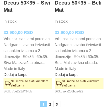
Decus 50×35 – Sivi
Decus 50×35 – Beli
Mat
Mat
In stock
In stock
33.900,00
RSD
33.900,00
RSD
Vrhunski sanitarni porcelan.
Vrhunski sanitarni porcelan.
Nadgradni lavabo četvrtasti
Nadgradni lavabo četvrtasti
sa tankim ivicama u 2
sa tankim ivicama u 2
dimenzije - 50x35 i 60x35.
dimenzije - 50x35 i 60x35.
Siva Mat završna obrada.
Bela Mat završna obrada.
Made in Italy
Made in Italy
Dodaj u korpu
Dodaj u korpu
NE može se slati kurirskim
NE može se slati kurirskim
službama
službama
SKU:
7be2e1d4348b
SKU:
axa258bgs422
1
2
3
→