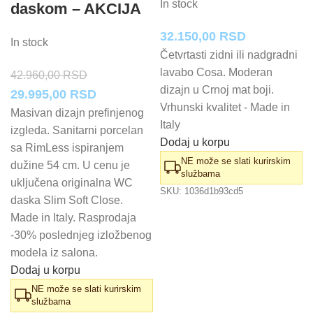
In stock
daskom – AKCIJA
32.150,00
RSD
In stock
Četvrtasti zidni ili nadgradni
lavabo Cosa. Moderan
42.960,00
RSD
dizajn u Crnoj mat boji.
Originalna
Trenutna
29.995,00
RSD
Vrhunski kvalitet - Made in
cena
cena
Masivan dizajn prefinjenog
Italy
izgleda. Sanitarni porcelan
je
je:
Dodaj u korpu
sa RimLess ispiranjem
bila:
29.995,00 RSD.
NE može se slati kurirskim
dužine 54 cm. U cenu je
42.960,00 RSD.
službama
uključena originalna WC
SKU:
1036d1b93cd5
daska Slim Soft Close.
Made in Italy. Rasprodaja
-30% poslednjeg izložbenog
modela iz salona.
Dodaj u korpu
NE može se slati kurirskim
službama