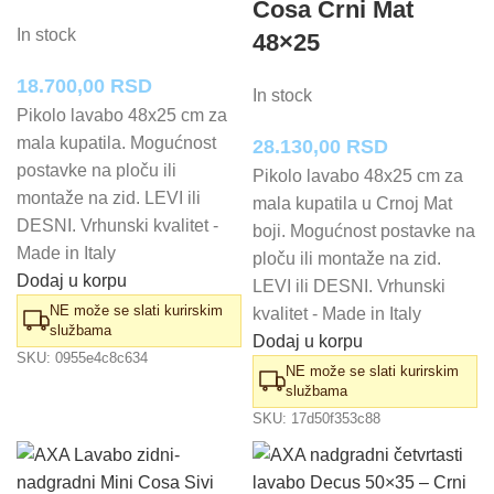
Cosa Crni Mat
In stock
48×25
18.700,00
RSD
In stock
Pikolo lavabo 48x25 cm za
mala kupatila. Mogućnost
28.130,00
RSD
postavke na ploču ili
Pikolo lavabo 48x25 cm za
montaže na zid. LEVI ili
mala kupatila u Crnoj Mat
DESNI. Vrhunski kvalitet -
boji. Mogućnost postavke na
Made in Italy
ploču ili montaže na zid.
Dodaj u korpu
LEVI ili DESNI. Vrhunski
NE može se slati kurirskim
kvalitet - Made in Italy
službama
Dodaj u korpu
SKU:
0955e4c8c634
NE može se slati kurirskim
službama
SKU:
17d50f353c88