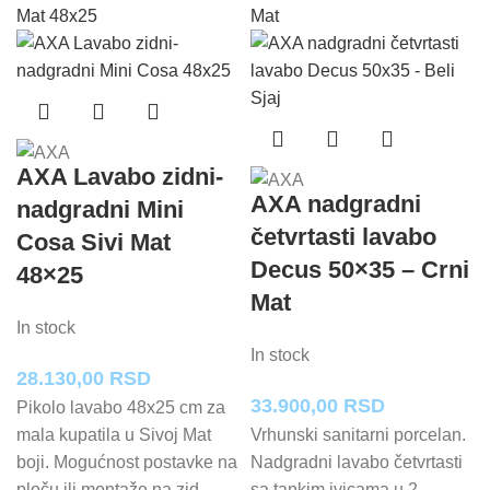
AXA Lavabo zidni-
AXA nadgradni
nadgradni Mini
četvrtasti lavabo
Cosa Sivi Mat
Decus 50×35 – Crni
48×25
Mat
In stock
In stock
28.130,00
RSD
33.900,00
RSD
Pikolo lavabo 48x25 cm za
mala kupatila u Sivoj Mat
Vrhunski sanitarni porcelan.
boji. Mogućnost postavke na
Nadgradni lavabo četvrtasti
ploču ili montaže na zid.
sa tankim ivicama u 2