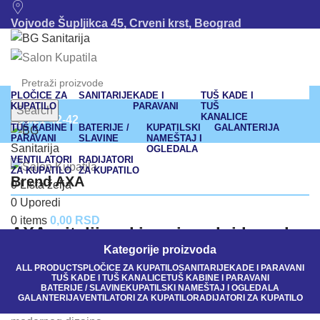
Vojvode Šupljikca 45, Crveni krst, Beograd
011/380-80-12
011/245-42-43
PLOČICE ZA
SANITARIJE
KADE I
TUŠ KADE I
KUPATILO
PARAVANI
TUŠ
Search
KANALICE
063/21-42-42
TUŠ KABINE I
BATERIJE /
KUPATILSKI
GALANTERIJA
PARAVANI
SLAVINE
NAMEŠTAJ I
OGLEDALA
bgsanitarija@gmail.com
VENTILATORI
RADIJATORI
ZA KUPATILO
ZA KUPATILO
Brend AXA
011 245-42-43
0
Lista želja
0
Uporedi
063/21-42-42
0
items
0,00
RSD
AXA – italijanski proizvodni brend
Kategorije proizvoda
AXA
je italijanski proizvodni brend specijalizovan za
ALL
PRODUCTS
PLOČICE ZA KUPATILO
SANITARIJE
KADE I PARAVANI
TUŠ KADE I TUŠ KANALICE
TUŠ KABINE I PARAVANI
proizvodnju opreme za kupatilo. Prepoznatljiv je po spoju
BATERIJE / SLAVINE
KUPATILSKI NAMEŠTAJ I OGLEDALA
GALANTERIJA
VENTILATORI ZA KUPATILO
RADIJATORI ZA KUPATILO
tradicionalne italijanske umetnosti obrade keramike i