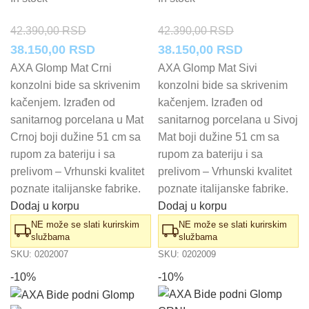
42.390,00
RSD
42.390,00
RSD
Originalna
Trenutna
Originalna
Trenutna
38.150,00
RSD
38.150,00
RSD
cena
cena
cena
cena
AXA Glomp Mat Crni
AXA Glomp Mat Sivi
konzolni bide sa skrivenim
konzolni bide sa skrivenim
je
je:
je
je:
kačenjem. Izrađen od
kačenjem. Izrađen od
bila:
38.150,00 RSD.
bila:
38.150,00 
sanitarnog porcelana u Mat
sanitarnog porcelana u Sivoj
42.390,00 RSD.
42.390,00 RSD.
Crnoj boji dužine 51 cm sa
Mat boji dužine 51 cm sa
rupom za bateriju i sa
rupom za bateriju i sa
prelivom – Vrhunski kvalitet
prelivom – Vrhunski kvalitet
poznate italijanske fabrike.
poznate italijanske fabrike.
Dodaj u korpu
Dodaj u korpu
NE može se slati kurirskim
NE može se slati kurirskim
službama
službama
SKU:
0202007
SKU:
0202009
-10%
-10%