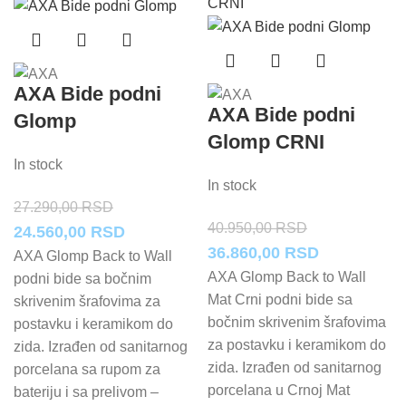
AXA Bide podni
AXA Bide podni
Glomp
Glomp CRNI
In stock
In stock
27.290,00
RSD
40.950,00
RSD
Originalna
Trenutna
24.560,00
RSD
Originalna
Trenutna
36.860,00
RSD
cena
cena
AXA Glomp Back to Wall
cena
cena
AXA Glomp Back to Wall
podni bide sa bočnim
je
je:
Mat Crni podni bide sa
skrivenim šrafovima za
je
je:
bila:
24.560,00 RSD.
bočnim skrivenim šrafovima
postavku i keramikom do
bila:
36.860,00 
27.290,00 RSD.
za postavku i keramikom do
zida. Izrađen od sanitarnog
40.950,00 RSD.
zida. Izrađen od sanitarnog
porcelana sa rupom za
porcelana u Crnoj Mat
bateriju i sa prelivom –