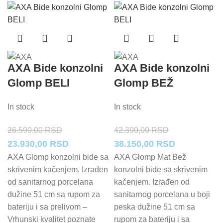
AXA Bide konzolni
AXA Bide konzolni
Glomp BELI
Glomp BEŽ
In stock
In stock
26.590,00
RSD
42.390,00
RSD
Originalna
Trenutna
Originalna
Trenutna
23.930,00
RSD
38.150,00
RSD
cena
cena
cena
cena
AXA Glomp konzolni bide sa
AXA Glomp Mat Bež
skrivenim kačenjem. Izrađen
konzolni bide sa skrivenim
je
je:
je
je:
od sanitarnog porcelana
kačenjem. Izrađen od
bila:
23.930,00 RSD.
bila:
38.150,00 
dužine 51 cm sa rupom za
sanitarnog porcelana u boji
26.590,00 RSD.
42.390,00 RSD.
bateriju i sa prelivom –
peska dužine 51 cm sa
Vrhunski kvalitet poznate
rupom za bateriju i sa