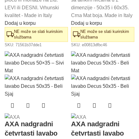
LEVI ili DESNI. Vrhunski
dimenzije - 50x35 i 60x35.
kvalitet - Made in Italy
Crna Mat boja. Made in Italy
Dodaj u korpu
Dodaj u korpu
NE može se slati kurirskim
NE može se slati kurirskim
službama
službama
SKU:
71561b37dde1
SKU:
e00813dfbc46
AXA nadgradni
AXA nadgradni
četvrtasti lavabo
četvrtasti lavabo