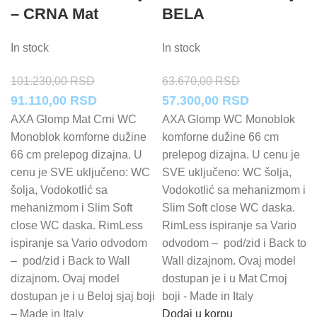
– CRNA Mat
BELA
In stock
In stock
101.230,00
RSD
63.670,00
RSD
Originalna
Trenutna
Originalna
Trenutna
91.110,00
RSD
57.300,00
RSD
cena
cena
cena
cena
AXA Glomp Mat Crni WC
AXA Glomp WC Monoblok
Monoblok komforne dužine
komforne dužine 66 cm
je
je:
je
je:
66 cm prelepog dizajna. U
prelepog dizajna. U cenu je
bila:
91.110,00 RSD.
bila:
57.300,00 
cenu je SVE uključeno: WC
SVE uključeno: WC šolja,
101.230,00 RSD.
63.670,00 RSD.
šolja, Vodokotlić sa
Vodokotlić sa mehanizmom i
mehanizmom i Slim Soft
Slim Soft close WC daska.
close WC daska. RimLess
RimLess ispiranje sa Vario
ispiranje sa Vario odvodom
odvodom – pod/zid i Back to
– pod/zid i Back to Wall
Wall dizajnom. Ovaj model
dizajnom. Ovaj model
dostupan je i u Mat Crnoj
dostupan je i u Beloj sjaj boji
boji - Made in Italy
– Made in Italy
Dodaj u korpu