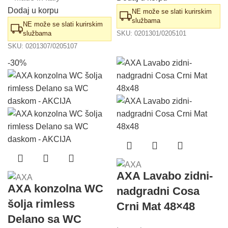
Dodaj u korpu
NE može se slati kurirskim
službama
NE može se slati kurirskim
službama
SKU:
0201301/0205101
SKU:
0201307/0205107
-30%
AXA Lavabo zidni-
AXA konzolna WC
nadgradni Cosa
šolja rimless
Crni Mat 48×48
Delano sa WC