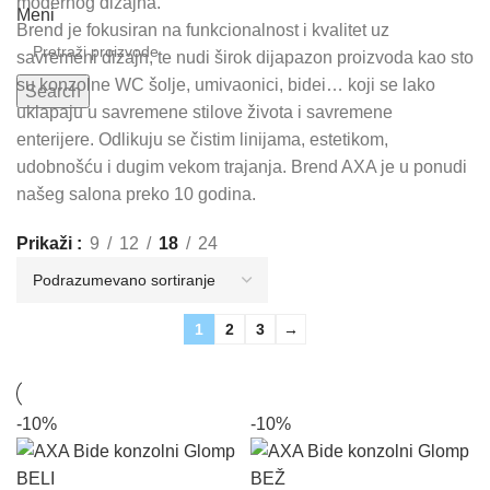
modernog dizajna.
Meni
Brend je fokusiran na funkcionalnost i kvalitet uz
savremeni dizajn, te nudi širok dijapazon proizvoda kao sto
su konzolne WC šolje, umivaonici, bidei… koji se lako
Search
uklapaju u savremene stilove života i savremene
enterijere. Odlikuju se čistim linijama, estetikom,
udobnošću i dugim vekom trajanja. Brend AXA je u ponudi
našeg salona preko 10 godina.
Prikaži
9
12
18
24
1
2
3
→
-10%
-10%