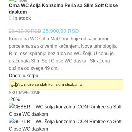
Crna WC šolja Konzolna Perla sa Slim Soft Close
daskom
In stock
Originalna
Trenutna
25.900,00
RSD
29.430,00
RSD
cena
cena
Konzolna WC šolja Mat Crne boje od sanitarnog
porcelana sa skrivenim kačenjem. Nova tehnologija
je
je:
RimLess ispiranja bez ruba na WC šolji. U cenu je
bila:
25.900,00 RSD.
uračunata Slim Soft Close WC daska. Skraćena
29.430,00 RSD.
dužina od svega 49 cm.
Dodaj u korpu
NE može se slati kurirskim službama
SKU:
MWH200MB
-20%