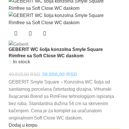
GEBERIT WC šolja konzolna Smyle Square
Rimfree sa Soft Close WC daskom
In stock
Originalna
Trenutna
39.850,00
RSD
49.810,00
RSD
cena
cena
GEBERIT Smyle Square – Konzolna WC šolja od
sanitarnog porcelana četvrtastog dizajna. Vrhunski
je
je:
švajcarski Brend sa RimFree tehnologijom ispiranja
bila:
39.850,00 RSD.
bez ruba. Standardna dužina 54 cm sa skrivenim
49.810,00 RSD.
kačenjem. Cena je za komplet sa uračunatom
originalnom Soft Close WC daskom.
Dodaj u korpu