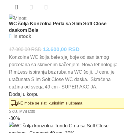
WC šolja Konzolna Perla sa Slim Soft Close
daskom Bela
In stock
Originalna
Trenutna
13.600,00
RSD
17.000,00
RSD
cena
cena
Konzolna WC šolja bele sjaj boje od sanitarnog
porcelana sa skrivenim kačenjem. Nova tehnologija
je
je:
RimLess ispiranja bez ruba na WC šolji. U cenu je
bila:
13.600,00 RSD.
uračunata Slim Soft Close WC daska. Skraćena
17.000,00 RSD.
dužina od svega 49 cm - SUPER AKCIJA.
Dodaj u korpu
NE može se slati kurirskim službama
SKU:
MWH200
-30%