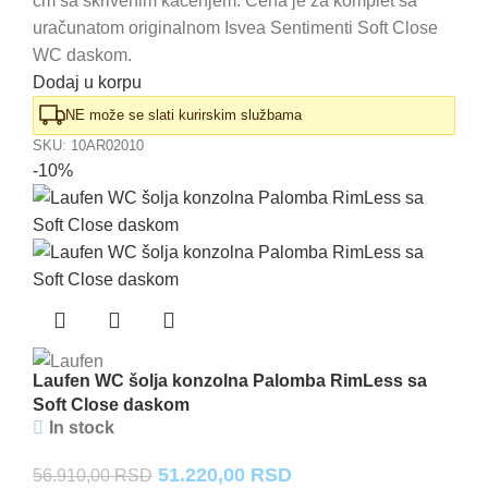
cm sa skrivenim kačenjem. Cena je za komplet sa
22.180,00 RSD.
uračunatom originalnom Isvea Sentimenti Soft Close
WC daskom.
Dodaj u korpu
NE može se slati kurirskim službama
SKU:
10AR02010
-10%
Laufen WC šolja konzolna Palomba RimLess sa
Soft Close daskom
In stock
Originalna
Trenutna
51.220,00
RSD
56.910,00
RSD