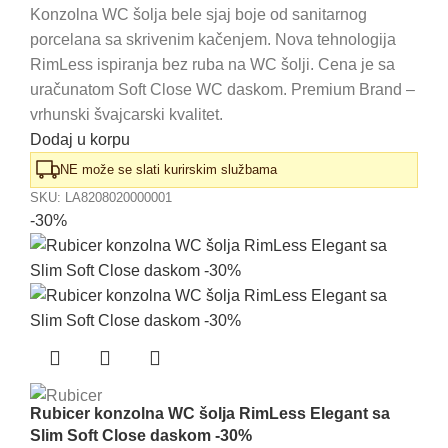
cena
cena
Konzolna WC šolja bele sjaj boje od sanitarnog
porcelana sa skrivenim kačenjem. Nova tehnologija
je
je:
RimLess ispiranja bez ruba na WC šolji. Cena je sa
bila:
51.220,00 RSD.
uračunatom Soft Close WC daskom. Premium Brand –
56.910,00 RSD.
vrhunski švajcarski kvalitet.
Dodaj u korpu
NE može se slati kurirskim službama
SKU:
LA8208020000001
-30%
Rubicer konzolna WC šolja RimLess Elegant sa
Slim Soft Close daskom -30%