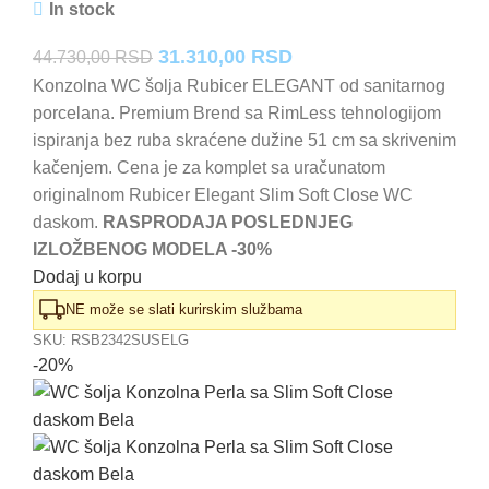
In stock
Originalna
Trenutna
31.310,00
RSD
44.730,00
RSD
cena
cena
Konzolna WC šolja Rubicer ELEGANT od sanitarnog
porcelana. Premium Brend sa RimLess tehnologijom
je
je:
ispiranja bez ruba skraćene dužine 51 cm sa skrivenim
bila:
31.310,00 RSD.
kačenjem. Cena je za komplet sa uračunatom
44.730,00 RSD.
originalnom Rubicer Elegant Slim Soft Close WC
daskom.
RASPRODAJA POSLEDNJEG
IZLOŽBENOG MODELA -30%
Dodaj u korpu
NE može se slati kurirskim službama
SKU:
RSB2342SUSELG
-20%