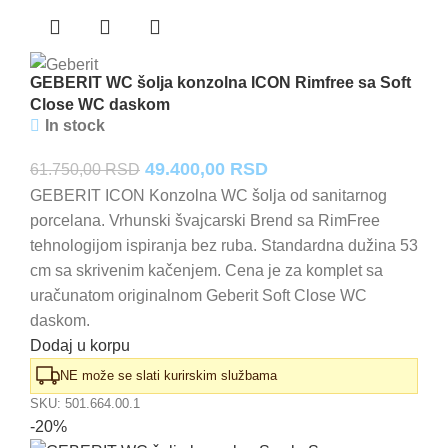
GEBERIT WC šolja konzolna ICON Rimfree sa Soft
Close WC daskom
In stock
Originalna
Trenutna
49.400,00
RSD
61.750,00
RSD
cena
cena
GEBERIT ICON Konzolna WC šolja od sanitarnog
porcelana. Vrhunski švajcarski Brend sa RimFree
je
je:
tehnologijom ispiranja bez ruba. Standardna dužina 53
bila:
49.400,00 RSD.
cm sa skrivenim kačenjem. Cena je za komplet sa
61.750,00 RSD.
uračunatom originalnom Geberit Soft Close WC
daskom.
Dodaj u korpu
NE može se slati kurirskim službama
SKU:
501.664.00.1
-20%