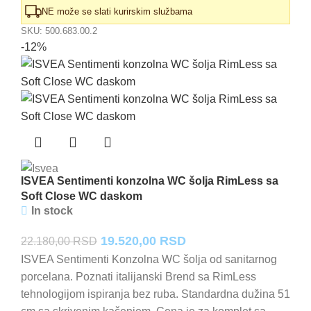
NE može se slati kurirskim službama
SKU:
500.683.00.2
-12%
ISVEA Sentimenti konzolna WC šolja RimLess sa
Soft Close WC daskom
In stock
Originalna
Trenutna
19.520,00
RSD
22.180,00
RSD
cena
cena
ISVEA Sentimenti Konzolna WC šolja od sanitarnog
porcelana. Poznati italijanski Brend sa RimLess
je
je:
tehnologijom ispiranja bez ruba. Standardna dužina 51
bila:
19.520,00 RSD.