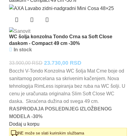
WC šolja konzolna Tondo Crna sa Soft Close
daskom - Compact 49 cm -30%
In stock
Originalna
Trenutna
23.730,00
RSD
33.900,00
RSD
cena
cena
Bocchi V-Tondo Konzolna WC šolja Mat Crne boje od
sanitarnog porcelana sa skrivenim kačenjem. Nova
je
je:
tehnologija RimLess ispiranja bez ruba na WC šolji. U
bila:
23.730,00 RSD.
cenu je uračunata originalna Slim Soft Close WC
33.900,00 RSD.
daska. Skraćena dužina od svega 49 cm.
RASPRODAJA POSLEDNJEG IZLOŽBENOG
MODELA -30%
Dodaj u korpu
NE može se slati kurirskim službama