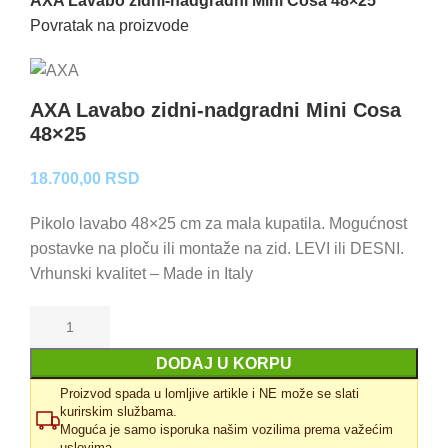
AXA Lavabo zidni-nadgradni Mini Cosa 48×25
Povratak na proizvode
AXA Lavabo zidni-nadgradni Mini Cosa
48×25
18.700,00
RSD
Pikolo lavabo 48×25 cm za mala kupatila. Mogućnost
postavke na ploču ili montaže na zid. LEVI ili DESNI.
Vrhunski kvalitet – Made in Italy
DODAJ U KORPU
Proizvod spada u lomljive artikle i NE može se slati
kurirskim službama.
Moguća je samo isporuka našim vozilima prema važećim
uslovima.