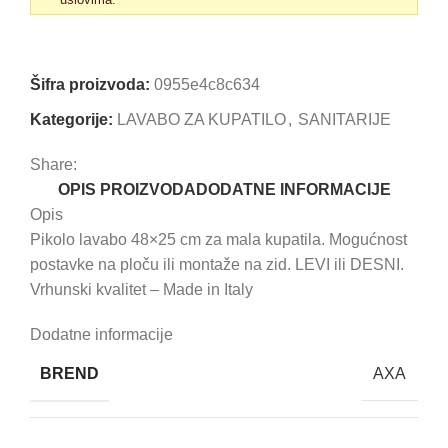
Uporedi
Dodaj u omiljene
Šifra proizvoda:
0955e4c8c634
Kategorije:
LAVABO ZA KUPATILO
,
SANITARIJE
Share:
OPIS PROIZVODA
DODATNE INFORMACIJE
Opis
Pikolo lavabo 48×25 cm za mala kupatila. Mogućnost
postavke na ploču ili montaže na zid. LEVI ili DESNI.
Vrhunski kvalitet – Made in Italy
Dodatne informacije
BREND
AXA