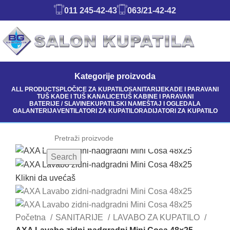
011 245-42-43
063/21-42-42
Kategorije proizvoda
ALL
PRODUCTS
PLOČICE ZA KUPATILO
SANITARIJE
KADE I PARAVANI
TUŠ KADE I TUŠ KANALICE
TUŠ KABINE I PARAVANI
BATERIJE / SLAVINE
KUPATILSKI NAMEŠTAJ I OGLEDALA
GALANTERIJA
VENTILATORI ZA KUPATILO
RADIJATORI ZA KUPATILO
Search
Klikni da uvećaš
Početna
SANITARIJE
LAVABO ZA KUPATILO