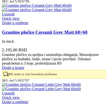
SKU:
da17c5832796
Uporedi
Quick view
Dodaj u omiljene
Granitne pločice Cersanit Grey Matt 60×60
In stock
2.195,00
RSD
Granitne pločice za spoljna i unutrašnja oblaganja. Mrazotporne
pločice za hodnike, bašte, terase i javne površine. Tekstura
pesak/beton u 3 boje, protivkliznost R9
Dodaj u korpu
NE može se slati kurirskim službama
SKU:
da17c5832797
Uporedi
Quick view
Dodaj u omiljene