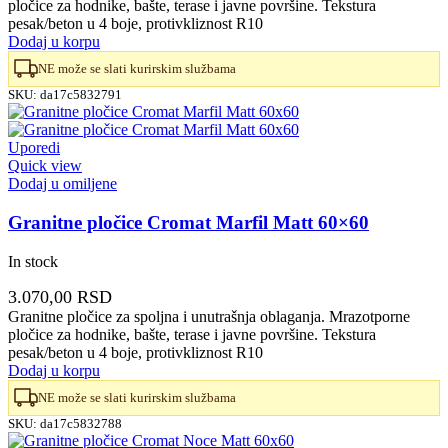
pločice za hodnike, bašte, terase i javne površine. Tekstura
pesak/beton u 4 boje, protivkliznost R10
Dodaj u korpu
NE može se slati kurirskim službama
SKU:
da17c5832791
Uporedi
Quick view
Dodaj u omiljene
Granitne pločice Cromat Marfil Matt 60×60
In stock
3.070,00
RSD
Granitne pločice za spoljna i unutrašnja oblaganja. Mrazotporne
pločice za hodnike, bašte, terase i javne površine. Tekstura
pesak/beton u 4 boje, protivkliznost R10
Dodaj u korpu
NE može se slati kurirskim službama
SKU:
da17c5832788