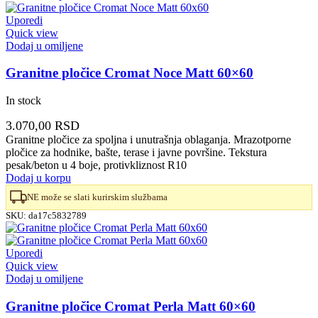
Uporedi
Quick view
Dodaj u omiljene
Granitne pločice Cromat Noce Matt 60×60
In stock
3.070,00
RSD
Granitne pločice za spoljna i unutrašnja oblaganja. Mrazotporne
pločice za hodnike, bašte, terase i javne površine. Tekstura
pesak/beton u 4 boje, protivkliznost R10
Dodaj u korpu
NE može se slati kurirskim službama
SKU:
da17c5832789
Uporedi
Quick view
Dodaj u omiljene
Granitne pločice Cromat Perla Matt 60×60