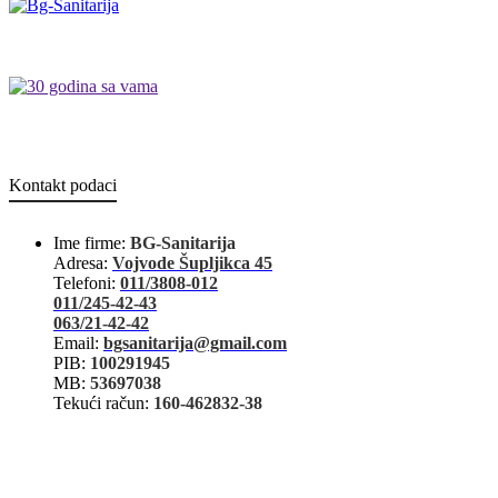
Kontakt podaci
Ime firme:
BG-Sanitarija
Adresa:
Vojvode Šupljikca 45
Telefoni:
011/3808-012
011/245-42-43
063/21-42-42
Email:
bgsanitarija@gmail.com
PIB:
100291945
MB:
53697038
Tekući račun:
160-462832-38