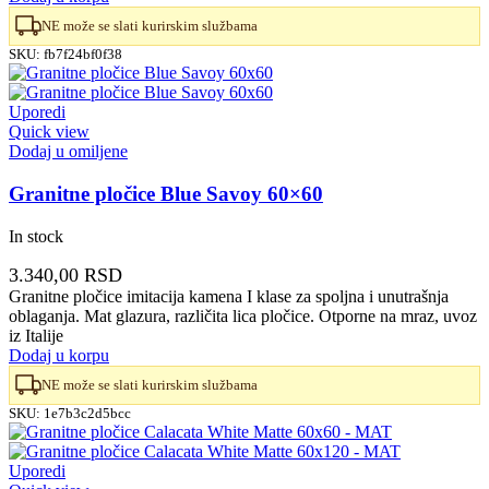
NE može se slati kurirskim službama
SKU:
fb7f24bf0f38
Uporedi
Quick view
Dodaj u omiljene
Granitne pločice Blue Savoy 60×60
In stock
3.340,00
RSD
Granitne pločice imitacija kamena I klase za spoljna i unutrašnja
oblaganja. Mat glazura, različita lica pločice. Otporne na mraz, uvoz
iz Italije
Dodaj u korpu
NE može se slati kurirskim službama
SKU:
1e7b3c2d5bcc
Uporedi