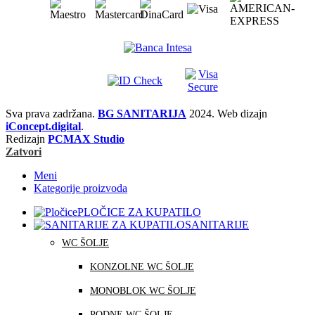
Sva prava zadržana.
BG SANITARIJA
2024. Web dizajn
iConcept.digital
.
Redizajn
PCMAX Studio
Zatvori
Meni
Kategorije proizvoda
PLOČICE ZA KUPATILO
SANITARIJE
WC ŠOLJE
KONZOLNE WC ŠOLJE
MONOBLOK WC ŠOLJE
PODNE WC ŠOLJE