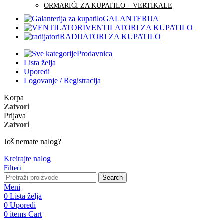
ORMARIĆI ZA KUPATILO – VERTIKALE
GALANTERIJA
VENTILATORI ZA KUPATILO
RADIJATORI ZA KUPATILO
Prodavnica
Lista želja
Uporedi
Logovanje / Registracija
Korpa
Zatvori
Prijava
Zatvori
Još nemate nalog?
Kreirajte nalog
Filteri
Search
Meni
0
Lista želja
0
Uporedi
0
items
Cart