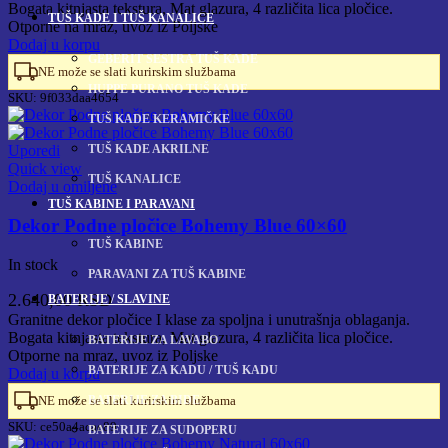
Bogata kitnjasta tekstura, Mat glazura, 4 različita lica pločice.
TUŠ KADE I TUŠ KANALICE
Otporne na mraz, uvoz iz Poljske
Dodaj u korpu
GEBERIT SESTRA TUŠ KADE
NE može se slati kurirskim službama
HUPPE PURANO TUŠ KADE
SKU:
9f033daa4654
TUŠ KADE KERAMIČKE
TUŠ KADE AKRILNE
Uporedi
Quick view
TUŠ KANALICE
Dodaj u omiljene
TUŠ KABINE I PARAVANI
Dekor Podne pločice Bohemy Blue 60×60
TUŠ KABINE
In stock
PARAVANI ZA TUŠ KABINE
2.640,00
RSD
BATERIJE / SLAVINE
Granitne dekor pločice I klase za spoljna i unutrašnja oblaganja.
Bogata kitnjasta tekstura, Mat glazura, 4 različita lica pločice.
BATERIJE ZA LAVABO
Otporne na mraz, uvoz iz Poljske
BATERIJE ZA KADU / TUŠ KADU
Dodaj u korpu
BATERIJE ZA BIDE
NE može se slati kurirskim službama
SKU:
ce50a4acae89
BATERIJE ZA SUDOPERU