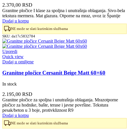
2.370,00
RSD
Granitne pločice I klase za spoljna i unutrašnja oblaganja. Sivo-bela
tekstura mermera. Mat glazura. Otporne na mraz, uvoz iz Španije
Dodaj u korpu
NE može se slati kurirskim službama
SKU:
da17c5832784
Uporedi
Quick view
Dodaj u omiljene
Granitne pločice Cersanit Beige Matt 60×60
In stock
2.195,00
RSD
Granitne pločice za spoljna i unutrašnja oblaganja. Mrazotporne
pločice za hodnike, bašte, terase i javne površine. Tekstura
pesak/beton u 3 boje, protivkliznost R9
Dodaj u korpu
NE može se slati kurirskim službama