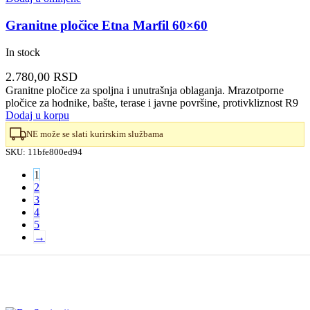
Granitne pločice Etna Marfil 60×60
In stock
2.780,00
RSD
Granitne pločice za spoljna i unutrašnja oblaganja. Mrazotporne
pločice za hodnike, bašte, terase i javne površine, protivkliznost R9
Dodaj u korpu
NE može se slati kurirskim službama
SKU:
11bfe800ed94
1
2
3
4
5
→