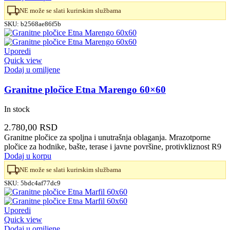
NE može se slati kurirskim službama
SKU:
b2568ae86f5b
Uporedi
Quick view
Dodaj u omiljene
Granitne pločice Etna Marengo 60×60
In stock
2.780,00
RSD
Granitne pločice za spoljna i unutrašnja oblaganja. Mrazotporne
pločice za hodnike, bašte, terase i javne površine, protivkliznost R9
Dodaj u korpu
NE može se slati kurirskim službama
SKU:
5bdc4af77dc9
Uporedi
Quick view
Dodaj u omiljene