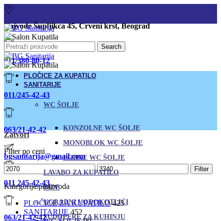
Vojvode Šupljikca 45, Crveni krst, Beograd
Search
011/380-80-12
PLOČICE ZA KUPATILO
SANITARIJE
011/245-42-43
WC ŠOLJE
KONZOLNE WC ŠOLJE
063/21-42-42
Zatvori
MONOBLOK WC ŠOLJE
Filter po ceni
bgsanitarija@gmail.com
PODNE WC ŠOLJE
Minimalna
Maksimalna
Filter
LAVABO ZA KUPATILO
cena
cena
011 245-42-43
Kategorije proizvoda
BIDE
UGRADNI VODOKOTLIĆI
PLOČICE ZA KUPATILO
423
SANITARIJE
452
063/21-42-42
SUDOPERE ZA KUHINJU
WC ŠOLJE
90