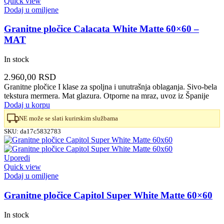
Quick view
Dodaj u omiljene
Granitne pločice Calacata White Matte 60×60 –
MAT
In stock
2.960,00
RSD
Granitne pločice I klase za spoljna i unutrašnja oblaganja. Sivo-bela
tekstura mermera. Mat glazura. Otporne na mraz, uvoz iz Španije
Dodaj u korpu
NE može se slati kurirskim službama
SKU:
da17c5832783
Uporedi
Quick view
Dodaj u omiljene
Granitne pločice Capitol Super White Matte 60×60
In stock