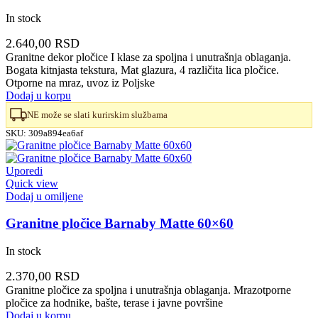
In stock
2.640,00
RSD
Granitne dekor pločice I klase za spoljna i unutrašnja oblaganja.
Bogata kitnjasta tekstura, Mat glazura, 4 različita lica pločice.
Otporne na mraz, uvoz iz Poljske
Dodaj u korpu
NE može se slati kurirskim službama
SKU:
309a894ea6af
Uporedi
Quick view
Dodaj u omiljene
Granitne pločice Barnaby Matte 60×60
In stock
2.370,00
RSD
Granitne pločice za spoljna i unutrašnja oblaganja. Mrazotporne
pločice za hodnike, bašte, terase i javne površine
Dodaj u korpu