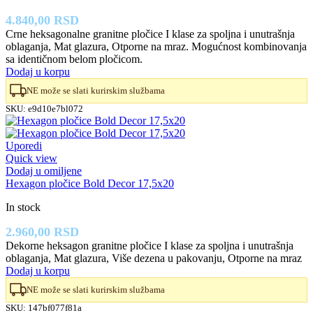
4.840,00
RSD
Crne heksagonalne granitne pločice I klase za spoljna i unutrašnja
oblaganja, Mat glazura, Otporne na mraz. Mogućnost kombinovanja
sa identičnom belom pločicom.
Dodaj u korpu
NE može se slati kurirskim službama
SKU:
e9d10e7bl072
Uporedi
Quick view
Dodaj u omiljene
Hexagon pločice Bold Decor 17,5x20
In stock
2.960,00
RSD
Dekorne heksagon granitne pločice I klase za spoljna i unutrašnja
oblaganja, Mat glazura, Više dezena u pakovanju, Otporne na mraz
Dodaj u korpu
NE može se slati kurirskim službama
SKU:
147bf077f81a