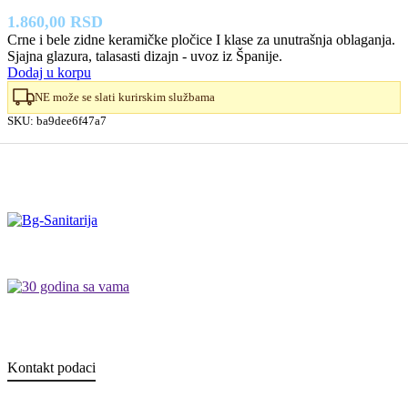
1.860,00
RSD
Crne i bele zidne keramičke pločice I klase za unutrašnja oblaganja.
Sjajna glazura, talasasti dizajn - uvoz iz Španije.
Dodaj u korpu
NE može se slati kurirskim službama
SKU:
ba9dee6f47a7
Kontakt podaci