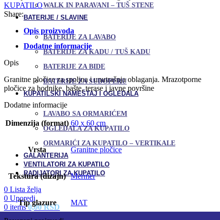
KUPATILO
WALK IN PARAVANI – TUŠ STENE
Share:
BATERIJE / SLAVINE
Opis proizvoda
BATERIJE ZA LAVABO
Dodatne informacije
BATERIJE ZA KADU / TUŠ KADU
Opis
BATERIJE ZA BIDE
Granitne pločice za spoljna i unutrašnja oblaganja. Mrazotporne
BATERIJE ZA SUDOPERU
pločice za hodnike, bašte, terase i javne površine
KUPATILSKI NAMEŠTAJ I OGLEDALA
Dodatne informacije
LAVABO SA ORMARIĆEM
Dimenzija (format)
60 x 60 cm
OGLEDALA ZA KUPATILO
ORMARIĆI ZA KUPATILO – VERTIKALE
Vrsta
Granitne pločice
GALANTERIJA
VENTILATORI ZA KUPATILO
RADIJATORI ZA KUPATILO
Tekstura (dizajn)
Mermer
0
Lista želja
0
Uporedi
Tip glazure
MAT
0
items
0,00
RSD