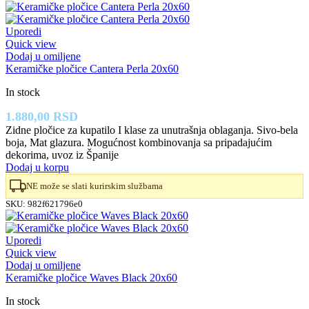
Uporedi
Quick view
Dodaj u omiljene
Keramičke pločice Cantera Perla 20x60
In stock
1.880,00
RSD
Zidne pločice za kupatilo I klase za unutrašnja oblaganja. Sivo-bela
boja, Mat glazura. Mogućnost kombinovanja sa pripadajućim
dekorima, uvoz iz Španije
Dodaj u korpu
NE može se slati kurirskim službama
SKU:
982f621796e0
Uporedi
Quick view
Dodaj u omiljene
Keramičke pločice Waves Black 20x60
In stock