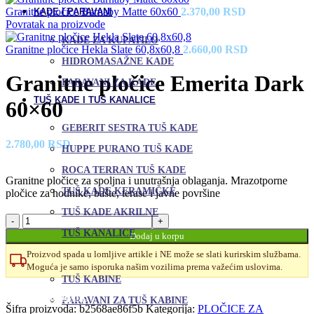
Granitne pločice Barnaby Matte 60x60
2.370,00
RSD
KADE I PARAVANI
Povratak na proizvode
KADE ZA KUPATILO
Granitne pločice Hekla Slate 60,8x60,8
2.660,00
RSD
HIDROMASAŽNE KADE
Granitne pločice Emerita Dark
PARAVANI ZA KADE
TUŠ KADE I TUŠ KANALICE
60×60
GEBERIT SESTRA TUŠ KADE
2.780,00
RSD
HUPPE PURANO TUŠ KADE
ROCA TERRAN TUŠ KADE
Granitne pločice za spoljna i unutrašnja oblaganja. Mrazotporne
TUŠ KADE KERAMIČKE
pločice za hodnike, bašte, terase i javne površine
TUŠ KADE AKRILNE
Granitne
pločice
TUŠ KANALICE
Dodaj u korpu
Emerita
TUŠ KABINE I PARAVANI
Proizvod spada u lomljive artikle i NE može se slati kurirskim službama.
Dark
Moguća je samo isporuka našim vozilima prema važećim uslovima.
60x60
TUŠ KABINE
količina
Uporedi
Dodaj u omiljene
PARAVANI ZA TUŠ KABINE
Šifra proizvoda:
b2568ae86f5b
Kategorija:
PLOČICE ZA