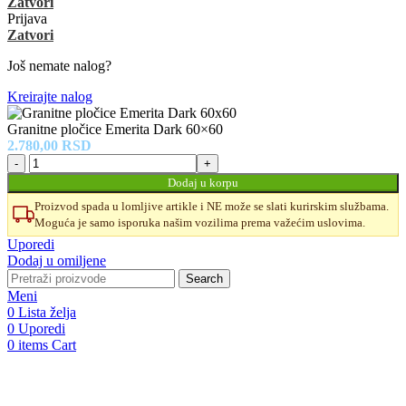
Zatvori
Prijava
Zatvori
Još nemate nalog?
Kreirajte nalog
Granitne pločice Emerita Dark 60×60
2.780,00
RSD
Granitne
pločice
Dodaj u korpu
Emerita
Proizvod spada u lomljive artikle i NE može se slati kurirskim službama.
Dark
Moguća je samo isporuka našim vozilima prema važećim uslovima.
60x60
količina
Uporedi
Dodaj u omiljene
Search
Meni
0
Lista želja
0
Uporedi
0
items
Cart