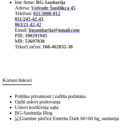
Ime firme:
BG-Sanitarija
Adresa:
Vojvode Šupljikca 45
Telefoni:
011/3808-012
011/245-42-43
063/21-42-42
Email:
bgsanitarija@gmail.com
PIB:
100291945
MB:
53697038
Tekući račun:
160-462832-38
Korisni linkovi
Politika privatnosti i zaštita podataka
Opšti uslovi poslovanja
Uslovi korišćenja sajta
BG-Sanitarija Blog
bg_sanitarija