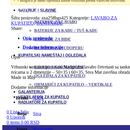
Moguća je samo isporuka našim vozilima prema važećim uslovima.
Decus
WALK IN PARAVANI – TUŠ STENE
60×35
Uporedi
BATERIJE / SLAVINE
–
Dodaj u omiljene
Sivi
Šifra proizvoda:
axa258bgs425
Kategorije:
LAVABO ZA
BATERIJE ZA LAVABO
Mat
KUPATILO
,
SANITARIJE
količina
Share:
BATERIJE ZA KADU / TUŠ KADU
Opis proizvoda
BATERIJE ZA BIDE
Dodatne informacije
BATERIJE ZA SUDOPERU
KUPATILSKI NAMEŠTAJ I OGLEDALA
Opis
Vrhunski sanitarni porcelan. Nadgradni lavabo četvrtasti sa tank
LAVABO SA ORMARIĆEM
ivicama u 2 dimenzije – 50×35 i 60×35. Siva Mat završna obrada
OGLEDALA ZA KUPATILO
Made in Italy
ORMARIĆI ZA KUPATILO – VERTIKALE
Dodatne informacije
GALANTERIJA
VENTILATORI ZA KUPATILO
Brend
AXA
RADIJATORI ZA KUPATILO
0
Lista želja
Boja
Siva
0
Uporedi
0
items
0,00
RSD
Vrsta
Nadgradni