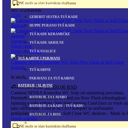
NE može se slati kurirskim službama
TUŠ KADE I TUŠ KANALICE
SKU:
a7a5fbdfc8db
-15%
GEBERIT SESTRA TUŠ KADE
HUPPE PURANO TUŠ KADE
TUŠ KADE KERAMIČKE
Uporedi
TUŠ KADE AKRILNE
Quick view
Dodaj u omiljene
TUŠ KANALICE
TUŠ KABINE I PARAVANI
Catalano SFERA konzolna WC šolja New Flush sa Soft Close
daskom
TUŠ KABINE
In stock
PARAVANI ZA TUŠ KABINE
BATERIJE / SLAVINE
Originalna
Trenutna
47.000,00
RSD
39.950,00
RSD
cena
cena
Catalano SFERA Konzolna WC šolja od sanitarnog porcelana.
BATERIJE ZA LAVABO
Premium italijanski Brend sa RimLess New Flush tehnologijom
je
je:
ispiranja u vidu vrtloga. Specijalni premaz CataGlaze za visok sja
bila:
39.950,00 RSD.
BATERIJE ZA KADU / TUŠ KADU
lako održavanje. Cena je za CEO komplet sa uračunatim
47.000,00 RSD.
priključnim šrafovima i Slim Soft Close WC daskom – Made in I
BATERIJE ZA BIDE
Dodaj u korpu
BATERIJE ZA SUDOPERU
NE može se slati kurirskim službama