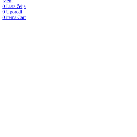
Meni
količina
0
Lista želja
0
Uporedi
0
items
Cart