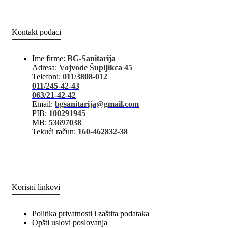
Kontakt podaci
Ime firme:
BG-Sanitarija
Adresa:
Vojvode Šupljikca 45
Telefoni:
011/3808-012
011/245-42-43
063/21-42-42
Email:
bgsanitarija@gmail.com
PIB:
100291945
MB:
53697038
Tekući račun:
160-462832-38
Korisni linkovi
Politika privatnosti i zaštita podataka
Opšti uslovi poslovanja