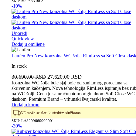
SKU:
500.683.00.2
-10%
Uporedi
Quick view
Dodaj u omiljene
Laufen Pro New konzolna WC šolja RimLess sa Soft Close das
In stock
Originalna
Trenutna
30.690,00
RSD
27.620,00
RSD
cena
cena
Konzolna WC šolja bele sjaj boje od sanitarnog porcelana sa
skrivenim kačenjem. Nova tehnologija RimLess ispiranja bez ru
je
je:
na WC šolji. Cena je sa uračunatom originalnom Soft Close WC
bila:
27.620,00 RSD.
daskom. Premium Brand – vrhunski švajcarski kvalitet.
30.690,00 RSD.
Dodaj u korpu
NE može se slati kurirskim službama
SKU:
LA8209660000001
-30%