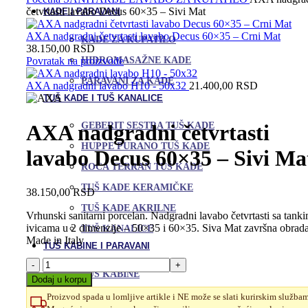
četvrtasti lavabo Decus 60×35 – Sivi Mat
KADE I PARAVANI
AXA nadgradni četvrtasti lavabo Decus 60×35 – Crni Mat
KADE ZA KUPATILO
38.150,00
RSD
HIDROMASAŽNE KADE
Povratak na proizvode
PARAVANI ZA KADE
AXA nadgradni lavabo H10 - 50x32
21.400,00
RSD
TUŠ KADE I TUŠ KANALICE
GEBERIT SESTRA TUŠ KADE
AXA nadgradni četvrtasti
HUPPE PURANO TUŠ KADE
lavabo Decus 60×35 – Sivi Ma
ROCA TERRAN TUŠ KADE
TUŠ KADE KERAMIČKE
38.150,00
RSD
TUŠ KADE AKRILNE
Vrhunski sanitarni porcelan. Nadgradni lavabo četvrtasti sa tank
ivicama u 2 dimenzije – 50×35 i 60×35. Siva Mat završna obrada
TUŠ KANALICE
Made in Italy
TUŠ KABINE I PARAVANI
AXA
TUŠ KABINE
nadgradni
Dodaj u korpu
četvrtasti
PARAVANI ZA TUŠ KABINE
Proizvod spada u lomljive artikle i NE može se slati kurirskim služba
lavabo