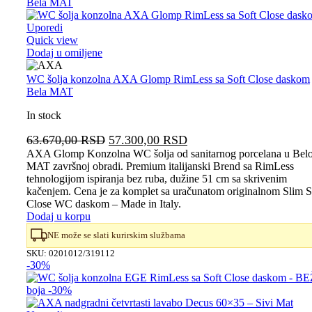
Uporedi
Quick view
Dodaj u omiljene
WC šolja konzolna AXA Glomp RimLess sa Soft Close daskom
Bela MAT
In stock
Originalna
Trenutna
63.670,00
RSD
57.300,00
RSD
cena
cena
AXA Glomp Konzolna WC šolja od sanitarnog porcelana u Belo
MAT završnoj obradi. Premium italijanski Brend sa RimLess
je
je:
tehnologijom ispiranja bez ruba, dužine 51 cm sa skrivenim
bila:
57.300,00 RSD.
kačenjem. Cena je za komplet sa uračunatom originalnom Slim S
63.670,00 RSD.
Close WC daskom – Made in Italy.
Dodaj u korpu
NE može se slati kurirskim službama
SKU:
0201012/319112
-30%