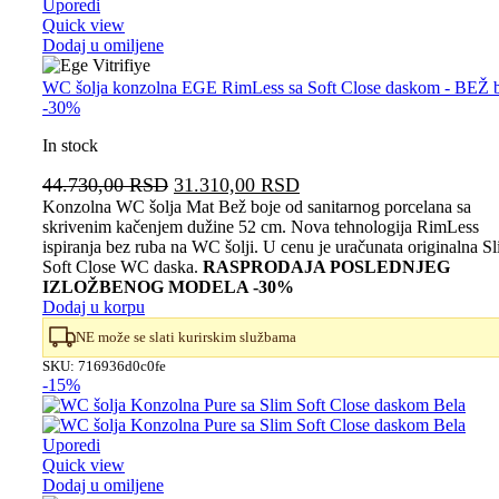
Uporedi
Quick view
Dodaj u omiljene
WC šolja konzolna EGE RimLess sa Soft Close daskom - BEŽ 
-30%
In stock
Originalna
Trenutna
44.730,00
RSD
31.310,00
RSD
cena
cena
Konzolna WC šolja Mat Bež boje od sanitarnog porcelana sa
skrivenim kačenjem dužine 52 cm. Nova tehnologija RimLess
je
je:
ispiranja bez ruba na WC šolji. U cenu je uračunata originalna S
bila:
31.310,00 RSD.
Soft Close WC daska.
RASPRODAJA POSLEDNJEG
44.730,00 RSD.
IZLOŽBENOG MODELA -30%
Dodaj u korpu
NE može se slati kurirskim službama
SKU:
716936d0c0fe
-15%
Uporedi
Quick view
Dodaj u omiljene