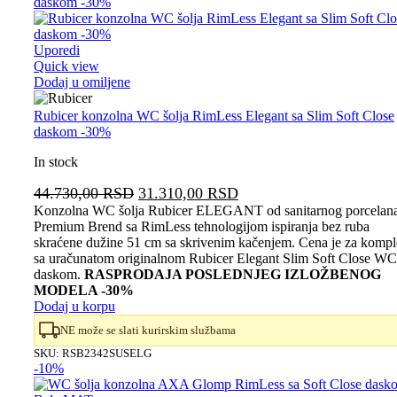
Uporedi
Quick view
Dodaj u omiljene
Rubicer konzolna WC šolja RimLess Elegant sa Slim Soft Close
daskom -30%
In stock
Originalna
Trenutna
44.730,00
RSD
31.310,00
RSD
cena
cena
Konzolna WC šolja Rubicer ELEGANT od sanitarnog porcelana
Premium Brend sa RimLess tehnologijom ispiranja bez ruba
je
je:
skraćene dužine 51 cm sa skrivenim kačenjem. Cena je za kompl
bila:
31.310,00 RSD.
sa uračunatom originalnom Rubicer Elegant Slim Soft Close WC
44.730,00 RSD.
daskom.
RASPRODAJA POSLEDNJEG IZLOŽBENOG
MODELA -30%
Dodaj u korpu
NE može se slati kurirskim službama
SKU:
RSB2342SUSELG
-10%