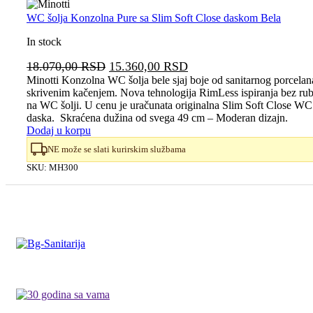
WC šolja Konzolna Pure sa Slim Soft Close daskom Bela
In stock
Originalna
Trenutna
18.070,00
RSD
15.360,00
RSD
cena
cena
Minotti Konzolna WC šolja bele sjaj boje od sanitarnog porcelan
skrivenim kačenjem. Nova tehnologija RimLess ispiranja bez ru
je
je:
na WC šolji. U cenu je uračunata originalna Slim Soft Close WC
bila:
15.360,00 RSD.
daska. Skraćena dužina od svega 49 cm – Moderan dizajn.
18.070,00 RSD.
Dodaj u korpu
NE može se slati kurirskim službama
SKU:
MH300