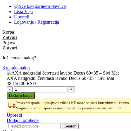
Prodavnica
Lista želja
Uporedi
Logovanje / Registracija
Korpa
Zatvori
Prijava
Zatvori
Još nemate nalog?
Kreirajte nalog
AXA nadgradni četvrtasti lavabo Decus 60×35 – Sivi Mat
38.150,00
RSD
AXA
nadgradni
Dodaj u korpu
četvrtasti
Proizvod spada u lomljive artikle i NE može se slati kurirskim službama.
lavabo
Moguća je samo isporuka našim vozilima prema važećim uslovima.
Decus
60×35
Uporedi
–
Dodaj u omiljene
Sivi
Search
Mat