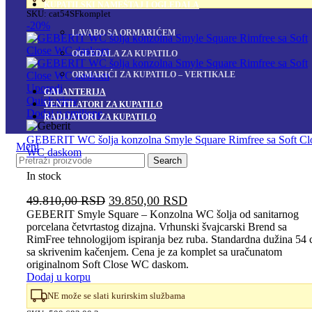
KUPATILSKI NAMEŠTAJ I OGLEDALA
SKU:
cat54SFkomplet
-20%
LAVABO SA ORMARIĆEM
OGLEDALA ZA KUPATILO
ORMARIĆI ZA KUPATILO – VERTIKALE
Uporedi
GALANTERIJA
Quick view
VENTILATORI ZA KUPATILO
Dodaj u omiljene
RADIJATORI ZA KUPATILO
GEBERIT WC šolja konzolna Smyle Square Rimfree sa Soft Cl
Meni
WC daskom
Search
In stock
Originalna
Trenutna
49.810,00
RSD
39.850,00
RSD
cena
cena
GEBERIT Smyle Square – Konzolna WC šolja od sanitarnog
porcelana četvrtastog dizajna. Vrhunski švajcarski Brend sa
je
je:
RimFree tehnologijom ispiranja bez ruba. Standardna dužina 54
bila:
39.850,00 RSD.
sa skrivenim kačenjem. Cena je za komplet sa uračunatom
49.810,00 RSD.
originalnom Soft Close WC daskom.
Dodaj u korpu
NE može se slati kurirskim službama