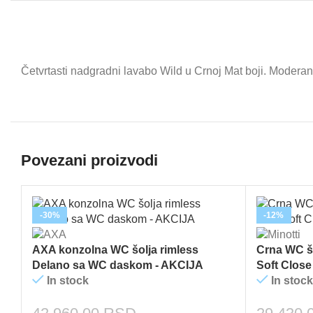
Četvrtasti nadgradni lavabo Wild u Crnoj Mat boji. Moderan 
Povezani proizvodi
-30%
-12%
AXA konzolna WC šolja rimless
Crna WC šo
Delano sa WC daskom - AKCIJA
Soft Clos
In stock
In stock