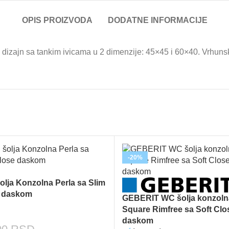
OPIS PROIZVODA
DODATNE INFORMACIJE
dizajn sa tankim ivicama u 2 dimenzije: 45×45 i 60×40. Vrhunski 
-20%
lja Konzolna Perla sa Slim
e daskom
GEBERIT WC šolja konzoln
Square Rimfree sa Soft Cl
daskom