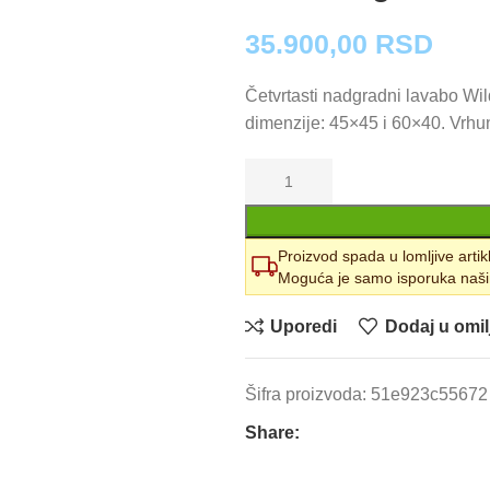
35.900,00
RSD
Četvrtasti nadgradni lavabo Wil
dimenzije: 45×45 i 60×40. Vrhuns
Proizvod spada u lomljive artik
Moguća je samo isporuka naši
Uporedi
Dodaj u omil
Šifra proizvoda:
51e923c5567
Share: