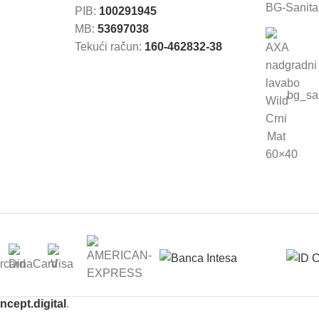
BG-Sanitar
PIB:
100291945
MB:
53697038
Tekući račun:
160-462832-38
bg_san
ncept.digital
.