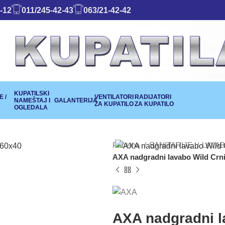
-12
011/245-42-43
063/21-42-42
KUPATILSKI
 /
VENTILATORI
RADIJATORI
NAMEŠTAJ I
GALANTERIJA
ZA KUPATILO
ZA KUPATILO
OGLEDALA
Početna
SANITARIJE
LAVAB
AXA nadgradni lavabo Wild Crn
AXA nadgradni l