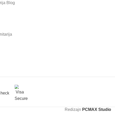
ija Blog
itarija
Redizajn
PCMAX Studio