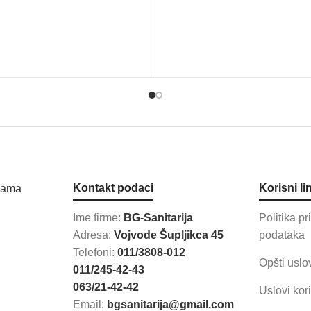
Kontakt podaci
Korisni li
Ime firme:
BG-Sanitarija
Politika pr
Adresa:
Vojvode Šupljikca 45
podataka
Telefoni:
011/3808-012
Opšti uslo
011/245-42-43
063/21-42-42
Uslovi kor
Email:
bgsanitarija@gmail.com