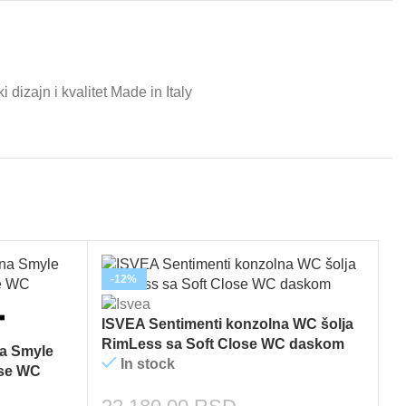
dizajn i kvalitet Made in Italy
-12%
ISVEA Sentimenti konzolna WC šolja
W
RimLess sa Soft Close WC daskom
R
a Smyle
In stock
ose WC