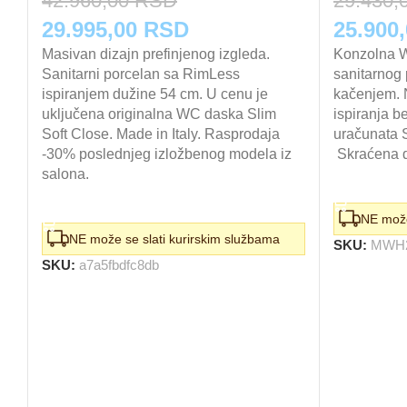
42.960,00
RSD
29.430,
Originalna
Trenutna
Origina
29.995,00
RSD
25.900
cena
Masivan dizajn prefinjenog izgleda.
cena
cena
Konzolna W
Sanitarni porcelan sa RimLess
sanitarnog 
je
je:
je
ispiranjem dužine 54 cm. U cenu je
kačenjem. 
bila:
uključena originalna WC daska Slim
29.995,00 RSD.
bila:
ispiranja b
Soft Close. Made in Italy. Rasprodaja
uračunata 
42.960,00 RSD.
29.430
-30% poslednjeg izložbenog modela iz
Skraćena d
salona.
DODAJ U 
DODAJ U KORPU
NE može
NE može se slati kurirskim službama
SKU:
MWH
SKU:
a7a5fbdfc8db