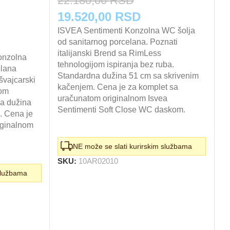
22.180,00
RSD
6
Originalna
Trenutna
O
19.520,00
RSD
5
cena
ISVEA Sentimenti Konzolna WC šolja
cena
c
A
utna
od sanitarnog porcelana. Poznati
od
je
je:
j
italijanski Brend sa RimLess
Pr
onzolna
a
bila:
tehnologijom ispiranja bez ruba.
19.520,00 RSD.
b
te
elana
Standardna dužina 51 cm sa skrivenim
51
švajcarski
22.180,00 RSD.
6
kačenjem. Cena je za komplet sa
za
jom
850,00 RSD.
uračunatom originalnom Isvea
A
na dužina
Sentimenti Soft Close WC daskom.
– 
. Cena je
iginalnom
DODAJ U KORPU
NE može se slati kurirskim službama
SKU:
10AR02010
S
službama