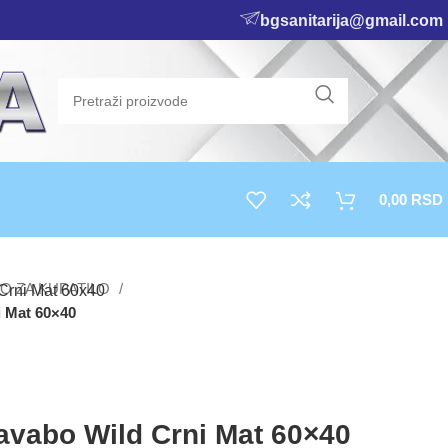
bgsanitarija@gmail.com
0,00
RSD
O ZA KUPATILO
i Mat 60×40
avabo Wild Crni Mat 60×40