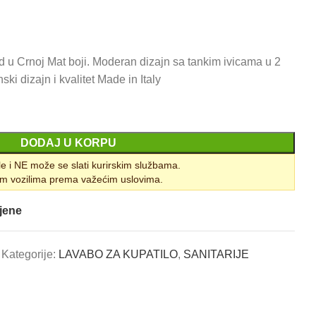
d u Crnoj Mat boji. Moderan dizajn sa tankim ivicama u 2
ki dizajn i kvalitet Made in Italy
DODAJ U KORPU
le i NE može se slati kurirskim službama.
m vozilima prema važećim uslovima.
jene
2
Kategorije:
LAVABO ZA KUPATILO
,
SANITARIJE