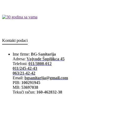
Kontakt podaci
Ime firme:
BG-Sanitarija
Adresa:
Vojvode Šupljikca 45
Telefoni:
011/3808-012
011/245-42-43
063/21-42-42
Email:
bgsanitarija@gmail.com
PIB:
100291945
MB:
53697038
Tekući račun:
160-462832-38