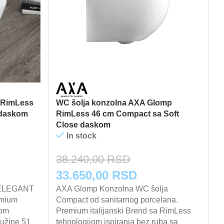
a RimLess
WC šolja konzolna AXA Glomp
W
 daskom
RimLess 46 cm Compact sa Soft
R
Close daskom
d
In stock
38.240,00
RSD
6
utna
Originalna
Trenutna
O
33.650,00
RSD
5
r ELEGANT
a
cena
AXA Glomp Konzolna WC šolja
cena
c
A
emium
Compact od sanitarnog porcelana.
Co
je
je:
j
jom
Premium italijanski Brend sa RimLess
Cr
dužine 51
tehnologijom ispiranja bez ruba sa
Ri