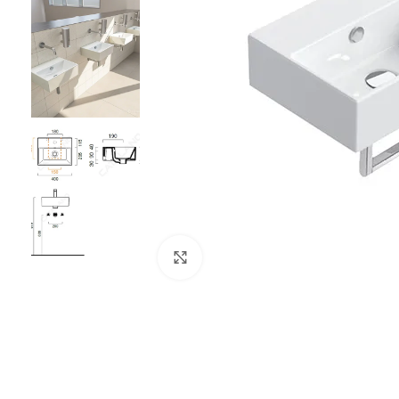
Klikni da uvećaš