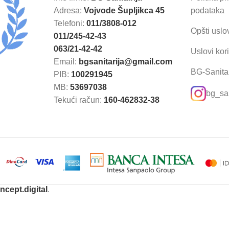
Adresa:
Vojvode Šupljikca 45
podataka
Telefoni:
011/3808-012
Opšti uslo
011/245-42-43
063/21-42-42
Uslovi kor
Email:
bgsanitarija@gmail.com
BG-Sanitar
PIB:
100291945
MB:
53697038
bg_san
Tekući račun:
160-462832-38
ncept.digital
.