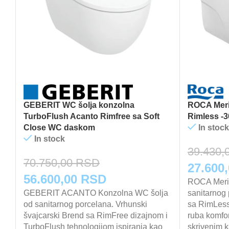
GEBERIT WC šolja konzolna
ROCA Meri
TurboFlush Acanto Rimfree sa Soft
Rimless -
Close WC daskom
In stock
In stock
39.430,
70.750,00
RSD
Origina
27.600
Originalna
Trenutna
56.600,00
RSD
cena
ROCA Merid
cena
GEBERIT ACANTO Konzolna WC šolja
cena
sanitarnog
je
od sanitarnog porcelana. Vrhunski
sa RimLess
je
je:
švajcarski Brend sa RimFree dizajnom i
bila:
ruba komfo
TurboFlush tehnologijom ispiranja kao
skrivenim 