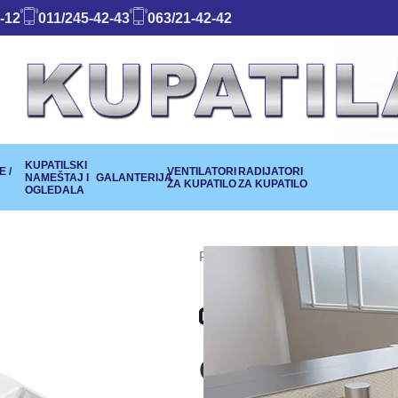
-12
011/245-42-43
063/21-42-42
KUPATILSKI
 /
VENTILATORI
RADIJATORI
NAMEŠTAJ I
GALANTERIJA
ZA KUPATILO
ZA KUPATILO
OGLEDALA
Početna
SANITARIJE
LAVAB
Catalano lav