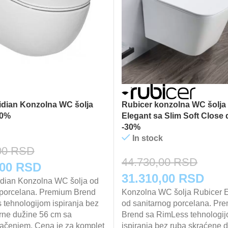
dian Konzolna WC šolja
Rubicer konzolna WC šolj
30%
Elegant sa Slim Soft Close
-30%
In stock
00
RSD
44.730,00
RSD
lna
Trenutna
,00
RSD
Originalna
Tren
31.310,00
RSD
ian Konzolna WC šolja od
cena
 porcelana. Premium Brend
cena
Konzolna WC šolja Rubice
cen
je:
 tehnologijom ispiranja bez
od sanitarnog porcelana. Pr
je
je:
rne dužine 56 cm sa
27.600,00 RSD.
Brend sa RimLess tehnologi
kačenjem. Cena je za komplet
ispiranja bez ruba skraćene 