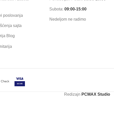
Subota:
09:00-15:00
vi poslovanja
Nedeljom ne radimo
išćenja sajta
ija Blog
itarija
Redizajn
PCMAX Studio