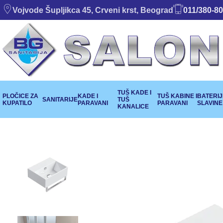
Vojvode Šupljikca 45, Crveni krst, Beograd
011/380-80
TUŠ KADE I
PLOČICE ZA
KADE I
TUŠ KABINE I
BATERIJE
SANITARIJE
TUŠ
KUPATILO
PARAVANI
PARAVANI
SLAVINE
KANALICE