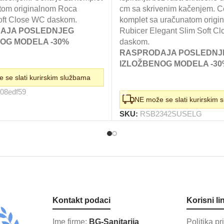
bila:
31.
,00 RSD.
tom originalnom Roca
cm sa skrivenim kačenjem. C
44.730,00 RSD.
oft Close WC daskom.
komplet sa uračunatom origi
AJA POSLEDNJEG
Rubicer Elegant Slim Soft C
OG MODELA -30%
daskom.
RASPRODAJA POSLEDNJ
KORPU
IZLOŽBENOG MODELA -3
 se slati kurirskim službama
DODAJ U KORPU
08edf59
NE može se slati kurirskim 
SKU:
RSB2342SUSELG
Kontakt podaci
Korisni li
Ime firme:
BG-Sanitarija
Politika pr