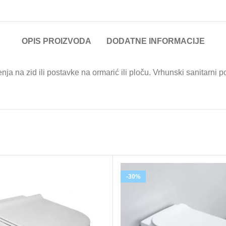
OPIS PROIZVODA
DODATNE INFORMACIJE
enja na zid ili postavke na ormarić ili ploču. Vrhunski sanitarni
-30%