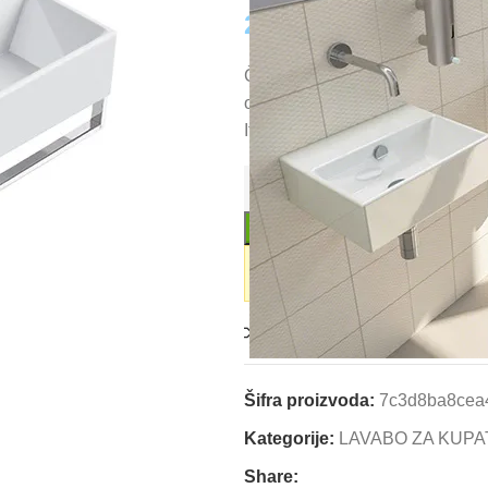
22.740,00
RSD
Četvrtasti lavabo oštrih ivica u
ormarić ili ploču. Vrhunski san
Italy
Proizvod spada u lomljive artik
Moguća je samo isporuka naši
Uporedi
Dodaj u omil
Šifra proizvoda:
7c3d8ba8cea
Kategorije:
LAVABO ZA KUPA
Share: