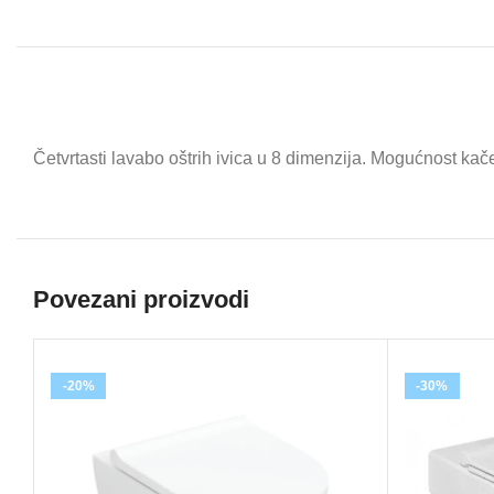
Četvrtasti lavabo oštrih ivica u 8 dimenzija. Mogućnost kač
Povezani proizvodi
-20%
-30%