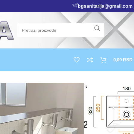
bgsanitarija@gmail.com
0,00
RSD
O ZA KUPATILO
Catalano lavabo Premium 40×32
abo Premium 40×32