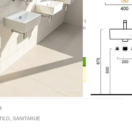
 8 dimenzija. Mogućnost kačenja na zid ili postavke na
itarni porcelan lak za održavanje. Premium Brand – Made in
DODAJ U KORPU
le i NE može se slati kurirskim službama.
m vozilima prema važećim uslovima.
jene
4
TILO
,
SANITARIJE