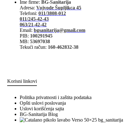
Ime firme:
BG-Sanitarija
Adresa:
Vojvode Šupljikca 45
Telefoni:
011/3808-012
011/245-42-43
063/21-42-42
Email:
bgsanitarija@gmail.com
PIB:
100291945
MB:
53697038
Tekući račun:
160-462832-38
Korisni linkovi
Politika privatnosti i zaštita podataka
Opšti uslovi poslovanja
Uslovi korišćenja sajta
BG-Sanitarija Blog
bg_sanitarija