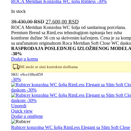
ROCA Meridian Konzolna WC šolja Rimless -30%
In stock
Originalna
Trenutna
39.430,00
RSD
27.600,00
RSD
cena
cena
ROCA Meridian Konzolna WC šolja od sanitarnog porcelana.
Premium Brend sa RimLess tehnologijom ispiranja bez ruba
je
je:
komforne dužine 56 cm sa skrivenim kačenjem. Cena je za komp
bila:
27.600,00 RSD.
sa uračunatom originalnom Roca Meridian Soft Close WC dask
39.430,00 RSD.
RASPRODAJA POSLEDNJEG IZLOŽBENOG MODEL
-30%
Dodaj u korpu
NE može se slati kurirskim službama
SKU:
e9ce108edf59
-30%
Uporedi
Quick view
Dodaj u omiljene
Rubicer konzolna WC šolja RimLess Elegant sa Slim Soft Close