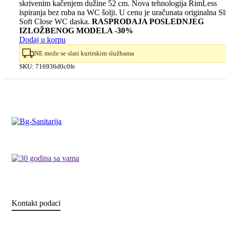
skrivenim kačenjem dužine 52 cm. Nova tehnologija RimLess
je
je:
ispiranja bez ruba na WC šolji. U cenu je uračunata originalna S
bila:
31.310,00 RSD.
Soft Close WC daska.
RASPRODAJA POSLEDNJEG
44.730,00 RSD.
IZLOŽBENOG MODELA -30%
Dodaj u korpu
NE može se slati kurirskim službama
SKU:
716936d0c0fe
Kontakt podaci