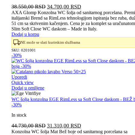
Originalna
Trenutna
38.550,00
RSD
34.700,00
RSD
cena
cena
AXA Glomp Konzolna WC šolja od sanitarnog porcelana. Prem
italijanski Brend sa RimLess tehnologijom ispiranja bez ruba, du
je
je:
51 cm sa skrivenim kačenjem. Cena je za komplet sa uračunatom
bila:
34.700,00 RSD.
Slim Soft Close WC daskom – Made in Italy.
38.550,00 RSD.
Dodaj u korpu
NE može se slati kurirskim službama
SKU:
0201001
-30%
Uporedi
Quick view
Dodaj u omiljene
WC šolja konzolna EGE RimLess sa Soft Close daskom - BEŽ 
-30%
In stock
Originalna
Trenutna
44.730,00
RSD
31.310,00
RSD
cena
cena
Konzolna WC šolja Mat Bež boje od sanitarnog porcelana sa