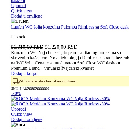
Uporedi
Quick view
Dodaj u omiljene
Laufen WC šolja konzolna Palomba RimLess sa Soft Close das
In stock
Originalna
Trenutna
56.910,00
RSD
51.220,00
RSD
cena
cena
Konzolna WC šolja bele sjaj boje od sanitarnog porcelana sa
skrivenim kačenjem. Nova tehnologija RimLess ispiranja bez ru
je
je:
na WC šolji. Cena je sa uračunatom Soft Close WC daskom.
bila:
51.220,00 RSD.
Premium Brand – vrhunski švajcarski kvalitet.
56.910,00 RSD.
Dodaj u korpu
NE može se slati kurirskim službama
SKU:
LA8208020000001
-30%
Uporedi
Quick view
Dodaj u omiljene