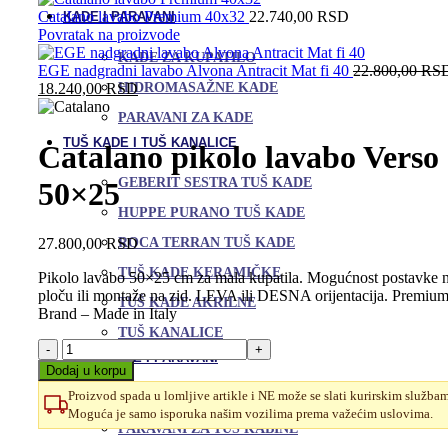
Catalano lavabo Premium 40x32
22.740,00
RSD
KADE I PARAVANI
Povratak na proizvode
KADE ZA KUPATILO
EGE nadgradni lavabo Alvona Antracit Mat fi 40
22.800,00
RS
Trenutna
HIDROMASAŽNE KADE
18.240,00
RSD
cena
PARAVANI ZA KADE
je:
18.240,00 RSD.
TUŠ KADE I TUŠ KANALICE
Catalano pikolo lavabo Verso
GEBERIT SESTRA TUŠ KADE
50×25
HUPPE PURANO TUŠ KADE
27.800,00
RSD
ROCA TERRAN TUŠ KADE
TUŠ KADE KERAMIČKE
Pikolo lavabo 50×25 cm za mala kupatila. Mogućnost postavke 
ploču ili montaže na zid. LEVA ili DESNA orijentacija. Premiu
TUŠ KADE AKRILNE
Brand – Made in Italy
TUŠ KANALICE
Catalano
TUŠ KABINE I PARAVANI
pikolo
Dodaj u korpu
lavabo
Proizvod spada u lomljive artikle i NE može se slati kurirskim služba
TUŠ KABINE
Verso
Moguća je samo isporuka našim vozilima prema važećim uslovima.
50x25
PARAVANI ZA TUŠ KABINE
količina
Uporedi