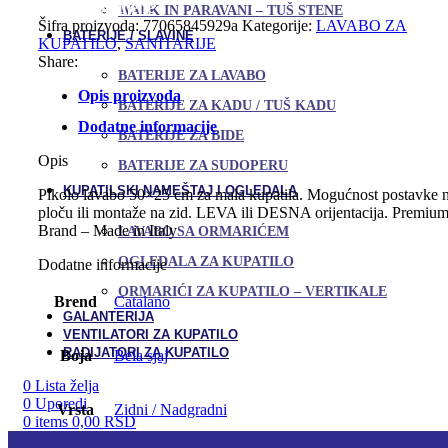
Dodaj u omiljene
WALK IN PARAVANI – TUŠ STENE
Šifra proizvoda:
77065845929a
Kategorije:
LAVABO ZA
BATERIJE / SLAVINE
KUPATILO
,
SANITARIJE
Share:
BATERIJE ZA LAVABO
Opis proizvoda
BATERIJE ZA KADU / TUŠ KADU
Dodatne informacije
BATERIJE ZA BIDE
Opis
BATERIJE ZA SUDOPERU
KUPATILSKI NAMEŠTAJ I OGLEDALA
Pikolo lavabo 50×25 cm za mala kupatila. Mogućnost postavke 
ploču ili montaže na zid. LEVA ili DESNA orijentacija. Premiu
Brand – Made in Italy
LAVABO SA ORMARIĆEM
OGLEDALA ZA KUPATILO
Dodatne informacije
ORMARIĆI ZA KUPATILO – VERTIKALE
Brend
Catalano
GALANTERIJA
VENTILATORI ZA KUPATILO
RADIJATORI ZA KUPATILO
Boja
Bela sjaj
0
Lista želja
0
Uporedi
Vrsta
Zidni / Nadgradni
0
items
0,00
RSD