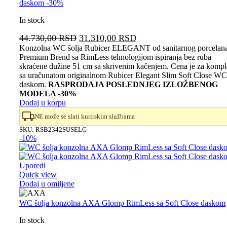
daskom -30%
In stock
Originalna
Trenutna
44.730,00
RSD
31.310,00
RSD
cena
cena
Konzolna WC šolja Rubicer ELEGANT od sanitarnog porcelana
Premium Brend sa RimLess tehnologijom ispiranja bez ruba
je
je:
skraćene dužine 51 cm sa skrivenim kačenjem. Cena je za kompl
bila:
31.310,00 RSD.
sa uračunatom originalnom Rubicer Elegant Slim Soft Close WC
44.730,00 RSD.
daskom.
RASPRODAJA POSLEDNJEG IZLOŽBENOG
MODELA -30%
Dodaj u korpu
NE može se slati kurirskim službama
SKU:
RSB2342SUSELG
-10%
Uporedi
Quick view
Dodaj u omiljene
WC šolja konzolna AXA Glomp RimLess sa Soft Close daskom
In stock