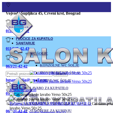
Vojvode Šupljikca 45, Crveni krst, Beograd
011/380-80-12
PLOČICE ZA KUPATILO
SANITARIJE
011/245-42-43
WC ŠOLJE
KONZOLNE WC ŠOLJE
063/21-42-42
MONOBLOK WC ŠOLJE
Search
bgsanitarija@gmail.com
PODNE WC ŠOLJE
LAVABO ZA KUPATILO
Klikni da uvećaš
011 245-42-43
BIDE
Početna
SANITARIJE
UGRADNI VODOKOTLIĆI
LAVABO ZA KUPATILO
Catalano pik
lavabo Verso 50×25
063/21-42-42
SUDOPERE ZA KUHINJU