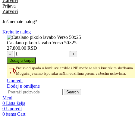
Zatvori
Prijava
Zatvori
Još nemate nalog?
Kreirajte nalog
Catalano pikolo lavabo Verso 50×25
27.800,00
RSD
Catalano
pikolo
Dodaj u korpu
lavabo
Proizvod spada u lomljive artikle i NE može se slati kurirskim službama.
Verso
Moguća je samo isporuka našim vozilima prema važećim uslovima.
50x25
količina
Uporedi
Dodaj u omiljene
Search
Meni
0
Lista želja
0
Uporedi
0
items
Cart