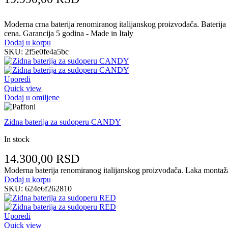
Moderna crna baterija renomiranog italijanskog proizvođača. Baterija za
cena. Garancija 5 godina - Made in Italy
Dodaj u korpu
SKU:
2f5e0fe4a5bc
Uporedi
Quick view
Dodaj u omiljene
Zidna baterija za sudoperu CANDY
In stock
14.300,00
RSD
Moderna baterija renomiranog italijanskog proizvođača. Laka montaža n
Dodaj u korpu
SKU:
624e6f262810
Uporedi
Quick view