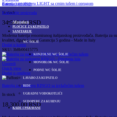
Baterija za sudoperu LIGHT sa crnim tušem i oprugom
0
items
0,00
RSD
In stock
Kategorije proizvoda
34.500,00
RSD
All
products
PLOČICE ZA KUPATILO
SANITARIJE
Moderna baterija renomiranog italijanskog proizvođača. Baterija za sud
kvalitet, dizajn i cena. Garancija 5 godina - Made in Italy
WC ŠOLJE
Dodaj u korpu
SKU:
3b8b00415775
KONZOLNE WC ŠOLJE
MONOBLOK WC ŠOLJE
Uporedi
Quick view
PODNE WC ŠOLJE
Dodaj u omiljene
LAVABO ZA KUPATILO
Baterija za sudoperu RINGO sa izvlačećim tušem
BIDE
UGRADNI VODOKOTLIĆI
In stock
SUDOPERE ZA KUHINJU
18.300,00
RSD
KADE I PARAVANI