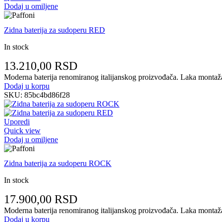
Dodaj u omiljene
Zidna baterija za sudoperu RED
In stock
13.210,00
RSD
Moderna baterija renomiranog italijanskog proizvođača. Laka montaža n
Dodaj u korpu
SKU:
85bc4bd86f28
Uporedi
Quick view
Dodaj u omiljene
Zidna baterija za sudoperu ROCK
In stock
17.900,00
RSD
Moderna baterija renomiranog italijanskog proizvođača. Laka montaža n
Dodaj u korpu