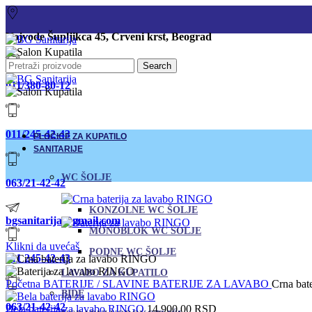
Vojvode Šupljikca 45, Crveni krst, Beograd
Search
011/380-80-12
011/245-42-43
PLOČICE ZA KUPATILO
SANITARIJE
WC ŠOLJE
063/21-42-42
KONZOLNE WC ŠOLJE
bgsanitarija@gmail.com
MONOBLOK WC ŠOLJE
Klikni da uvećaš
PODNE WC ŠOLJE
011 245-42-43
LAVABO ZA KUPATILO
Početna
BATERIJE / SLAVINE
BATERIJE ZA LAVABO
Crna bat
BIDE
063/21-42-42
Bela baterija za lavabo RINGO
14.900,00
RSD