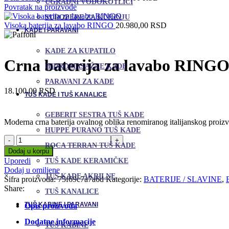
UGRADNI VODOKOTLIĆI
Povratak na proizvode
SUDOPERE ZA KUHINJU
Visoka baterija za lavabo RINGO
20.980,00
RSD
KADE I PARAVANI
KADE ZA KUPATILO
Crna baterija za lavabo RING
HIDROMASAŽNE KADE
PARAVANI ZA KADE
18.100,00
RSD
TUŠ KADE I TUŠ KANALICE
GEBERIT SESTRA TUŠ KADE
Moderna crna baterija ovalnog oblika renomiranog italijanskog proizvo
HUPPE PURANO TUŠ KADE
Crna
ROCA TERRAN TUŠ KADE
baterija
Dodaj u korpu
za
Uporedi
TUŠ KADE KERAMIČKE
lavabo
Dodaj u omiljene
RINGO
TUŠ KADE AKRILNE
Šifra proizvoda:
75f69c7a7a6d
Kategorije:
BATERIJE / SLAVINE
,
količina
Share:
TUŠ KANALICE
TUŠ KABINE I PARAVANI
Opis proizvoda
Dodatne informacije
TUŠ KABINE