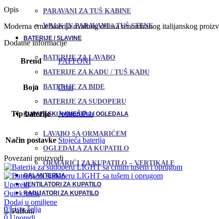
Opis
PARAVANI ZA TUŠ KABINE
WALK IN PARAVANI – TUŠ STENE
Moderna crna baterija ovalnog oblika renomiranog italijanskog proizvo
BATERIJE / SLAVINE
Dodatne informacije
BATERIJE ZA LAVABO
Brend
PAFFONI
BATERIJE ZA KADU / TUŠ KADU
BATERIJE ZA BIDE
Boja
Crna
BATERIJE ZA SUDOPERU
Tip baterije
Jednoručna
KUPATILSKI NAMEŠTAJ I OGLEDALA
LAVABO SA ORMARIĆEM
Način postavke
Stojeća baterija
OGLEDALA ZA KUPATILO
Povezani proizvodi
ORMARIĆI ZA KUPATILO – VERTIKALE
GALANTERIJA
Uporedi
VENTILATORI ZA KUPATILO
Quick view
RADIJATORI ZA KUPATILO
Dodaj u omiljene
0
Lista želja
0
Uporedi