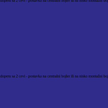
operu sa 2 cevi - postavka na centralni bojler ili na nisko montažni bo
peru sa 2 cevi - postavka na centralni bojler ili na nisko montažni bojl