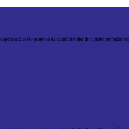
operu sa 2 cevi - postavka na centralni bojler ili na nisko montažni bo