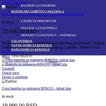
Dodaj u omiljene
BATERIJE ZA SUDOPERU
KUPATILSKI NAMEŠTAJ I OGLEDALA
Bela baterija za sudoperu RINGO sa izvlačećim tušem
LAVABO SA ORMARIĆEM
In stock
OGLEDALA ZA KUPATILO
22.600,00
RSD
ORMARIĆI ZA KUPATILO – VERTIKALE
GALANTERIJA
Moderna bela baterija renomiranog italijanskog proizvođača. Baterija z
VENTILATORI ZA KUPATILO
Izuzetan kvalitet, dizajn i cena. Garancija 5 godina - Made in Italy
RADIJATORI ZA KUPATILO
Dodaj u korpu
SKU:
1f0a7dd2fc01
Meni
Search
Uporedi
Quick view
Dodaj u omiljene
Crna baterija za sudoperu RINGO - labud lula
In stock
19.990,00
RSD