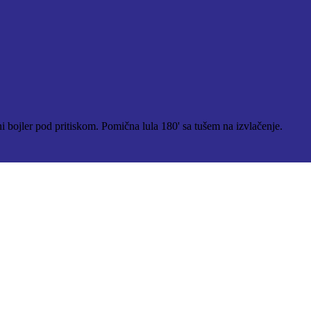
ni bojler pod pritiskom. Pomična lula 180' sa tušem na izvlačenje.