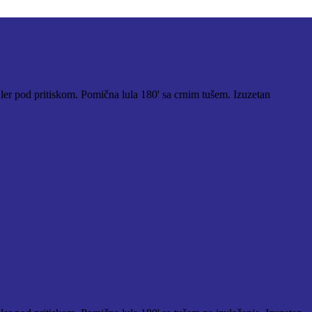
jler pod pritiskom. Pomična lula 180' sa crnim tušem. Izuzetan