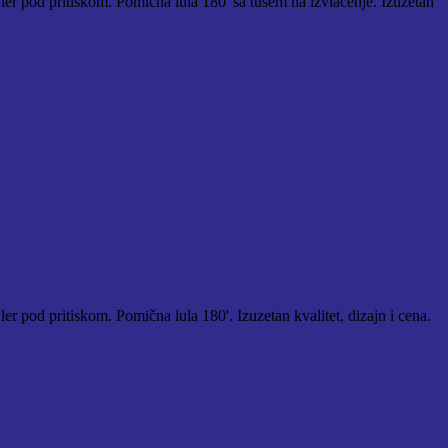
jler pod pritiskom. Pomična lula 180' sa tušem na izvlačenje. Izuzetan
er pod pritiskom. Pomična lula 180'. Izuzetan kvalitet, dizajn i cena.