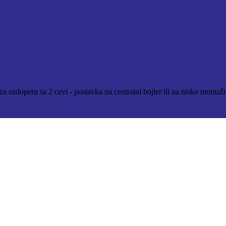
a sudoperu sa 2 cevi - postavka na centralni bojler ili na nisko montaž