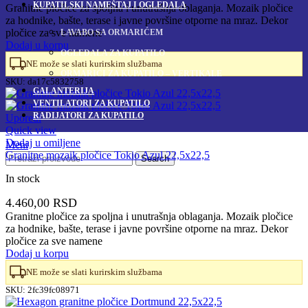
KUPATILSKI NAMEŠTAJ I OGLEDALA
Granitne pločice za spoljna i unutrašnja oblaganja. Mozaik pločice
za hodnike, bašte, terase i javne površine otporne na mraz. Dekor
pločice za sve namene
LAVABO SA ORMARIĆEM
Dodaj u korpu
OGLEDALA ZA KUPATILO
NE može se slati kurirskim službama
ORMARIĆI ZA KUPATILO – VERTIKALE
SKU:
da17c5832758
GALANTERIJA
VENTILATORI ZA KUPATILO
RADIJATORI ZA KUPATILO
Uporedi
Quick view
Dodaj u omiljene
Meni
Granitne mozaik pločice Tokio Azul 22,5x22,5
Search
In stock
4.460,00
RSD
Granitne pločice za spoljna i unutrašnja oblaganja. Mozaik pločice
za hodnike, bašte, terase i javne površine otporne na mraz. Dekor
pločice za sve namene
Dodaj u korpu
NE može se slati kurirskim službama
SKU:
2fc39fc08971