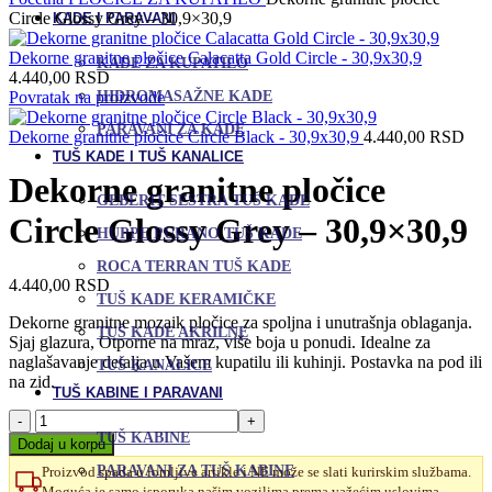
Circle Glossy Grey – 30,9×30,9
KADE I PARAVANI
Dekorne granitne pločice Calacatta Gold Circle - 30,9x30,9
KADE ZA KUPATILO
4.440,00
RSD
HIDROMASAŽNE KADE
Povratak na proizvode
PARAVANI ZA KADE
Dekorne granitne pločice Circle Black - 30,9x30,9
4.440,00
RSD
TUŠ KADE I TUŠ KANALICE
Dekorne granitne pločice
GEBERIT SESTRA TUŠ KADE
Circle Glossy Grey – 30,9×30,9
HUPPE PURANO TUŠ KADE
ROCA TERRAN TUŠ KADE
4.440,00
RSD
TUŠ KADE KERAMIČKE
Dekorne granitne mozaik pločice za spoljna i unutrašnja oblaganja.
TUŠ KADE AKRILNE
Sjaj glazura, Otporne na mraz, više boja u ponudi. Idealne za
naglašavanje detalja u Vašem kupatilu ili kuhinji. Postavka na pod ili
TUŠ KANALICE
na zid.
TUŠ KABINE I PARAVANI
Dekorne
granitne
TUŠ KABINE
Dodaj u korpu
pločice
PARAVANI ZA TUŠ KABINE
Proizvod spada u lomljive artikle i NE može se slati kurirskim službama.
Circle
Moguća je samo isporuka našim vozilima prema važećim uslovima.