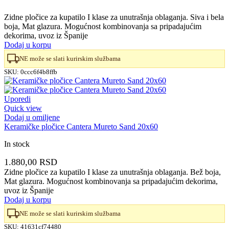
Zidne pločice za kupatilo I klase za unutrašnja oblaganja. Siva i bela
boja, Mat glazura. Mogućnost kombinovanja sa pripadajućim
dekorima, uvoz iz Španije
Dodaj u korpu
NE može se slati kurirskim službama
SKU:
0ccc6f4b8ffb
Uporedi
Quick view
Dodaj u omiljene
Keramičke pločice Cantera Mureto Sand 20x60
In stock
1.880,00
RSD
Zidne pločice za kupatilo I klase za unutrašnja oblaganja. Bež boja,
Mat glazura. Mogućnost kombinovanja sa pripadajućim dekorima,
uvoz iz Španije
Dodaj u korpu
NE može se slati kurirskim službama
SKU:
41631cf74480