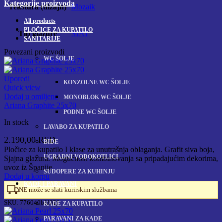
Kategorije proizvoda
Tekstura (dizajn)
Mozaik
All
products
PLOČICE ZA KUPATILO
Tip glazure
SJAJ
SANITARIJE
Povezani proizvodi
WC ŠOLJE
Uporedi
KONZOLNE WC ŠOLJE
Quick view
Dodaj u omiljene
MONOBLOK WC ŠOLJE
Ariana Graphite 25x70
PODNE WC ŠOLJE
In stock
LAVABO ZA KUPATILO
2.190,00
RSD
BIDE
Pločice za kupatilo I klase za unutrašnja oblaganja. Grafit siva boja,
UGRADNI VODOKOTLIĆI
Sjajna glazura. Mogućnost kombinovanja sa pripadajućim dekorima,
uvoz iz Španije
SUDOPERE ZA KUHINJU
Dodaj u korpu
KADE I PARAVANI
NE može se slati kurirskim službama
SKU:
776040bfd02f
KADE ZA KUPATILO
PARAVANI ZA KADE