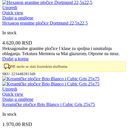
Uporedi
Quick view
Dodaj u omiljene
Hexagon granitne pločice Dortmund 22,5x22,5
In stock
4.620,00
RSD
Heksagonalne granitne pločice I klase za spoljna i unutrašnja
oblaganja. Tekstura Mermera sa Mat glazurom, Otporne na mraz.
Dodaj u korpu
NE može se slati kurirskim službama
SKU:
2234482813d9
Uporedi
Quick view
Dodaj u omiljene
Keramičke pločice Brio Blanco i Cubic Gris 25x75
In stock
1.970,00
RSD