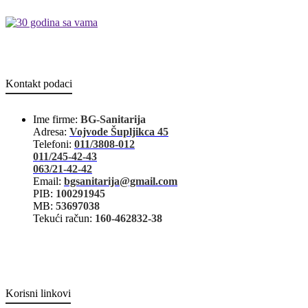
Kontakt podaci
Ime firme:
BG-Sanitarija
Adresa:
Vojvode Šupljikca 45
Telefoni:
011/3808-012
011/245-42-43
063/21-42-42
Email:
bgsanitarija@gmail.com
PIB:
100291945
MB:
53697038
Tekući račun:
160-462832-38
Korisni linkovi