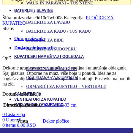
Glossy
WALK IN PARAVANI – TUŠ STENE
Grey
Uporedi
BATERIJE / SLAVINE
-
Dodaj u omiljene
30,9x30,9
Šifra proizvoda:
e9d10e7wh008
Kategorija:
PLOČICE ZA
količina
BATERIJE ZA LAVABO
KUPATILO
Share:
BATERIJE ZA KADU / TUŠ KADU
Opis proizvoda
BATERIJE ZA BIDE
Dodatne informacije
BATERIJE ZA SUDOPERU
KUPATILSKI NAMEŠTAJ I OGLEDALA
Opis
Dekorne granitne mozaik pločice za spoljna i unutrašnja oblaganja.
LAVABO SA ORMARIĆEM
Sjaj glazura, Otporne na mraz, više boja u ponudi. Idealne za
OGLEDALA ZA KUPATILO
naglašavanje detalja u Vašem kupatilu ili kuhinji. Postavka na pod ili
na zid.
ORMARIĆI ZA KUPATILO – VERTIKALE
Dodatne informacije
GALANTERIJA
VENTILATORI ZA KUPATILO
RADIJATORI ZA KUPATILO
Dimenzija (format)
30-33 x 30-33 cm
0
Lista želja
0
Uporedi
Vrsta
Dekor pločice
0
items
0,00
RSD