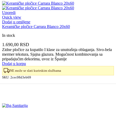
Uporedi
Quick view
Dodaj u omiljene
Keramičke pločice Carrara Blanco 20x60
In stock
1.690,00
RSD
Zidne pločice za kupatilo I klase za unutrašnja oblaganja. Sivo-bela
mermer tekstura, Sjajna glazura. Mogućnost kombinovanja sa
pripadajućim dekorima, uvoz iz Španije
Dodaj u korpu
NE može se slati kurirskim službama
SKU:
2cec08d3eb69