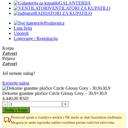
GALANTERIJA
VENTILATORI ZA KUPATILO
RADIJATORI ZA KUPATILO
Prodavnica
Lista želja
Uporedi
Logovanje / Registracija
Korpa
Zatvori
Prijava
Zatvori
Još nemate nalog?
Kreirajte nalog
Dekorne granitne pločice Circle Glossy Grey – 30,9×30,9
4.440,00
RSD
Dekorne
granitne
Dodaj u korpu
pločice
Proizvod spada u lomljive artikle i NE može se slati kurirskim službama.
Circle
Moguća je samo isporuka našim vozilima prema važećim uslovima.
Glossy