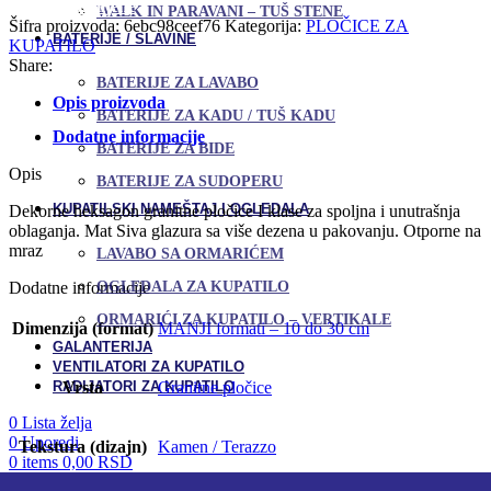
Dodaj u omiljene
WALK IN PARAVANI – TUŠ STENE
Šifra proizvoda:
6ebc98ceef76
Kategorija:
PLOČICE ZA
BATERIJE / SLAVINE
KUPATILO
Share:
BATERIJE ZA LAVABO
Opis proizvoda
BATERIJE ZA KADU / TUŠ KADU
Dodatne informacije
BATERIJE ZA BIDE
Opis
BATERIJE ZA SUDOPERU
KUPATILSKI NAMEŠTAJ I OGLEDALA
Dekorne heksagon granitne pločice I klase za spoljna i unutrašnja
oblaganja. Mat Siva glazura sa više dezena u pakovanju. Otporne na
mraz
LAVABO SA ORMARIĆEM
OGLEDALA ZA KUPATILO
Dodatne informacije
ORMARIĆI ZA KUPATILO – VERTIKALE
Dimenzija (format)
MANJI formati – 10 do 30 cm
GALANTERIJA
VENTILATORI ZA KUPATILO
RADIJATORI ZA KUPATILO
Vrsta
Granitne pločice
0
Lista želja
0
Uporedi
Tekstura (dizajn)
Kamen / Terazzo
0
items
0,00
RSD