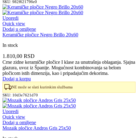
SKU:
982f621796e0
Uporedi
Quick view
Dodaj u omiljene
Keramičke pločice Negro Brillo 20x60
In stock
1.810,00
RSD
Crne zidne keramičke pločice I klase za unutrašnja oblaganja. Sjajna
glazura, uvoz iz Španije. Mogućnost kombinovanja sa belom
pločicom istih dimenzija, kao i pripadajućim dekorima.
Dodaj u korpu
NE može se slati kurirskim službama
SKU:
10d3e7621d70
Uporedi
Quick view
Dodaj u omiljene
Mozaik pločice Andros Gris 25x50