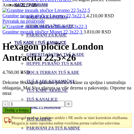
Antracita 22,5×26
KADE I PARAVANI
Granitne mozaik pločice Livorno 22,5x22,5
4.210,00
RSD
KADE ZA KUPATILO
Povratak na proizvode
HIDROMASAŽNE KADE
Granitne mozaik pločice Monet 22,3x22,3
3.810,00
RSD
PARAVANI ZA KADE
TUŠ KADE I TUŠ KANALICE
Hexagon pločice London
Antracita 22,5×26
GEBERIT SESTRA TUŠ KADE
HUPPE PURANO TUŠ KADE
4.760,00
RSD
ROCA TERRAN TUŠ KADE
TUŠ KADE KERAMIČKE
Dekorne heksagon granitne pločice I klase za spoljna i unutrašnja
oblaganja. Mat Siva glazura sa više dezena u pakovanju. Otporne na
TUŠ KADE AKRILNE
mraz
TUŠ KANALICE
Hexagon
TUŠ KABINE I PARAVANI
pločice
Dodaj u korpu
London
Proizvod spada u lomljive artikle i NE može se slati kurirskim službama.
Antracita
TUŠ KABINE
Moguća je samo isporuka našim vozilima prema važećim uslovima.
22,5x26
PARAVANI ZA TUŠ KABINE
količina
Uporedi