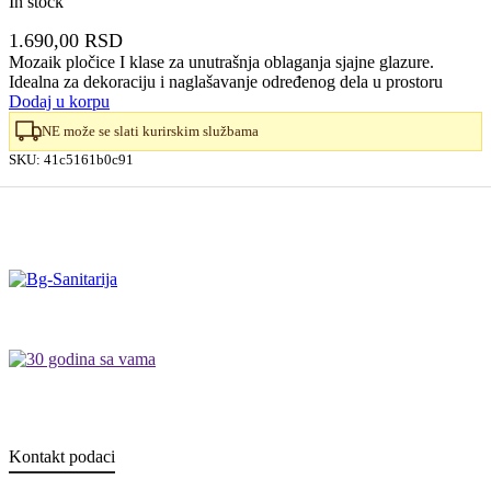
In stock
1.690,00
RSD
Mozaik pločice I klase za unutrašnja oblaganja sjajne glazure.
Idealna za dekoraciju i naglašavanje određenog dela u prostoru
Dodaj u korpu
NE može se slati kurirskim službama
SKU:
41c5161b0c91
Kontakt podaci