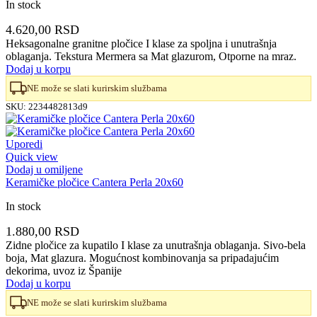
In stock
4.620,00
RSD
Heksagonalne granitne pločice I klase za spoljna i unutrašnja
oblaganja. Tekstura Mermera sa Mat glazurom, Otporne na mraz.
Dodaj u korpu
NE može se slati kurirskim službama
SKU:
2234482813d9
Uporedi
Quick view
Dodaj u omiljene
Keramičke pločice Cantera Perla 20x60
In stock
1.880,00
RSD
Zidne pločice za kupatilo I klase za unutrašnja oblaganja. Sivo-bela
boja, Mat glazura. Mogućnost kombinovanja sa pripadajućim
dekorima, uvoz iz Španije
Dodaj u korpu
NE može se slati kurirskim službama