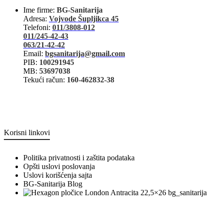
Ime firme:
BG-Sanitarija
Adresa:
Vojvode Šupljikca 45
Telefoni:
011/3808-012
011/245-42-43
063/21-42-42
Email:
bgsanitarija@gmail.com
PIB:
100291945
MB:
53697038
Tekući račun:
160-462832-38
Korisni linkovi
Politika privatnosti i zaštita podataka
Opšti uslovi poslovanja
Uslovi korišćenja sajta
BG-Sanitarija Blog
bg_sanitarija