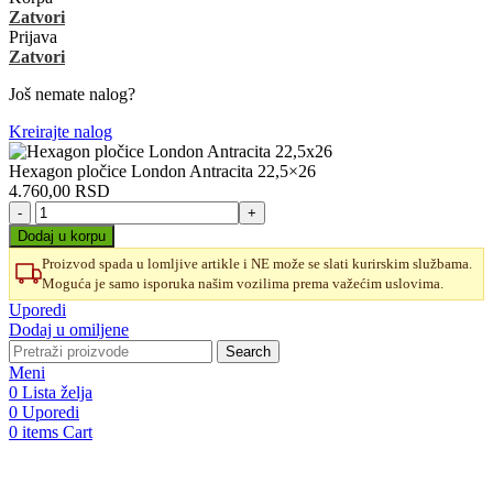
Zatvori
Prijava
Zatvori
Još nemate nalog?
Kreirajte nalog
Hexagon pločice London Antracita 22,5×26
4.760,00
RSD
Hexagon
pločice
Dodaj u korpu
London
Proizvod spada u lomljive artikle i NE može se slati kurirskim službama.
Antracita
Moguća je samo isporuka našim vozilima prema važećim uslovima.
22,5x26
količina
Uporedi
Dodaj u omiljene
Search
Meni
0
Lista želja
0
Uporedi
0
items
Cart