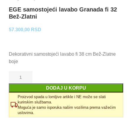
EGE samostojeći lavabo Granada fi 32
Bež-Zlatni
57.300,00
RSD
Dekorativni samostojeći lavabo fi 38 cm Bež-Zlatne
boje
DODAJ U KORPU
Proizvod spada u lomljive artikle i NE može se slati
kurirskim službama.
Moguća je samo isporuka našim vozilima prema važećim
uslovima.
Uporedi
Dodaj u omiljene