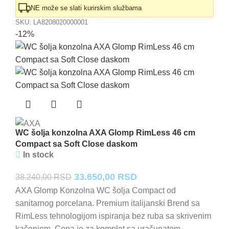
NE može se slati kurirskim službama
SKU:
LA8208020000001
-12%
WC šolja konzolna AXA Glomp RimLess 46 cm
Compact sa Soft Close daskom
In stock
Originalna
Trenutna
33.650,00
RSD
38.240,00
RSD
cena
cena
AXA Glomp Konzolna WC šolja Compact od
sanitarnog porcelana. Premium italijanski Brend sa
je
je:
RimLess tehnologijom ispiranja bez ruba sa skrivenim
bila:
33.650,00 RSD.
kačenjem. Cena je za komplet sa uračunatom