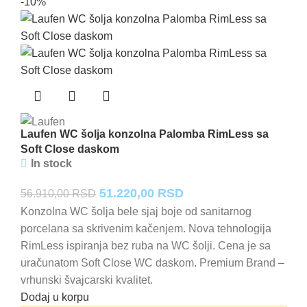
-10%
Laufen WC šolja konzolna Palomba RimLess sa
Soft Close daskom
In stock
Originalna
Trenutna
51.220,00
RSD
56.910,00
RSD
cena
cena
Konzolna WC šolja bele sjaj boje od sanitarnog
porcelana sa skrivenim kačenjem. Nova tehnologija
je
je:
RimLess ispiranja bez ruba na WC šolji. Cena je sa
bila:
51.220,00 RSD.
uračunatom Soft Close WC daskom. Premium Brand –
56.910,00 RSD.
vrhunski švajcarski kvalitet.
Dodaj u korpu