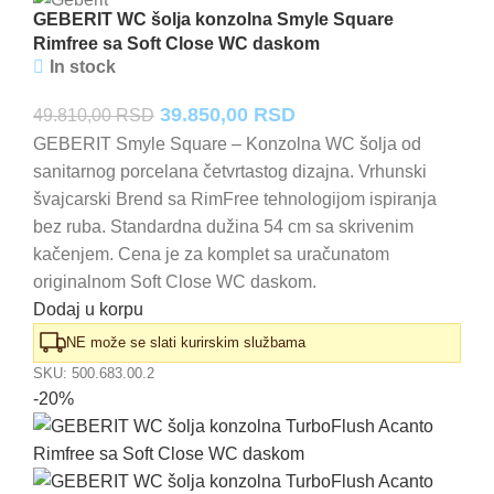
GEBERIT WC šolja konzolna Smyle Square
Rimfree sa Soft Close WC daskom
In stock
Originalna
Trenutna
39.850,00
RSD
49.810,00
RSD
cena
cena
GEBERIT Smyle Square – Konzolna WC šolja od
sanitarnog porcelana četvrtastog dizajna. Vrhunski
je
je:
švajcarski Brend sa RimFree tehnologijom ispiranja
bila:
39.850,00 RSD.
bez ruba. Standardna dužina 54 cm sa skrivenim
49.810,00 RSD.
kačenjem. Cena je za komplet sa uračunatom
originalnom Soft Close WC daskom.
Dodaj u korpu
NE može se slati kurirskim službama
SKU:
500.683.00.2
-20%