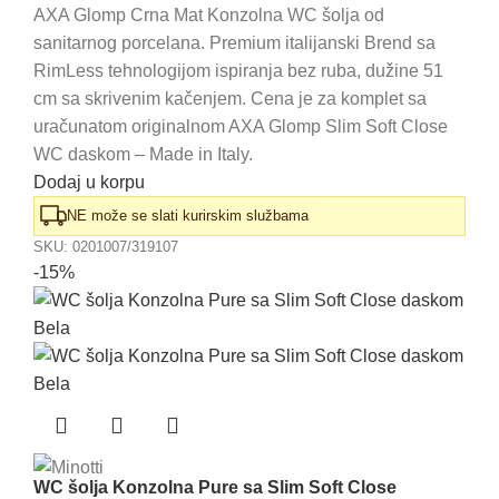
cena
cena
AXA Glomp Crna Mat Konzolna WC šolja od
sanitarnog porcelana. Premium italijanski Brend sa
je
je:
RimLess tehnologijom ispiranja bez ruba, dužine 51
bila:
57.300,00 RSD.
cm sa skrivenim kačenjem. Cena je za komplet sa
63.670,00 RSD.
uračunatom originalnom AXA Glomp Slim Soft Close
WC daskom – Made in Italy.
Dodaj u korpu
NE može se slati kurirskim službama
SKU:
0201007/319107
-15%
WC šolja Konzolna Pure sa Slim Soft Close