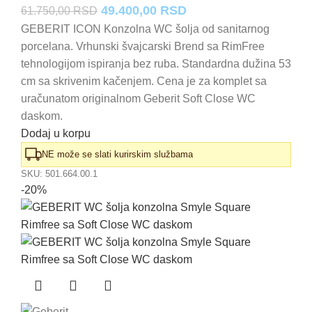
Originalna
Trenutna
49.400,00
RSD
61.750,00
RSD
cena
cena
GEBERIT ICON Konzolna WC šolja od sanitarnog
porcelana. Vrhunski švajcarski Brend sa RimFree
je
je:
tehnologijom ispiranja bez ruba. Standardna dužina 53
bila:
49.400,00 RSD.
cm sa skrivenim kačenjem. Cena je za komplet sa
61.750,00 RSD.
uračunatom originalnom Geberit Soft Close WC
daskom.
Dodaj u korpu
NE može se slati kurirskim službama
SKU:
501.664.00.1
-20%