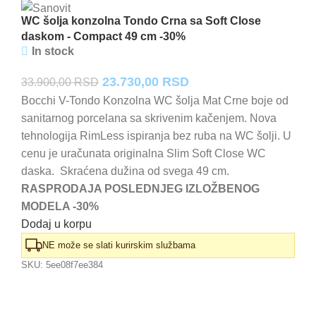
WC šolja konzolna Tondo Crna sa Soft Close
daskom - Compact 49 cm -30%
In stock
Originalna
Trenutna
23.730,00
RSD
33.900,00
RSD
cena
cena
Bocchi V-Tondo Konzolna WC šolja Mat Crne boje od
sanitarnog porcelana sa skrivenim kačenjem. Nova
je
je:
tehnologija RimLess ispiranja bez ruba na WC šolji. U
bila:
23.730,00 RSD.
cenu je uračunata originalna Slim Soft Close WC
33.900,00 RSD.
daska. Skraćena dužina od svega 49 cm.
RASPRODAJA POSLEDNJEG IZLOŽBENOG
MODELA -30%
Dodaj u korpu
NE može se slati kurirskim službama
SKU:
5ee08f7ee384