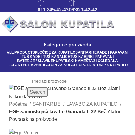
011 245-42-43
063/21-42-42
Kategorije proizvoda
ALL
PRODUCTS
PLOČICE ZA KUPATILO
SANITARIJE
KADE I PARAVANI
TUŠ KADE I TUŠ KANALICE
TUŠ KABINE I PARAVANI
BATERIJE / SLAVINE
KUPATILSKI NAMEŠTAJ I OGLEDALA
GALANTERIJA
VENTILATORI ZA KUPATILO
RADIJATORI ZA KUPATILO
Search
Klikni da uvećaš
Početna
SANITARIJE
LAVABO ZA KUPATILO
EGE samostojeći lavabo Granada fi 32 Bež-Zlatni
Povratak na proizvode