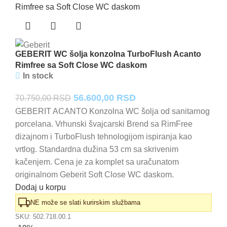
GEBERIT WC šolja konzolna TurboFlush Acanto
Rimfree sa Soft Close WC daskom
In stock
Originalna
Trenutna
56.600,00
RSD
70.750,00
RSD
cena
cena
GEBERIT ACANTO Konzolna WC šolja od sanitarnog
porcelana. Vrhunski švajcarski Brend sa RimFree
je
je:
dizajnom i TurboFlush tehnologijom ispiranja kao
bila:
56.600,00 RSD.
vrtlog. Standardna dužina 53 cm sa skrivenim
70.750,00 RSD.
kačenjem. Cena je za komplet sa uračunatom
originalnom Geberit Soft Close WC daskom.
Dodaj u korpu
NE može se slati kurirskim službama
SKU:
502.718.00.1