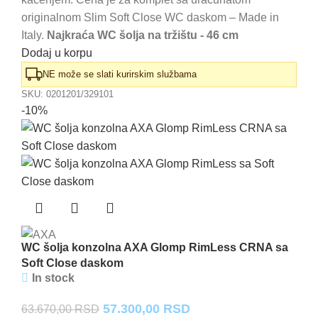
38.240,00 RSD.
originalnom Slim Soft Close WC daskom – Made in
Italy.
Najkraća WC šolja na tržištu - 46 cm
Dodaj u korpu
NE može se slati kurirskim službama
SKU:
0201201/329101
-10%
WC šolja konzolna AXA Glomp RimLess CRNA sa
Soft Close daskom
In stock
Originalna
Trenutna
57.300,00
RSD
63.670,00
RSD