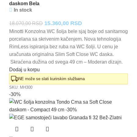
daskom Bela
In stock
Originalna
Trenutna
15.360,00
RSD
18.070,00
RSD
cena
cena
Minotti Konzolna WC šolja bele sjaj boje od sanitarnog
porcelana sa skrivenim kačenjem. Nova tehnologija
je
je:
RimLess ispiranja bez ruba na WC šolji. U cenu je
bila:
15.360,00 RSD.
uračunata originalna Slim Soft Close WC daska.
18.070,00 RSD.
Skraćena dužina od svega 49 cm – Moderan dizajn.
Dodaj u korpu
NE može se slati kurirskim službama
SKU:
MH300
-30%