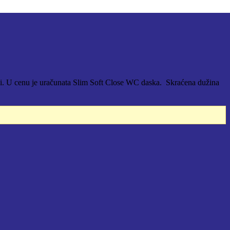
i. U cenu je uračunata Slim Soft Close WC daska. Skraćena dužina