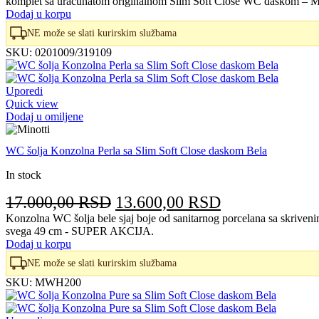
komplet sa uračunatom originalnom Slim Soft Close WC daskom – Ma
je
je:
Dodaj u korpu
bila:
57.300,00 RS
NE može se slati kurirskim službama
63.670,00 RSD.
SKU:
0201009/319109
Uporedi
Quick view
Dodaj u omiljene
WC šolja Konzolna Perla sa Slim Soft Close daskom Bela
In stock
Originalna
Trenutna
17.000,00
RSD
13.600,00
RSD
cena
cena
Konzolna WC šolja bele sjaj boje od sanitarnog porcelana sa skrive
svega 49 cm - SUPER AKCIJA.
je
je:
Dodaj u korpu
bila:
13.600,00 RS
NE može se slati kurirskim službama
17.000,00 RSD.
SKU:
MWH200