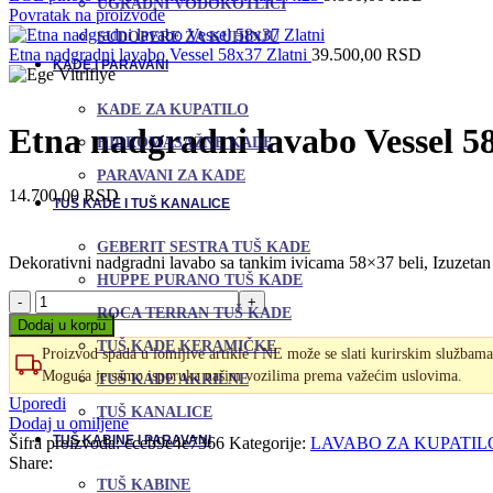
UGRADNI VODOKOTLIĆI
Povratak na proizvode
SUDOPERE ZA KUHINJU
Etna nadgradni lavabo Vessel 58x37 Zlatni
39.500,00
RSD
KADE I PARAVANI
KADE ZA KUPATILO
Etna nadgradni lavabo Vessel 5
HIDROMASAŽNE KADE
PARAVANI ZA KADE
14.700,00
RSD
TUŠ KADE I TUŠ KANALICE
GEBERIT SESTRA TUŠ KADE
Dekorativni nadgradni lavabo sa tankim ivicama 58×37 beli, Izuzetan
HUPPE PURANO TUŠ KADE
Etna
ROCA TERRAN TUŠ KADE
nadgradni
Dodaj u korpu
lavabo
TUŠ KADE KERAMIČKE
Proizvod spada u lomljive artikle i NE može se slati kurirskim službama
Vessel
Moguća je samo isporuka našim vozilima prema važećim uslovima.
58x37
TUŠ KADE AKRILNE
količina
Uporedi
TUŠ KANALICE
Dodaj u omiljene
TUŠ KABINE I PARAVANI
Šifra proizvoda:
cceb9e4e7366
Kategorije:
LAVABO ZA KUPATIL
Share:
TUŠ KABINE