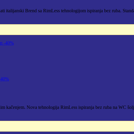
i italijanski Brend sa RimLess tehnologijom ispiranja bez ruba. Stan
D.
 -40%
nim kačenjem. Nova tehnologija RimLess ispiranja bez ruba na WC šolj
D.