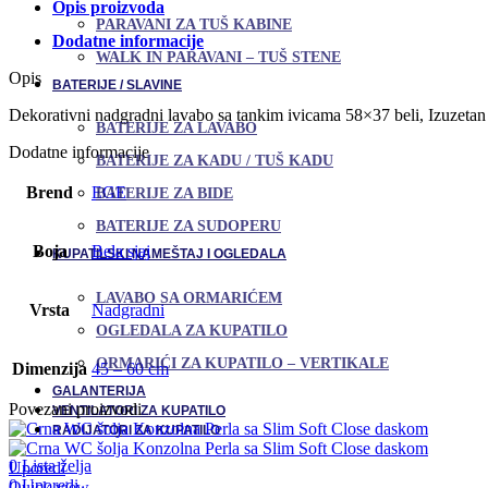
Opis proizvoda
PARAVANI ZA TUŠ KABINE
Dodatne informacije
WALK IN PARAVANI – TUŠ STENE
Opis
BATERIJE / SLAVINE
Dekorativni nadgradni lavabo sa tankim ivicama 58×37 beli, Izuzetan
BATERIJE ZA LAVABO
Dodatne informacije
BATERIJE ZA KADU / TUŠ KADU
Brend
EGE
BATERIJE ZA BIDE
BATERIJE ZA SUDOPERU
Boja
Bela sjaj
KUPATILSKI NAMEŠTAJ I OGLEDALA
LAVABO SA ORMARIĆEM
Vrsta
Nadgradni
OGLEDALA ZA KUPATILO
ORMARIĆI ZA KUPATILO – VERTIKALE
Dimenzija
45 – 60 cm
GALANTERIJA
Povezani proizvodi
VENTILATORI ZA KUPATILO
RADIJATORI ZA KUPATILO
0
Lista želja
Uporedi
0
Uporedi
Quick view