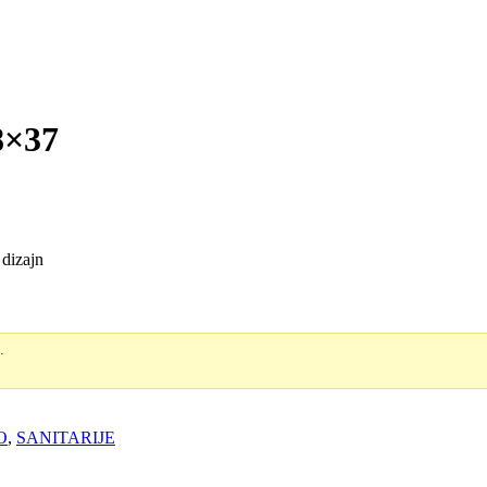
8×37
 dizajn
.
O
,
SANITARIJE