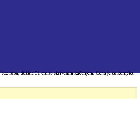
bez ruba, dužine 51 cm sa skrivenim kačenjem. Cena je za komplet