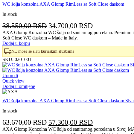
WC šolja konzolna AXA Glomp RimLess sa Soft Close daskom
In stock
Originalna
Trenutna
38.550,00
RSD
34.700,00
RSD
cena
cena
AXA Glomp Konzolna WC šolja od sanitarnog porcelana. Premium ital
Soft Close WC daskom – Made in Italy.
je
je:
Dodaj u korpu
bila:
34.700,00 RS
NE može se slati kurirskim službama
38.550,00 RSD.
SKU:
0201001
Uporedi
Quick view
Dodaj u omiljene
WC šolja konzolna AXA Glomp RimLess sa Soft Close daskom Si
In stock
Originalna
Trenutna
63.670,00
RSD
57.300,00
RSD
cena
cena
AXA Glomp Konzolna WC šolja od sanitarnog porcelana u Sivoj MAT z