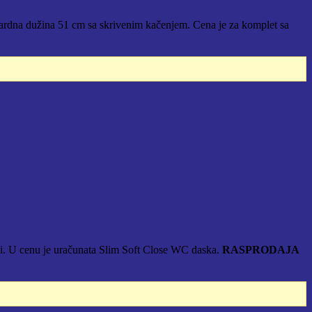
dardna dužina 51 cm sa skrivenim kačenjem. Cena je za komplet sa
i. U cenu je uračunata Slim Soft Close WC daska.
RASPRODAJA