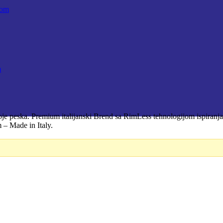
m
peska. Premium italijanski Brend sa RimLess tehnologijom ispiranja 
– Made in Italy.
D.