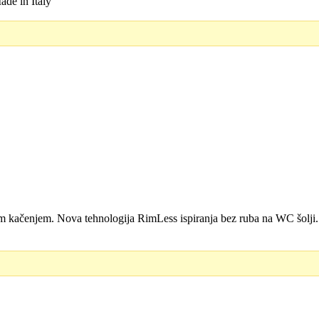
de in Italy
D.
nim kačenjem. Nova tehnologija RimLess ispiranja bez ruba na WC šolj
D.