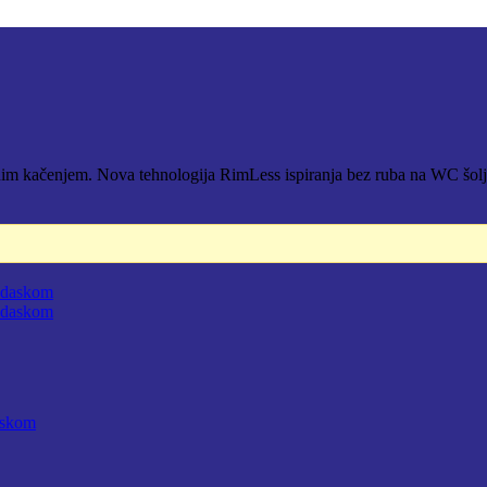
nim kačenjem. Nova tehnologija RimLess ispiranja bez ruba na WC šolj
D.
askom