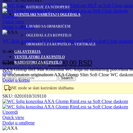
SKU:
3c7e03fb1943
BATERIJE ZA SUDOPERU
KUPATILSKI NAMEŠTAJ I OGLEDALA
Uporedi
Quick view
LAVABO SA ORMARIĆEM
Dodaj u omiljene
OGLEDALA ZA KUPATILO
WC šolja konzolna AXA Glomp RimLess BEŽ sa Soft Close dasko
ORMARIĆI ZA KUPATILO – VERTIKALE
In stock
GALANTERIJA
VENTILATORI ZA KUPATILO
Originalna
Trenutna
63.670,00
RSD
57.300,00
RSD
RADIJATORI ZA KUPATILO
cena
cena
AXA Glomp Bež Mat Konzolna WC šolja od sanitarnog porcelana boje 
Meni
sa uračunatom originalnom AXA Glomp Slim Soft Close WC daskom 
je
je:
Search
Dodaj u korpu
bila:
57.300,00 RS
NE može se slati kurirskim službama
63.670,00 RSD.
SKU:
0201010/319110
Uporedi
Quick view
Dodaj u omiljene