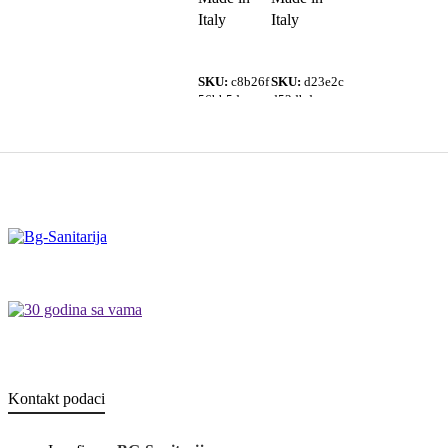
Italy
Italy
SKU:
c8b26f
SKU:
d23e2c
56bb5d
d52dbd
Kontakt podaci