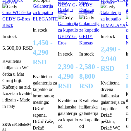
Dodaj u
Dodaj u
view
view
Dodaj u
Do
Galanterija
omiljene
omiljene
Dodaj u
Dodaj u
omiljene
om
Crna WC četka
za kupatilo
Galanterija
omiljene
omiljene
GEDY G-Eros
ELEGANTE
za kupatilo
Galanterija
Galanterija
Ga
Black
HIMALAYA
In stock
za kupatilo
za kupatilo
za
In stock
GEDY G-
GEDY
In stock
I
1,450 -
Eros
Kansas
Ne
5.500,00
RSD
2,490 -
4,290
In stock
In stock
In
2,940
RSD
Kvalitetna
2,390 -
2,580 -
1
RSD
italijanska WC
četka u Mat
4,290
8,800
3
Kvalitetna
Crnoj boji.
galanterija za
Kvalitetna
RSD
RSD
R
Kačenje na zid.
kupatilo od
drvena
Izuzetan kvalitet
Kv
hromiranog
italijanska
i dizajn - Made
Kvalitetna
Kvalitetna
ita
mesinga:
galanterija za
in Italy
italijanska
italijanska
gal
Držač
kupatilo:
galanterija
galanterija
za
sapuna,
Držač
za kupatilo
za kupatilo
Dr
Držač čaše,
peškira,
SKU:
c91bfbde04
od
od
sa
Držač
Držač WC
d4