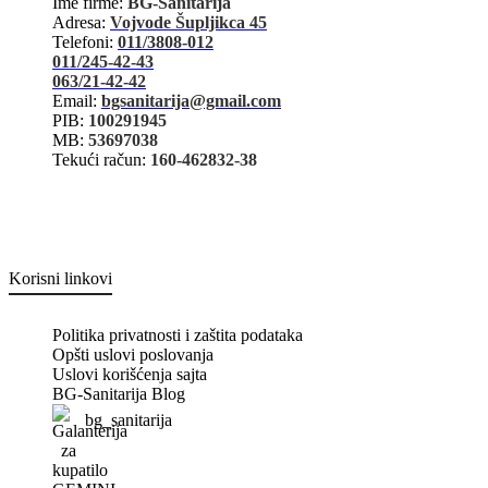
Ime firme:
BG-Sanitarija
Adresa:
Vojvode Šupljikca 45
Telefoni:
011/3808-012
011/245-42-43
063/21-42-42
Email:
bgsanitarija@gmail.com
PIB:
100291945
MB:
53697038
Tekući račun:
160-462832-38
Korisni linkovi
Politika privatnosti i zaštita podataka
Opšti uslovi poslovanja
Uslovi korišćenja sajta
BG-Sanitarija Blog
bg_sanitarija