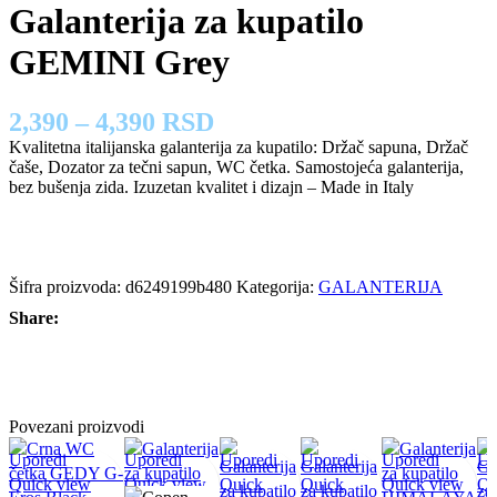
Galanterija za kupatilo
GEMINI Grey
2,390 – 4,390 RSD
Kvalitetna italijanska galanterija za kupatilo: Držač sapuna, Držač
čaše, Dozator za tečni sapun, WC četka. Samostojeća galanterija,
bez bušenja zida. Izuzetan kvalitet i dizajn – Made in Italy
Uporedi
Dodaj u omiljene
Šifra proizvoda:
d6249199b480
Kategorija:
GALANTERIJA
Share:
Povezani proizvodi
Uporedi
Uporedi
Uporedi
Uporedi
Uporedi
Up
Quick view
Quick view
Quick
Quick
Quick view
Qu