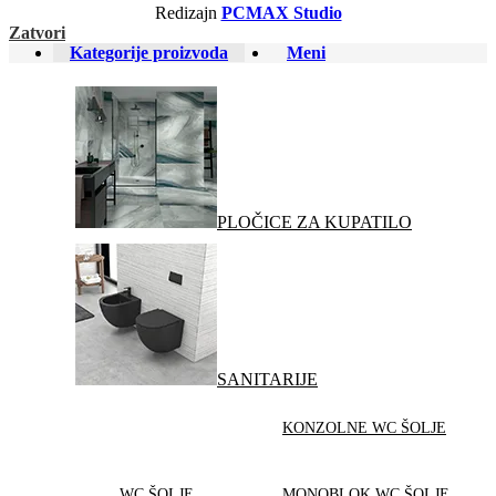
Redizajn
PCMAX Studio
Zatvori
Kategorije proizvoda
Meni
PLOČICE ZA KUPATILO
SANITARIJE
KONZOLNE WC ŠOLJE
WC ŠOLJE
MONOBLOK WC ŠOLJE