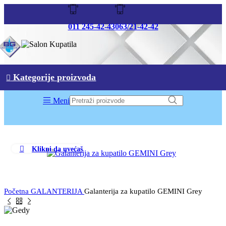
011 245-42-43
063/21-42-42
Kategorije proizvoda
Meni
Klikni da uvećaš
Početna
GALANTERIJA
Galanterija za kupatilo GEMINI Grey