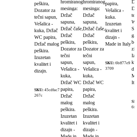
hromiranog
hromiranog
Dr
peškira,
papira,
mesinga:
mesinga:
Do
Dozator za
Vešalica -
Držač
Držač
te
tečni sapun,
kuka.
sapuna,
sapuna,
WC
Vešalica -
Izuzetan
Držač čaše,
Držač čaše,
Sa
kuka, Držač
kvalitet i
Držač
Držač
gal
WC papira,
dizajn -
peškira,
peškira,
be
Držač malog
Made in Italy
Dozator za
Dozator za
zid
peškira.
tečni
tečni
Iz
Izuzetan
sapun,
sapun,
kva
SKU:
6bff77e9
kvalitet i
3709
Vešalica -
Vešalica -
diz
dizajn.
kuka,
kuka,
Ma
Držač WC
Držač WC
Ita
papira,
papira,
SKU:
45cdfac7
267c
Držač
Držač
SK
malog
malog
6f
peškira.
peškira.
Izuzetan
Izuzetan
kvalitet i
kvalitet i
dizajn -
dizajn -
Made in
Made in