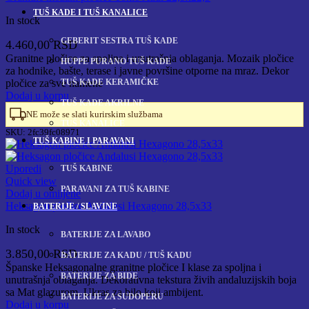
TUŠ KADE I TUŠ KANALICE
In stock
GEBERIT SESTRA TUŠ KADE
4.460,00
RSD
Granitne pločice za spoljna i unutrašnja oblaganja. Mozaik pločice
HUPPE PURANO TUŠ KADE
za hodnike, bašte, terase i javne površine otporne na mraz. Dekor
TUŠ KADE KERAMIČKE
pločice za sve namene
Dodaj u korpu
TUŠ KADE AKRILNE
NE može se slati kurirskim službama
TUŠ KANALICE
SKU:
2fc39fc08971
TUŠ KABINE I PARAVANI
Uporedi
TUŠ KABINE
Quick view
PARAVANI ZA TUŠ KABINE
Dodaj u omiljene
Heksagon pločice Andalusi Hexagono 28,5x33
BATERIJE / SLAVINE
In stock
BATERIJE ZA LAVABO
3.850,00
RSD
BATERIJE ZA KADU / TUŠ KADU
Španske Heksagonalne granitne pločice I klase za spoljna i
BATERIJE ZA BIDE
unutrašnja oblaganja. Dekorativna tekstura živih andaluzijskih boja
sa Mat glazurom. Ukras za bilo koji ambijent.
BATERIJE ZA SUDOPERU
Dodaj u korpu