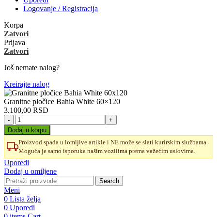
Logovanje / Registracija
Korpa
Zatvori
Prijava
Zatvori
Još nemate nalog?
Kreirajte nalog
Granitne pločice Bahia White 60×120
3.100,00
RSD
Granitne
pločice
Dodaj u korpu
Bahia
Proizvod spada u lomljive artikle i NE može se slati kurirskim službama.
White
Moguća je samo isporuka našim vozilima prema važećim uslovima.
60x120
količina
Uporedi
Dodaj u omiljene
Search
Meni
0
Lista želja
0
Uporedi
0
items
Cart