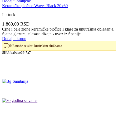
Dodaj u omiljene
Keramičke pločice Waves Black 20x60
In stock
1.860,00
RSD
Crne i bele zidne keramičke pločice I klase za unutrašnja oblaganja.
Sjajna glazura, talasasti dizajn - uvoz iz Španije.
Dodaj u korpu
NE može se slati kurirskim službama
SKU:
ba9dee6f47a7