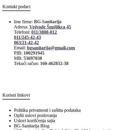
Kontakt podaci
Ime firme:
BG-Sanitarija
Adresa:
Vojvode Šupljikca 45
Telefoni:
011/3808-012
011/245-42-43
063/21-42-42
Email:
bgsanitarija@gmail.com
PIB:
100291945
MB:
53697038
Tekući račun:
160-462832-38
Korisni linkovi
Politika privatnosti i zaštita podataka
Opšti uslovi poslovanja
Uslovi korišćenja sajta
BG-Sanitarija Blog