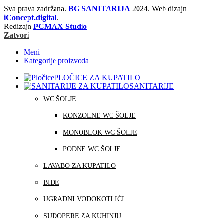
Sva prava zadržana.
BG SANITARIJA
2024. Web dizajn
iConcept.digital
.
Redizajn
PCMAX Studio
Zatvori
Meni
Kategorije proizvoda
PLOČICE ZA KUPATILO
SANITARIJE
WC ŠOLJE
KONZOLNE WC ŠOLJE
MONOBLOK WC ŠOLJE
PODNE WC ŠOLJE
LAVABO ZA KUPATILO
BIDE
UGRADNI VODOKOTLIĆI
SUDOPERE ZA KUHINJU