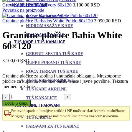
Granitne pločice Bahia Ivory 60x120
3.100,00
RSD
KADE I PARAVANI
Povratak na proizvode
KADE ZA KUPATILO
Granitne pločice Barbados White Pulido 60x120
3.990,00
RSD
HIDROMASAŽNE KADE
Granitne pločice Bahia White
PARAVANI ZA KADE
TUŠ KADE I TUŠ KANALICE
60×120
GEBERIT SESTRA TUŠ KADE
3.100,00
RSD
HUPPE PURANO TUŠ KADE
ROCA TERRAN TUŠ KADE
Granitne pločice za spoljna i unutrašnja oblaganja. Mrazotporne
TUŠ KADE KERAMIČKE
pločice za kupatila, hodnike, bašte, terase i javne površine. Tekstura
mermera u 3 boje
TUŠ KADE AKRILNE
Granitne
TUŠ KANALICE
pločice
Dodaj u korpu
TUŠ KABINE I PARAVANI
Bahia
Proizvod spada u lomljive artikle i NE može se slati kurirskim službama.
White
Moguća je samo isporuka našim vozilima prema važećim uslovima.
60x120
TUŠ KABINE
količina
Uporedi
PARAVANI ZA TUŠ KABINE
Dodaj u omiljene