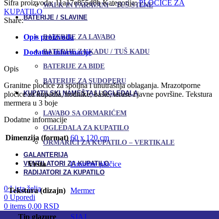
Šifra proizvoda:
11a17e855d8b
Kategorija:
PLOČICE ZA
WALK IN PARAVANI – TUŠ STENE
KUPATILO
BATERIJE / SLAVINE
Share:
Opis proizvoda
BATERIJE ZA LAVABO
BATERIJE ZA KADU / TUŠ KADU
Dodatne informacije
BATERIJE ZA BIDE
Opis
BATERIJE ZA SUDOPERU
Granitne pločice za spoljna i unutrašnja oblaganja. Mrazotporne
KUPATILSKI NAMEŠTAJ I OGLEDALA
pločice za kupatila, hodnike, bašte, terase i javne površine. Tekstura
mermera u 3 boje
LAVABO SA ORMARIĆEM
Dodatne informacije
OGLEDALA ZA KUPATILO
Dimenzija (format)
60 x 120 cm
ORMARIĆI ZA KUPATILO – VERTIKALE
GALANTERIJA
VENTILATORI ZA KUPATILO
Vrsta
Granitne pločice
RADIJATORI ZA KUPATILO
0
Lista želja
Tekstura (dizajn)
Mermer
0
Uporedi
0
items
0,00
RSD
Tip glazure
SJAJ