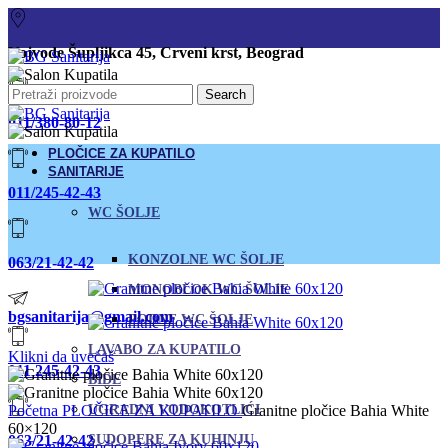
Vojvode Šupljikca 45, Crveni krst, Beograd
Search
011/380-80-12
PLOČICE ZA KUPATILO
SANITARIJE
011/245-42-43
WC ŠOLJE
KONZOLNE WC ŠOLJE
063/21-42-42
MONOBLOK WC ŠOLJE
bgsanitarija@gmail.com
PODNE WC ŠOLJE
LAVABO ZA KUPATILO
Klikni da uvećaš
011 245-42-43
BIDE
Početna
PLOČICE ZA KUPATILO
UGRADNI VODOKOTLIĆI
Granitne pločice Bahia White
60×120
063/21-42-42
SUDOPERE ZA KUHINJU