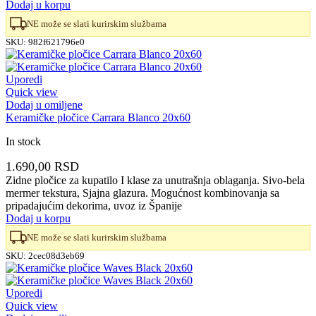
Dodaj u korpu
NE može se slati kurirskim službama
SKU:
982f621796e0
Uporedi
Quick view
Dodaj u omiljene
Keramičke pločice Carrara Blanco 20x60
In stock
1.690,00
RSD
Zidne pločice za kupatilo I klase za unutrašnja oblaganja. Sivo-bela
mermer tekstura, Sjajna glazura. Mogućnost kombinovanja sa
pripadajućim dekorima, uvoz iz Španije
Dodaj u korpu
NE može se slati kurirskim službama
SKU:
2cec08d3eb69
Uporedi
Quick view