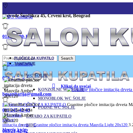
Vojvode Šupljikca 45, Crveni krst, Beograd
011/380-80-12
011/245-42-43
PLOČICE ZA KUPATILO
Search
SANITARIJE
WC ŠOLJE
063/21-42-42
Klikni da uvećaš
KONZOLNE WC ŠOLJE
bgsanitarija@gmail.com
MONOBLOK WC ŠOLJE
Početna
PLOČICE ZA KUPATILO
Granitne pločice imitacija drveta
PODNE WC ŠOLJE
011 245-42-43
LAVABO ZA KUPATILO
Granitne pločice imitacija drveta Mauvila Light 20x120
3.
BIDE
063/21-42-42