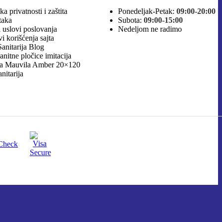
ika privatnosti i zaštita
Ponedeljak-Petak:
09:00-20:00
taka
Subota:
09:00-15:00
 uslovi poslovanja
Nedeljom ne radimo
i korišćenja sajta
anitarija Blog
nitarija