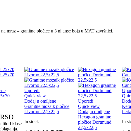
na mraz – granitne pločice u 3 nijanse boja u MAT završnici.
ene
Uporedi
Upor
25x70
Quick view
Quic
Dodaj u omiljene
Uporedi
Doda
Granitne mozaik pločice
Quick view
Kera
Livorno 22,5x22,5
Dodaj u omiljene
Perl
RSD
Hexagon granitne
In stock
In s
pločice Dortmund
atilo I klase
22,5x22,5
oblaganja.