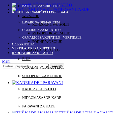
PLOČICE ZA KUPATILO
BATERIJE ZA SUDOPERU
SANITARIJE
KUPATILSKI NAMEŠTAJ I OGLEDALA
WC ŠOLJE
LAVABO SA ORMARIĆEM
KONZOLNE WC ŠOLJE
OGLEDALA ZA KUPATILO
MONOBLOK WC ŠOLJE
ORMARIĆI ZA KUPATILO – VERTIKALE
PODNE WC ŠOLJE
GALANTERIJA
VENTILATORI ZA KUPATILO
LAVABO ZA KUPATILO
RADIJATORI ZA KUPATILO
BIDE
Meni
Search
UGRADNI VODOKOTLIĆI
SUDOPERE ZA KUHINJU
KADE I PARAVANI
KADE ZA KUPATILO
HIDROMASAŽNE KADE
PARAVANI ZA KADE
TUŠ KADE I TUŠ KANALIC