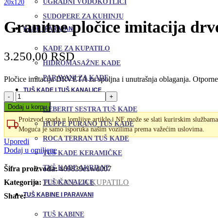
UGRADNI VODOKOTLIĆI
SUDOPERE ZA KUHINJU
Granitne pločice imitacija d
KADE I PARAVANI
KADE ZA KUPATILO
3.250,00
RSD
HIDROMASAŽNE KADE
PARAVANI ZA KADE
Pločice imitacija DRVETA za spoljna i unutrašnja oblaganja. Otporne 
TUŠ KADE I TUŠ KANALICE
Granitne
pločice
Dodaj u korpu
GEBERIT SESTRA TUŠ KADE
imitacija
Proizvod spada u lomljive artikle i NE može se slati kurirskim službama
drveta
HUPPE PURANO TUŠ KADE
Moguća je samo isporuka našim vozilima prema važećim uslovima.
Mauvila
ROCA TERRAN TUŠ KADE
Amber
Uporedi
20x120
Dodaj u omiljene
TUŠ KADE KERAMIČKE
količina
TUŠ KADE AKRILNE
Šifra proizvoda:
469839e1wd007
Kategorija:
PLOČICE ZA KUPATILO
TUŠ KANALICE
TUŠ KABINE I PARAVANI
Share:
TUŠ KABINE