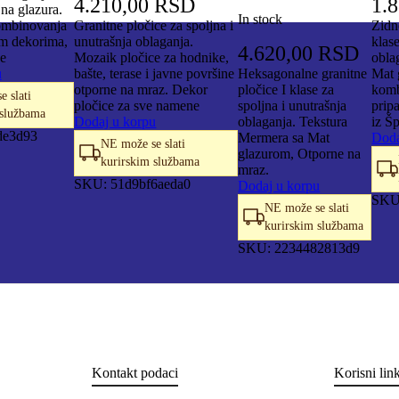
4.210,00
RSD
1.
jna glazura.
In stock
mbinovanja
Granitne pločice za spoljna i
Zidn
im dekorima,
unutrašnja oblaganja.
klas
4.620,00
RSD
je
Mozaik pločice za hodnike,
obla
u
bašte, terase i javne površine
Heksagonalne granitne
Mat 
otporne na mraz. Dekor
pločice I klase za
komb
 slati
pločice za sve namene
spoljna i unutrašnja
prip
 službama
Dodaj u korpu
oblaganja. Tekstura
iz Š
de3d93
Mermera sa Mat
Doda
NE može se slati
glazurom, Otporne na
kurirskim službama
mraz.
SKU:
51d9bf6aeda0
Dodaj u korpu
SK
NE može se slati
kurirskim službama
SKU:
2234482813d9
Kontakt podaci
Korisni lin