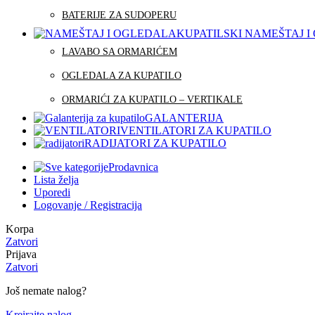
BATERIJE ZA SUDOPERU
KUPATILSKI NAMEŠTAJ 
LAVABO SA ORMARIĆEM
OGLEDALA ZA KUPATILO
ORMARIĆI ZA KUPATILO – VERTIKALE
GALANTERIJA
VENTILATORI ZA KUPATILO
RADIJATORI ZA KUPATILO
Prodavnica
Lista želja
Uporedi
Logovanje / Registracija
Korpa
Zatvori
Prijava
Zatvori
Još nemate nalog?
Kreirajte nalog