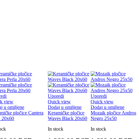
edi
Uporedi
Uporedi
k view
Quick view
Quick view
j u omiljene
Dodaj u omiljene
Dodaj u omiljene
mičke pločice Cantera
Keramičke pločice
Mozaik pločice Andros
a 20x60
Waves Black 20x60
Negro 25x50
tock
In stock
In stock