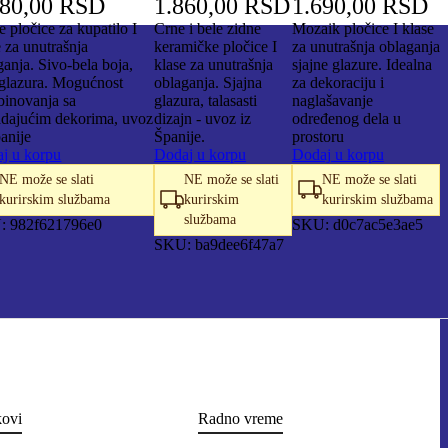
880,00
RSD
1.860,00
RSD
1.690,00
RSD
e pločice za kupatilo I
Crne i bele zidne
Mozaik pločice I klase
e za unutrašnja
keramičke pločice I
za unutrašnja oblaganja
ganja. Sivo-bela boja,
klase za unutrašnja
sjajne glazure. Idealna
glazura. Mogućnost
oblaganja. Sjajna
za dekoraciju i
inovanja sa
glazura, talasasti
naglašavanje
adajućim dekorima, uvoz
dizajn - uvoz iz
određenog dela u
panije
Španije.
prostoru
j u korpu
Dodaj u korpu
Dodaj u korpu
NE može se slati
NE može se slati
NE može se slati
kurirskim službama
kurirskim
kurirskim službama
službama
U:
982f621796e0
SKU:
d0c7ac5e3ae5
SKU:
ba9dee6f47a7
kovi
Radno vreme