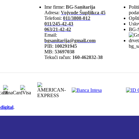
Ime firme:
BG-Sanitarija
Polit
Adresa:
Vojvode Šupljikca 45
poda
Telefoni:
011/3808-012
Opšti
011/245-42-43
Uslov
063/21-42-42
BG-S
Email:
bgsanitarija@gmail.com
PIB:
100291945
bg_sa
MB:
53697038
Tekući račun:
160-462832-38
digital
.