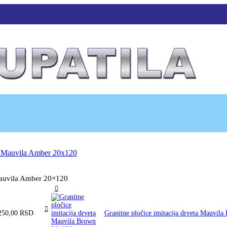
 Mauvila Amber 20×120
250,00
RSD
Granitne pločice imitacija drveta Mauvi