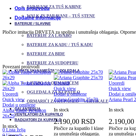
PARAVANI ZA TUŠ KABINE
Opis proizvoda
WALK IN PARAVANI – TUŠ STENE
Dodatne informacije
BATERIJE / SLAVINE
Pločice imitacija DRVETA za spoljna i unutrašnja oblaganja. Otporne 
BATERIJE ZA LAVABO
BATERIJE ZA KADU / TUŠ KADU
BATERIJE ZA BIDE
BATERIJE ZA SUDOPERU
Povezani proizvodi
KUPATILSKI NAMEŠTAJ I OGLEDALA
Uporedi
Uporedi
LAVABO SA ORMARIĆEM
Quick view
Quick view
OGLEDALA ZA KUPATILO
Uporedi
Dodaj u omiljene
Dodaj u omilj
Quick view
Ariana Graphite 25x70
Ariana Pearl 
ORMARIĆI ZA KUPATILO – VERTIKALE
Dodaj u omiljene
GALANTERIJA
In stock
In stock
Alpha Taupe Hexagon
VENTILATORI ZA KUPATILO
26x29
2.190,00
RSD
2.190,00
RADIJATORI ZA KUPATILO
In stock
Pločice za kupatilo I klase
Pločice za kup
0
Lista želja
za unutrašnja oblaganja.
za unutrašnja 
0
Uporedi