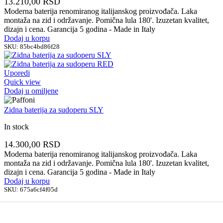
13.210,00
RSD
Moderna baterija renomiranog italijanskog proizvođača. Laka
montaža na zid i održavanje. Pomična lula 180'. Izuzetan kvalitet,
dizajn i cena. Garancija 5 godina - Made in Italy
Dodaj u korpu
SKU:
85bc4bd86f28
Uporedi
Quick view
Dodaj u omiljene
Zidna baterija za sudoperu SLY
In stock
14.300,00
RSD
Moderna baterija renomiranog italijanskog proizvođača. Laka
montaža na zid i održavanje. Pomična lula 180'. Izuzetan kvalitet,
dizajn i cena. Garancija 5 godina - Made in Italy
Dodaj u korpu
SKU:
675a6cf4f05d