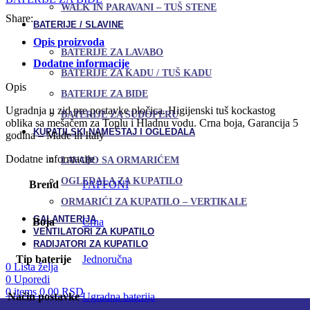
WALK IN PARAVANI – TUŠ STENE
Share:
BATERIJE / SLAVINE
Opis proizvoda
BATERIJE ZA LAVABO
Dodatne informacije
BATERIJE ZA KADU / TUŠ KADU
Opis
BATERIJE ZA BIDE
Ugradnja u zid pre postavke pločica. Higijenski tuš kockastog
BATERIJE ZA SUDOPERU
oblika sa mešačem za Toplu i Hladnu vodu. Crna boja, Garancija 5
KUPATILSKI NAMEŠTAJ I OGLEDALA
godina – Made in Italy
Dodatne informacije
LAVABO SA ORMARIĆEM
OGLEDALA ZA KUPATILO
Brend
PAFFONI
ORMARIĆI ZA KUPATILO – VERTIKALE
GALANTERIJA
Boja
Crna
VENTILATORI ZA KUPATILO
RADIJATORI ZA KUPATILO
Tip baterije
Jednoručna
0
Lista želja
0
Uporedi
0
items
0,00
RSD
Način postavke
Ugradna baterija