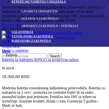
KUPATILSKI NAMEŠTAJ I OGLEDALA
Moderna baterija renomiranog italijanskog proizvođača. Baterija za
sudoperu sa 2 cevi - postavka na centralni bojler ili na nisko
LAVABO SA ORMARIĆEM
montažni bojler pod pritiskom. Pomična lula 180'. Izuzetan kvalitet,
OGLEDALA ZA KUPATILO
dizajn i cena. Garancija 5 godina - Made in Italy
Dodaj u korpu
ORMARIĆI ZA KUPATILO – VERTIKALE
SKU:
36e1316e0bda
GALANTERIJA
VENTILATORI ZA KUPATILO
RADIJATORI ZA KUPATILO
Uporedi
Quick view
Dodaj u omiljene
Meni
Search
Baterija za sudoperu RINGO sa izvlačećim tušem
In stock
18.300,00
RSD
Moderna baterija renomiranog italijanskog proizvođača. Baterija za
sudoperu sa 2 cevi - postavka na centralni bojler ili na nisko
montažni bojler pod pritiskom. Pomična lula 180' sa tušem na
izvlačenje. Izuzetan kvalitet, dizajn i cena. Garancija 5 godina -
Made in Italy