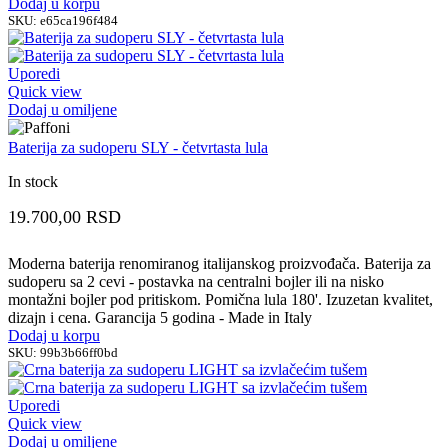
Dodaj u korpu
SKU:
e65ca196f484
Uporedi
Quick view
Dodaj u omiljene
Baterija za sudoperu SLY - četvrtasta lula
In stock
19.700,00
RSD
Moderna baterija renomiranog italijanskog proizvođača. Baterija za
sudoperu sa 2 cevi - postavka na centralni bojler ili na nisko
montažni bojler pod pritiskom. Pomična lula 180'. Izuzetan kvalitet,
dizajn i cena. Garancija 5 godina - Made in Italy
Dodaj u korpu
SKU:
99b3b66ff0bd
Uporedi
Quick view
Dodaj u omiljene