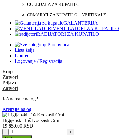
OGLEDALA ZA KUPATILO
ORMARIĆI ZA KUPATILO – VERTIKALE
GALANTERIJA
VENTILATORI ZA KUPATILO
RADIJATORI ZA KUPATILO
Prodavnica
Lista želja
Uporedi
Logovanje / Registracija
Korpa
Zatvori
Prijava
Zatvori
Još nemate nalog?
Kreirajte nalog
Higijenski Tuš Kockasti Crni
19.850,00
RSD
Higijenski
Tuš