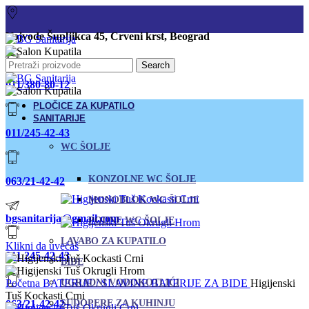
Vojvode Šupljikca 45, Crveni krst, Beograd
Search
011/380-80-12
PLOČICE ZA KUPATILO
SANITARIJE
011/245-42-43
WC ŠOLJE
KONZOLNE WC ŠOLJE
063/21-42-42
MONOBLOK WC ŠOLJE
bgsanitarija@gmail.com
PODNE WC ŠOLJE
LAVABO ZA KUPATILO
Klikni da uvećaš
011 245-42-43
BIDE
Početna
BATERIJE / SLAVINE
UGRADNI VODOKOTLIĆI
BATERIJE ZA BIDE
Higijenski
Tuš Kockasti Crni
063/21-42-42
SUDOPERE ZA KUHINJU