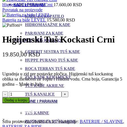
Higijenski Tuš Okrugli Crni
17.600,00
RSD
KADE I PARAVANI
Povratak na proizvode
KADE ZA KUPATILO
Baterija za bide LEVEL
15.580,00
RSD
HIDROMASAŽNE KADE
PARAVANI ZA KADE
Higijenski Tuš Kockasti Crni
TUŠ KADE I TUŠ KANALICE
GEBERIT SESTRA TUŠ KADE
19.850,00
RSD
HUPPE PURANO TUŠ KADE
ROCA TERRAN TUŠ KADE
Ugradnja u zid pre postavke pločica. Higijenski tuš kockastog
TUŠ KADE KERAMIČKE
oblika sa mešačem za Toplu i Hladnu vodu. Crna boja, Garancija 5
godina – Made in Italy
TUŠ KADE AKRILNE
Higijenski
TUŠ KANALICE
Tuš
Dodaj u korpu
TUŠ KABINE I PARAVANI
Kockasti
Uporedi
Crni
Dodaj u omiljene
TUŠ KABINE
količina
Šifra proizvoda:
51e88f47c1c7
Kategorije:
BATERIJE / SLAVINE
,
PARAVANI ZA TUŠ KABINE
BATERIJE ZA BIDE