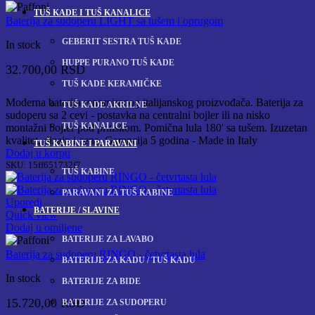
TUŠ KADE I TUŠ KANALICE
Baterija za sudoperu LIGHT sa tušem i oprugom
GEBERIT SESTRA TUŠ KADE
In stock
HUPPE PURANO TUŠ KADE
32.700,00
RSD
TUŠ KADE KERAMIČKE
Moderna baterija renomiranog italijanskog proizvođača. Baterija za
TUŠ KADE AKRILNE
sudoperu sa 2 cevi - postavka na centralni bojler ili na nisko
TUŠ KANALICE
montažni bojler pod pritiskom. Pomična lula 180' sa tušem. Izuzetan
kvalitet, dizajn i cena. Garancija 5 godina - Made in Italy
TUŠ KABINE I PARAVANI
Dodaj u korpu
SKU:
15ff651732f7
TUŠ KABINE
PARAVANI ZA TUŠ KABINE
Uporedi
BATERIJE / SLAVINE
Quick view
Dodaj u omiljene
BATERIJE ZA LAVABO
Baterija za sudoperu RINGO - četvrtasta lula
BATERIJE ZA KADU / TUŠ KADU
In stock
BATERIJE ZA BIDE
15.720,00
RSD
BATERIJE ZA SUDOPERU