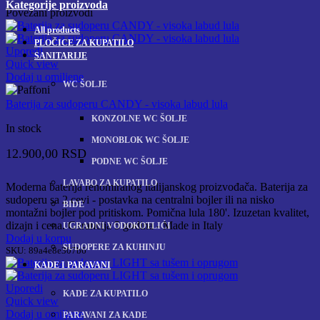
Kategorije proizvoda
Povezani proizvodi
All
products
PLOČICE ZA KUPATILO
Uporedi
SANITARIJE
Quick view
Dodaj u omiljene
WC ŠOLJE
Baterija za sudoperu CANDY - visoka labud lula
KONZOLNE WC ŠOLJE
In stock
MONOBLOK WC ŠOLJE
12.900,00
RSD
PODNE WC ŠOLJE
LAVABO ZA KUPATILO
Moderna baterija renomiranog italijanskog proizvođača. Baterija za
sudoperu sa 2 cevi - postavka na centralni bojler ili na nisko
BIDE
montažni bojler pod pritiskom. Pomična lula 180'. Izuzetan kvalitet,
dizajn i cena. Garancija 5 godina - Made in Italy
UGRADNI VODOKOTLIĆI
Dodaj u korpu
SUDOPERE ZA KUHINJU
SKU:
89a4e8e307b6
KADE I PARAVANI
Uporedi
KADE ZA KUPATILO
Quick view
Dodaj u omiljene
PARAVANI ZA KADE