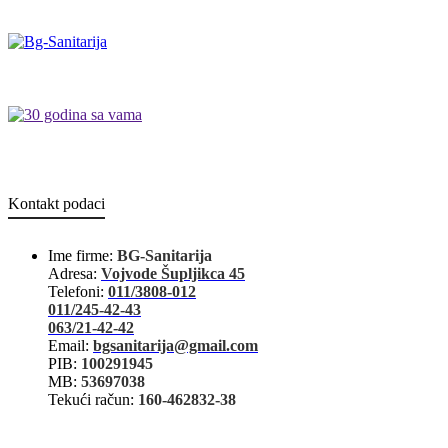
Kontakt podaci
Ime firme:
BG-Sanitarija
Adresa:
Vojvode Šupljikca 45
Telefoni:
011/3808-012
011/245-42-43
063/21-42-42
Email:
bgsanitarija@gmail.com
PIB:
100291945
MB:
53697038
Tekući račun:
160-462832-38