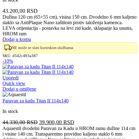
43.200,00
RSD
Dužina 120 cm (65+55 cm), visina 150 cm. Dvodelno 6 mm kaljeno
staklo sa AntiPlaque Nano zaštitom protiv taloženja kamenca.
LEVA orijentacija - postavka na levi zid kade, sklapanje ka unutra,
HROM ram
Dodaj u korpu
NE može se slati kurirskim službama
SKU:
d542c493a387
-10%
Uporedi
Quick view
Dodaj u omiljene
Paravan za kadu Titan II 114x140
In stock
Originalna
Trenutna
44.330,00
RSD
39.900,00
RSD
cena
cena
Aquaestil dvodelni Paravan za Kadu u HROM ramu dužine 114 cm
i visine 140 cm. Transparentno providno kaljeno staklo 6 mm
je
je: