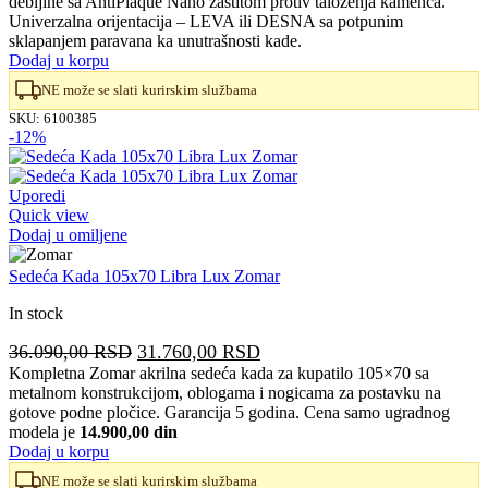
debljine sa AntiPlaque Nano zaštitom protiv taloženja kamenca.
bila:
39.900,00 RSD.
Univerzalna orijentacija – LEVA ili DESNA sa potpunim
44.330,00 RSD.
sklapanjem paravana ka unutrašnosti kade.
Dodaj u korpu
NE može se slati kurirskim službama
SKU:
6100385
-12%
Uporedi
Quick view
Dodaj u omiljene
Sedeća Kada 105x70 Libra Lux Zomar
In stock
Originalna
Trenutna
36.090,00
RSD
31.760,00
RSD
cena
cena
Kompletna Zomar akrilna sedeća kada za kupatilo 105×70 sa
metalnom konstrukcijom, oblogama i nogicama za postavku na
je
je:
gotove podne pločice. Garancija 5 godina. Cena samo ugradnog
bila:
31.760,00 RSD.
modela je
14.900,00 din
36.090,00 RSD.
Dodaj u korpu
NE može se slati kurirskim službama