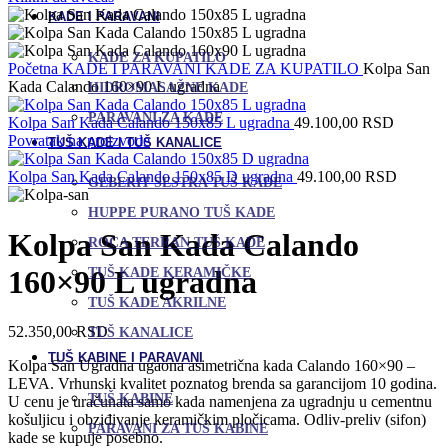
KADE I PARAVANI
KADE ZA KUPATILO
Početna
KADE I PARAVANI
KADE ZA KUPATILO
Kolpa San
Kada Calando 160×90 L ugradna
HIDROMASAŽNE KADE
PARAVANI ZA KADE
Kolpa San Kada Calando 150x85 L ugradna
49.100,00
RSD
Povratak na proizvode
TUŠ KADE I TUŠ KANALICE
Kolpa San Kada Calando 150x85 D ugradna
49.100,00
RSD
GEBERIT SESTRA TUŠ KADE
HUPPE PURANO TUŠ KADE
Kolpa San Kada Calando
ROCA TERRAN TUŠ KADE
160×90 L ugradna
TUŠ KADE KERAMIČKE
TUŠ KADE AKRILNE
52.350,00
RSD
TUŠ KANALICE
TUŠ KABINE I PARAVANI
Kolpa San Ugradna ugaona asimetrična kada Calando 160×90 –
LEVA. Vrhunski kvalitet poznatog brenda sa garancijom 10 godina.
TUŠ KABINE
U cenu je uračunata samo kada namenjena za ugradnju u cementnu
košuljicu i obziđivanje keramičkim pločicama. Odliv-preliv (sifon)
PARAVANI ZA TUŠ KABINE
kade se kupuje posebno.