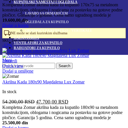
KUPATILSKI NAMEŠTAJ I OGLEDALA
cena
cena
Kompletna Zomar akrilna kada za kupatilo 170x75 sa metalnom
konstrukcijom, oblogama i nogicama za postavku na gotove podne
je
je:
LAVABO SA ORMARIĆEM
pločice. Garancija 5 godina. Cena samo ugradnog modela je
bila:
40.840,00 RSD.
19.600,00 din
OGLEDALA ZA KUPATILO
46.410,00 RSD.
Dodaj u korpu
ORMARIĆI ZA KUPATILO – VERTIKALE
NE može se slati kurirskim službama
GALANTERIJA
SKU:
1ed7ed8f43da
VENTILATORI ZA KUPATILO
-12%
RADIJATORI ZA KUPATILO
Meni
Uporedi
Quick view
Search
Dodaj u omiljene
Akrilna Kada 180x90 Magdalena Lux Zomar
In stock
Originalna
Trenutna
54.200,00
RSD
47.700,00
RSD
cena
cena
Kompletna Zomar akrilna kada za kupatilo 180x90 sa metalnom
konstrukcijom, oblogama i nogicama za postavku na gotove podne
je
je:
pločice. Garancija 5 godina. Cena samo ugradnog modela je
bila:
47.700,00 RSD.
25.500,00 din
54.200,00 RSD.
Dodaj u korpu