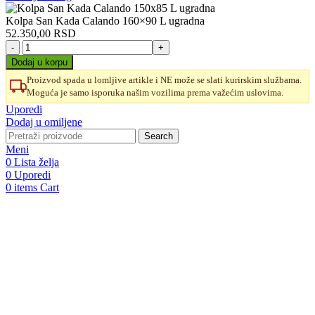
Kolpa San Kada Calando 160×90 L ugradna
52.350,00
RSD
Kolpa
San
Dodaj u korpu
Kada
Proizvod spada u lomljive artikle i NE može se slati kurirskim službama.
Calando
Moguća je samo isporuka našim vozilima prema važećim uslovima.
160x90
L
Uporedi
ugradna
Dodaj u omiljene
količina
Search
Meni
0
Lista želja
0
Uporedi
0
items
Cart