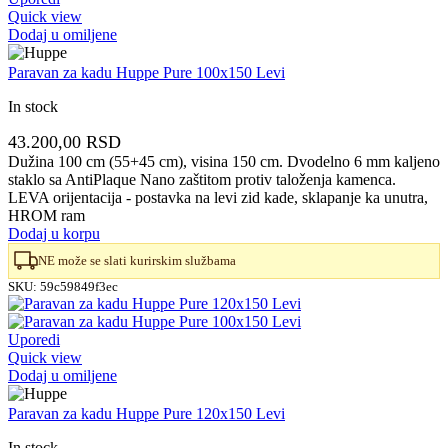
Quick view
Dodaj u omiljene
Paravan za kadu Huppe Pure 100x150 Levi
In stock
43.200,00
RSD
Dužina 100 cm (55+45 cm), visina 150 cm. Dvodelno 6 mm kaljeno
staklo sa AntiPlaque Nano zaštitom protiv taloženja kamenca.
LEVA orijentacija - postavka na levi zid kade, sklapanje ka unutra,
HROM ram
Dodaj u korpu
NE može se slati kurirskim službama
SKU:
59c59849f3ec
Uporedi
Quick view
Dodaj u omiljene
Paravan za kadu Huppe Pure 120x150 Levi
In stock