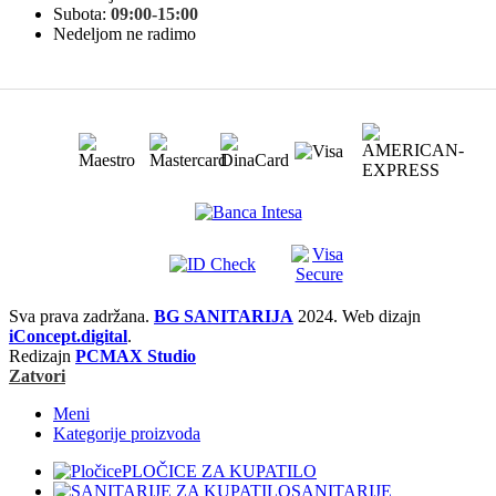
Subota:
09:00-15:00
Nedeljom ne radimo
Sva prava zadržana.
BG SANITARIJA
2024. Web dizajn
iConcept.digital
.
Redizajn
PCMAX Studio
Zatvori
Meni
Kategorije proizvoda
PLOČICE ZA KUPATILO
SANITARIJE