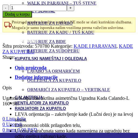
WALK IN PARAVANI – TUŠ STENE
Kolpa
BATERIJE / SLAVINE
San
Dodaj u korpu
Kada
Proizvod spada u lomljive artikle i NE može se slati kurirskim službama.
Calando
BATERIJE ZA LAVABO
Moguća je samo isporuka našim vozilima prema važećim uslovima.
160x90
BATERIJE ZA KADU / TUŠ KADU
L
Uporedi
ugradna
Dodaj u omiljene
BATERIJE ZA BIDE
količina
Šifra proizvoda:
570780
Kategorije:
KADE I PARAVANI
,
KADE
BATERIJE ZA SUDOPERU
ZA KUPATILO
Share:
KUPATILSKI NAMEŠTAJ I OGLEDALA
Opis proizvoda
LAVABO SA ORMARIĆEM
Dodatne informacije
OGLEDALA ZA KUPATILO
Opis
ORMARIĆI ZA KUPATILO – VERTIKALE
GALANTERIJA
Ugaona Kolpa San akrilna asimetrična Ugradna Kada Calando-L
VENTILATORI ZA KUPATILO
160×90:
RADIJATORI ZA KUPATILO
LEVA orijentacija – zakrivljenje kade (Lučni deo) je na levoj
0
Lista želja
strani,
0
Uporedi
Ergonomski oblik prilagođen telu,
0
items
0,00
RSD
U cenu je uračunata samo kada namenjena za ugradnju bez
odliv-preliva (sifona) kade,