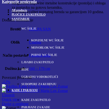
Kategorije proizvoda
Mogućnost kupovine metalne konstrukcije (postolja) i obloga
za postavku na gotovu keramiku,
All
products
Vrhunski kvalitet poznatog brenda sa garancijom 10 godina.
PLOČICE ZA KUPATILO
SANITARIJE
Dodatne informacije
WC ŠOLJE
Brend
KOLPA SAN
KONZOLNE WC ŠOLJE
Oblik
Ugaona
MONOBLOK WC ŠOLJE
PODNE WC ŠOLJE
Način postavke
Ugradna kada
LAVABO ZA KUPATILO
Dužina kade
160 – 179 cm
BIDE
UGRADNI VODOKOTLIĆI
Povezani proizvodi
-12%
SUDOPERE ZA KUHINJU
KADE I PARAVANI
Uporedi
Quick view
KADE ZA KUPATILO
Dodaj u omiljene
PARAVANI ZA KADE