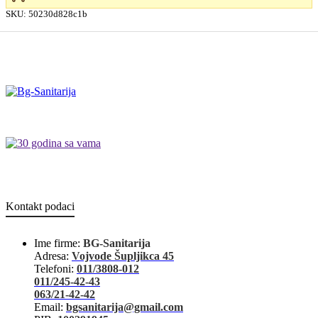
SKU:
50230d828c1b
Kontakt podaci
Ime firme:
BG-Sanitarija
Adresa:
Vojvode Šupljikca 45
Telefoni:
011/3808-012
011/245-42-43
063/21-42-42
Email:
bgsanitarija@gmail.com