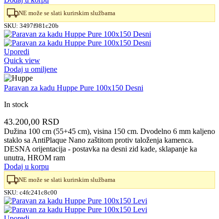
NE može se slati kurirskim službama
SKU:
3497f981c20b
Uporedi
Quick view
Dodaj u omiljene
Paravan za kadu Huppe Pure 100x150 Desni
In stock
43.200,00
RSD
Dužina 100 cm (55+45 cm), visina 150 cm. Dvodelno 6 mm kaljeno
staklo sa AntiPlaque Nano zaštitom protiv taloženja kamenca.
DESNA orijentacija - postavka na desni zid kade, sklapanje ka
unutra, HROM ram
Dodaj u korpu
NE može se slati kurirskim službama
SKU:
c4fc241c8c00
Uporedi