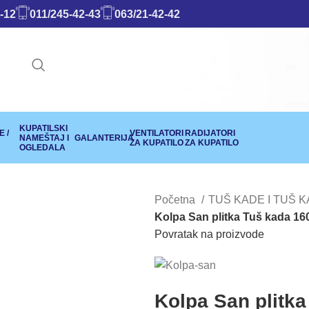
-12
011/245-42-43
063/21-42-42
KUPATILSKI
 /
VENTILATORI
RADIJATORI
NAMEŠTAJ I
GALANTERIJA
ZA KUPATILO
ZA KUPATILO
OGLEDALA
Početna
TUŠ KADE I TUŠ 
Kolpa San plitka Tuš kada 1
Povratak na proizvode
Kolpa San plitk