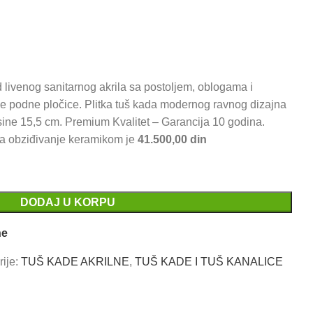
renutna
ena
ivenog sanitarnog akrila sa postoljem, oblogama i
:
 podne pločice. Plitka tuš kada modernog ravnog dizajna
6.200,00 RSD.
sine 15,5 cm. Premium Kvalitet – Garancija 10 godina.
 obziđivanje keramikom je
41.500,00 din
DODAJ U KORPU
ne
ije:
TUŠ KADE AKRILNE
,
TUŠ KADE I TUŠ KANALICE