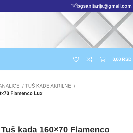
bgsanitarija@gmail.com
0,00
RSD
KANALICE
TUŠ KADE AKRILNE
60×70 Flamenco Lux
a Tuš kada 160×70 Flamenco