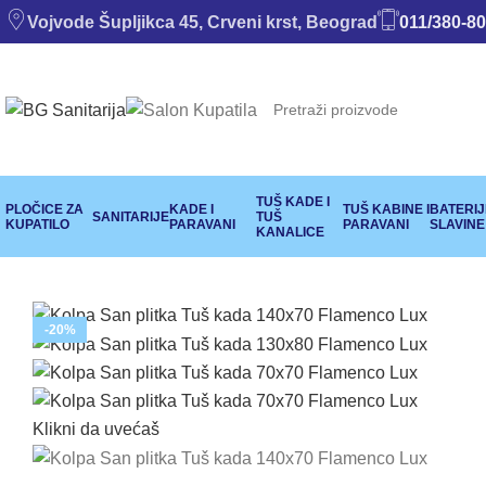
Vojvode Šupljikca 45, Crveni krst, Beograd
011/380-80
TUŠ KADE I
PLOČICE ZA
KADE I
TUŠ KABINE I
BATERIJE
SANITARIJE
TUŠ
KUPATILO
PARAVANI
PARAVANI
SLAVINE
KANALICE
-20%
Klikni da uvećaš