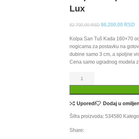
Lux
Originalna
T
66.200,00
RSD
82.700,00
RSD
cena
c
Kolpa San Tuš Kada 160×70 od l
je
je
nogicama za postavku na gotove
bila:
6
dubine samo 3 cm, a spoljne vi
82.700,00 RSD.
Cena samo ugradnog modela za
Uporedi
Dodaj u omilje
Šifra proizvoda:
534580
Kategor
Share: