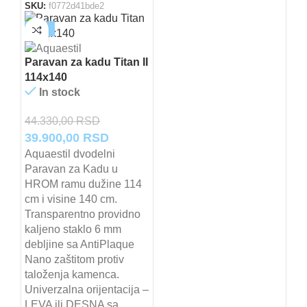
SKU:
f0772d41bde2
-10%
Paravan za kadu Titan II
114x140
In stock
44.330,00
RSD
Originalna
Trenutna
39.900,00
RSD
cena
cena
Aquaestil dvodelni
Paravan za Kadu u
je
je:
HROM ramu dužine 114
bila:
39.900,00 RSD.
cm i visine 140 cm.
44.330,00 RSD.
Transparentno providno
kaljeno staklo 6 mm
debljine sa AntiPlaque
Nano zaštitom protiv
taloženja kamenca.
Univerzalna orijentacija –
LEVA ili DESNA sa