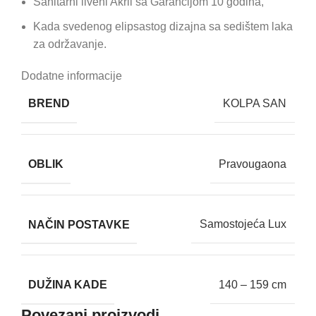
Sanitarni liveni Akril sa Garancijom 10 godina,
Kada svedenog elipsastog dizajna sa sedištem laka
za održavanje.
Dodatne informacije
BREND
KOLPA SAN
OBLIK
Pravougaona
NAČIN POSTAVKE
Samostojeća Lux
DUŽINA KADE
140 – 159 cm
Povezani proizvodi