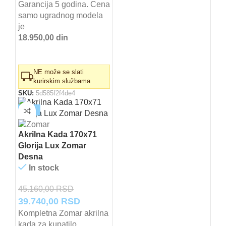
Garancija 5 godina. Cena
samo ugradnog modela
je
18.950,00 din
NE može se slati
kurirskim službama
SKU:
5d585f2f4de4
-12%
Akrilna Kada 170x71
Glorija Lux Zomar
Desna
In stock
45.160,00
RSD
Originalna
Trenutna
39.740,00
RSD
cena
cena
Kompletna Zomar akrilna
kada za kupatilo