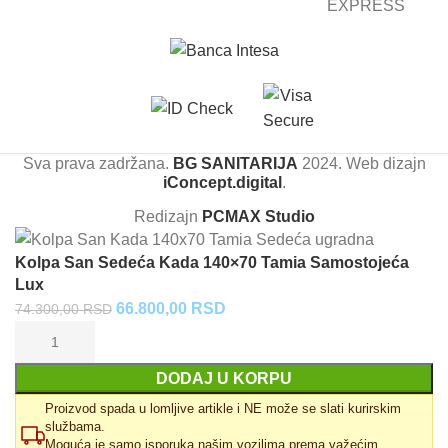
Sva prava zadržana.
BG SANITARIJA
2024. Web dizajn
iConcept.digital
.
Redizajn
PCMAX Studio
Kolpa San Sedeća Kada 140×70 Tamia Samostojeća
Lux
Originalna
Trenutna
66.800,00
RSD
74.300,00
RSD
cena
cena
je
je:
DODAJ U KORPU
bila:
66.800,00 RSD.
74.300,00 RSD.
Proizvod spada u lomljive artikle i NE može se slati kurirskim
službama.
Moguća je samo isporuka našim vozilima prema važećim