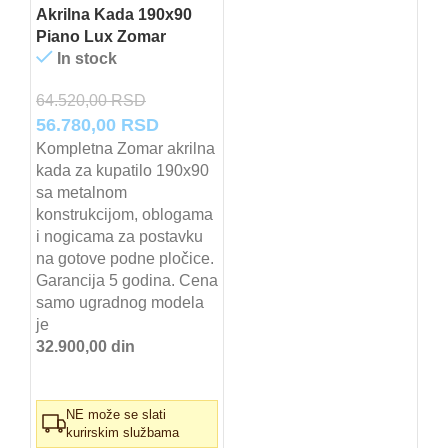
Akrilna Kada 190x90
Piano Lux Zomar
In stock
64.520,00
RSD
Originalna
Trenutna
56.780,00
RSD
cena
cena
Kompletna Zomar akrilna
kada za kupatilo 190x90
je
je:
sa metalnom
bila:
56.780,00 RSD.
konstrukcijom, oblogama
64.520,00 RSD.
i nogicama za postavku
na gotove podne pločice.
Garancija 5 godina. Cena
samo ugradnog modela
je
32.900,00 din
NE može se slati
kurirskim službama