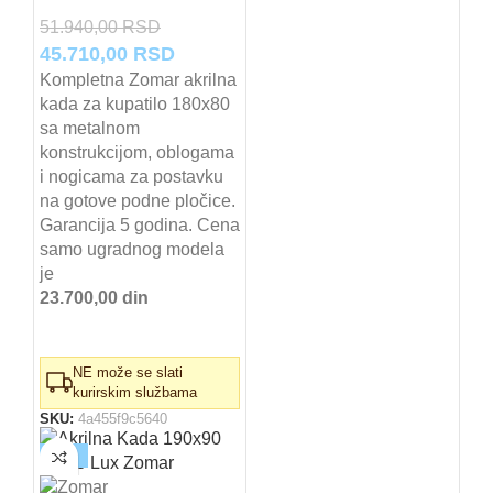
51.940,00
RSD
Originalna
Trenutna
45.710,00
RSD
cena
cena
Kompletna Zomar akrilna
kada za kupatilo 180x80
je
je:
sa metalnom
bila:
45.710,00 RSD.
konstrukcijom, oblogama
51.940,00 RSD.
i nogicama za postavku
na gotove podne pločice.
Garancija 5 godina. Cena
samo ugradnog modela
je
23.700,00 din
NE može se slati
kurirskim službama
SKU:
4a455f9c5640
-12%