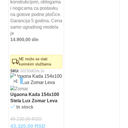
konstrukcijom, oblogama
36.090,00 RSD.
i nogicama za postavku
na gotove podne pločice.
Garancija 5 godina. Cena
samo ugradnog modela
je
14.900,00 din
NE može se slati
kurirskim službama
SKU:
50230d828c1b
-12%
Ugaona Kada 154x100
Stela Lux Zomar Leva
In stock
49.230,00
RSD
Originalna
Trenutna
43.320,00
RSD