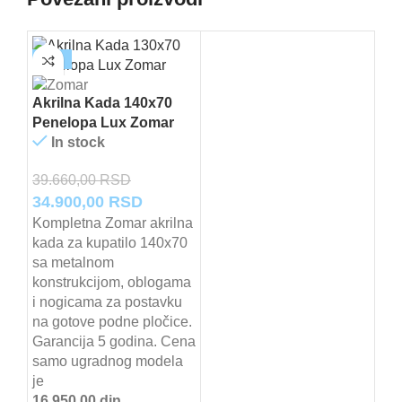
-12%
Akrilna Kada 140x70
Penelopa Lux Zomar
In stock
39.660,00
RSD
Originalna
Trenutna
34.900,00
RSD
cena
cena
Kompletna Zomar akrilna
kada za kupatilo 140x70
je
je:
sa metalnom
bila:
34.900,00 RSD.
konstrukcijom, oblogama
39.660,00 RSD.
i nogicama za postavku
na gotove podne pločice.
Garancija 5 godina. Cena
samo ugradnog modela
je
16.950,00 din