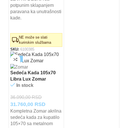
potpunim sklapanjem
paravana ka unutrašnosti
kade.
NE može se slati
kurirskim službama
SKU:
6100385
-12%
Sedeća Kada 105x70
Libra Lux Zomar
In stock
36.090,00
RSD
Originalna
Trenutna
31.760,00
RSD
cena
cena
Kompletna Zomar akrilna
sedeća kada za kupatilo
je
je:
105×70 sa metalnom
bila:
31.760,00 RSD.