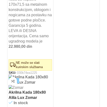
je
je:
170x71,5 sa metalnom
bila:
39.740,00 RSD.
konstrukcijom, oblogom i
45.160,00 RSD.
nogicama za postavku na
gotove podne pločice.
Garancija 5 godina.
LEVA ili DESNA
orijentacija. Cena samo
ugradnog modela je
22.980,00 din
NE može se slati
kurirskim službama
SKU:
030b74ea1225
-12%
Akrilna Kada 180x80
Alila Lux Zomar
In stock