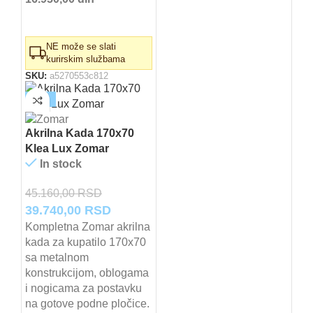
NE može se slati
kurirskim službama
SKU:
a5270553c812
-12%
Akrilna Kada 170x70
Klea Lux Zomar
In stock
45.160,00
RSD
Originalna
Trenutna
39.740,00
RSD
cena
cena
Kompletna Zomar akrilna
kada za kupatilo 170x70
je
je:
sa metalnom
bila:
39.740,00 RSD.
konstrukcijom, oblogama
45.160,00 RSD.
i nogicama za postavku
na gotove podne pločice.