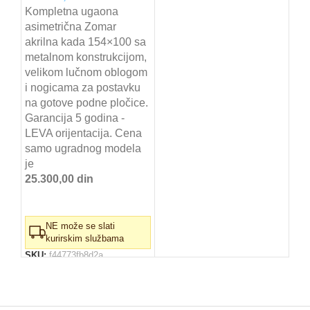
cena
cena
Kompletna ugaona
asimetrična Zomar
je
je:
akrilna kada 154×100 sa
bila:
43.320,00 RSD.
metalnom konstrukcijom,
49.230,00 RSD.
velikom lučnom oblogom
i nogicama za postavku
na gotove podne pločice.
Garancija 5 godina -
LEVA orijentacija. Cena
samo ugradnog modela
je
25.300,00 din
NE može se slati
kurirskim službama
SKU:
f44773fb8d2a