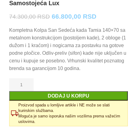
Samostojeća Lux
Originalna
Trenutna
66.800,00
RSD
74.300,00
RSD
cena
cena
je
je:
Kompletna Kolpa San Sedeća kada Tamia 140×70 sa
bila:
66.800,00 RS
metalnom konstrukcijom (postoljem kade), 2 obloge (1
74.300,00 RSD.
dužom i 1 kraćom) i nogicama za postavku na gotove
podne pločice. Odliv-preliv (sifon) kade nije uključen u
cenu i kupuje se posebno. Vrhunski kvalitet poznatog
brenda sa garancijom 10 godina.
DODAJ U KORPU
Proizvod spada u lomljive artikle i NE može se slati
kurirskim službama.
Moguća je samo isporuka našim vozilima prema važećim
uslovima.
Uporedi
Dodaj u omiljene