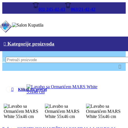
011 245-42-43
063/21-42-42
Kategorije proizvoda
Klikni da uvećaš