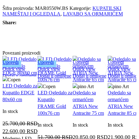
Šifra proizvoda:
MAR0550W.BS
Kategorije:
KUPATILSKI
NAMEŠTAJ I OGLEDALA
,
LAVABO SA ORMARIĆEM
Share:
Povezani proizvodi
Uporedi
Uporedi
Uporedi
Uporedi
-12%
-12%
Quick view
Quick view
Quick view
Quick view
Dodaj u omiljene
Dodaj u omiljene
Dodaj u omiljene
Dodaj u omilje
LED Ogledalo za
Kupatilo EDGE
LED Ogledalo za
Ogledalo sa
Ogledalo sa
80x60 cm
Kupatilo
ormarićem
ormarićem
FRAME Gold
ATRIA New
ATRIA New
In stock
100x76 cm
Antracite 75 cm
Antracite 85 cm
25.700,00
RSD
In stock
In stock
In stock
Originalna
Trenutna
22.600,00
RSD
51.700,00
RSD
20.850,00
RSD
21.900,00
R
cena
cena
Moderno LED