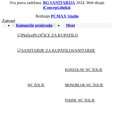
Sva prava zadržana.
BG SANITARIJA
2024. Web dizajn
iConcept.digital
.
Redizajn
PCMAX Studio
Zatvori
Kategorije proizvoda
Meni
PLOČICE ZA KUPATILO
SANITARIJE
KONZOLNE WC ŠOLJE
WC ŠOLJE
MONOBLOK WC ŠOLJE
PODNE WC ŠOLJE