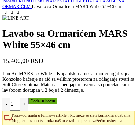
Početna
KUPATILSKI NAMEŠTAJ I OGLEDALA
LAVABO SA
ORMARIĆEM
Lavabo sa Ormarićem MARS White 55×46 cm
Lavabo sa Ormarićem MARS
White 55×46 cm
15.400,00
RSD
LineArt MARS 55 White – Kupatilski nameštaj modernog dizajna.
Konzolno kačenje na zid sa velikim prostorom za odlaganje stvari sa
Soft Close vratima. Materijal: medijapan i iverica sa porcelanskim
lavaboom dostupan u 2 boje i 2 dimenzije.
Dodaj u korpu
Proizvod spada u lomljive artikle i NE može se slati kurirskim službama.
Moguća je samo isporuka našim vozilima prema važećim uslovima.
Uporedi
Dodaj u omiljene