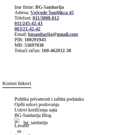
Ime firme:
BG-Sanitarija
Adresa:
Vojvode Šupljikca 45
Telefoni:
011/3808-012
011/245-42-43
063/21-42-42
Email:
bgsanitarija@gmail.com
PIB:
100291945
MB:
53697038
Tekući račun:
160-462832-38
Korisni linkovi
Politika privatnosti i zaštita podataka
Opšti uslovi poslovanja
Uslovi korišćenja sajta
BG-Sanitarija Blog
bg_sanitarija