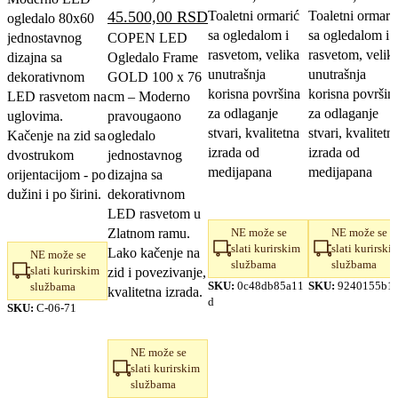
Originalna
Trenutna
45.500,00
RSD
Toaletni ormarić
Toaletni ormari
ogledalo 80x60
je
je:
sa ogledalom i
sa ogledalom i
cena
cena
jednostavnog
COPEN LED
bila:
22.600,00 RSD.
rasvetom, velika
rasvetom, velik
dizajna sa
Ogledalo Frame
je
je:
25.700,00 RSD.
unutrašnja
unutrašnja
dekorativnom
GOLD 100 x 76
bila:
45.500,00 RSD.
korisna površina
korisna površin
LED rasvetom na
cm – Moderno
51.700,00 RSD.
za odlaganje
za odlaganje
uglovima.
pravougaono
stvari, kvalitetna
stvari, kvalitetn
Kačenje na zid sa
ogledalo
izrada od
izrada od
dvostrukom
jednostavnog
medijapana
medijapana
orijentacijom - po
dizajna sa
dužini i po širini.
dekorativnom
LED rasvetom u
Zlatnom ramu.
NE može se
NE može se
slati kurirskim
slati kurirski
Lako kačenje na
NE može se
službama
službama
slati kurirskim
zid i povezivanje,
SKU:
0c48db85a11
SKU:
9240155b12
službama
kvalitetna izrada.
d
SKU:
C-06-71
NE može se
slati kurirskim
službama