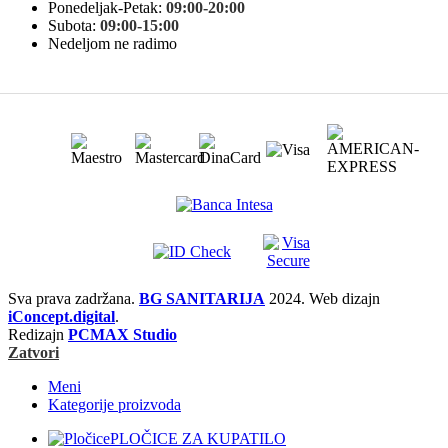
Ponedeljak-Petak:
09:00-20:00
Subota:
09:00-15:00
Nedeljom ne radimo
Sva prava zadržana.
BG SANITARIJA
2024. Web dizajn
iConcept.digital
.
Redizajn
PCMAX Studio
Zatvori
Meni
Kategorije proizvoda
PLOČICE ZA KUPATILO