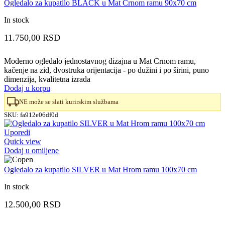
Ogledalo za kupatilo BLACK u Mat Crnom ramu 90x70 cm
In stock
11.750,00
RSD
Moderno ogledalo jednostavnog dizajna u Mat Crnom ramu,
kačenje na zid, dvostruka orijentacija - po dužini i po širini, puno
dimenzija, kvalitetna izrada
Dodaj u korpu
NE može se slati kurirskim službama
SKU:
fa912e06df0d
Uporedi
Quick view
Dodaj u omiljene
Ogledalo za kupatilo SILVER u Mat Hrom ramu 100x70 cm
In stock
12.500,00
RSD