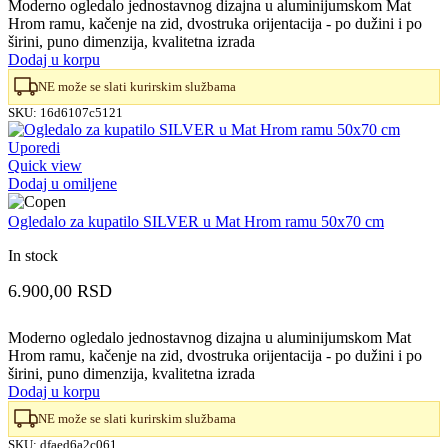
Moderno ogledalo jednostavnog dizajna u aluminijumskom Mat
Hrom ramu, kačenje na zid, dvostruka orijentacija - po dužini i po
širini, puno dimenzija, kvalitetna izrada
Dodaj u korpu
NE može se slati kurirskim službama
SKU:
16d6107c5121
Uporedi
Quick view
Dodaj u omiljene
Ogledalo za kupatilo SILVER u Mat Hrom ramu 50x70 cm
In stock
6.900,00
RSD
Moderno ogledalo jednostavnog dizajna u aluminijumskom Mat
Hrom ramu, kačenje na zid, dvostruka orijentacija - po dužini i po
širini, puno dimenzija, kvalitetna izrada
Dodaj u korpu
NE može se slati kurirskim službama
SKU:
dfaed6a2c061