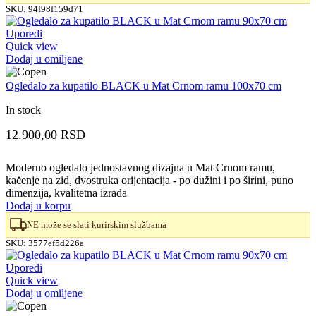
SKU:
94f98f159d71
Uporedi
Quick view
Dodaj u omiljene
Ogledalo za kupatilo BLACK u Mat Crnom ramu 100x70 cm
In stock
12.900,00
RSD
Moderno ogledalo jednostavnog dizajna u Mat Crnom ramu,
kačenje na zid, dvostruka orijentacija - po dužini i po širini, puno
dimenzija, kvalitetna izrada
Dodaj u korpu
NE može se slati kurirskim službama
SKU:
3577ef5d226a
Uporedi
Quick view
Dodaj u omiljene