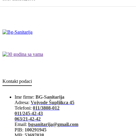
Kontakt podaci
Ime firme:
BG-Sanitarija
Adresa:
Vojvode Šupljikca 45
Telefoni:
011/3808-012
011/245-42-43
063/21-42-42
Email:
bgsanitarija@gmail.com
PIB:
100291945
MB:
53697038