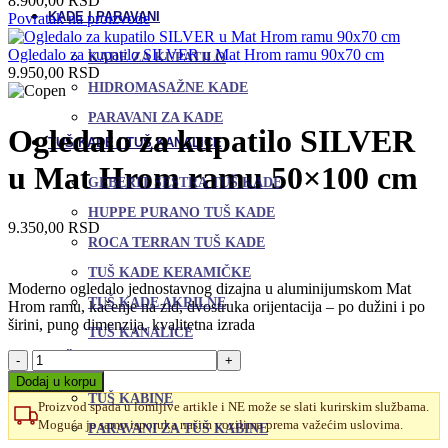
8.900,00
RSD
KADE I PARAVANI
Povratak na proizvode
Ogledalo za kupatilo SILVER u Mat Hrom ramu 90x70 cm
KADE ZA KUPATILO
9.950,00
RSD
HIDROMASAŽNE KADE
PARAVANI ZA KADE
Ogledalo za kupatilo SILVER
TUŠ KADE I TUŠ KANALICE
u Mat Hrom ramu 50×100 cm
GEBERIT SESTRA TUŠ KADE
HUPPE PURANO TUŠ KADE
9.350,00
RSD
ROCA TERRAN TUŠ KADE
TUŠ KADE KERAMIČKE
Moderno ogledalo jednostavnog dizajna u aluminijumskom Mat
TUŠ KADE AKRILNE
Hrom ramu, kačenje na zid, dvostruka orijentacija – po dužini i po
širini, puno dimenzija, kvalitetna izrada
TUŠ KANALICE
Ogledalo
TUŠ KABINE I PARAVANI
za
Dodaj u korpu
kupatilo
TUŠ KABINE
Proizvod spada u lomljive artikle i NE može se slati kurirskim službama.
SILVER
Moguća je samo isporuka našim vozilima prema važećim uslovima.
PARAVANI ZA TUŠ KABINE
u
Mat