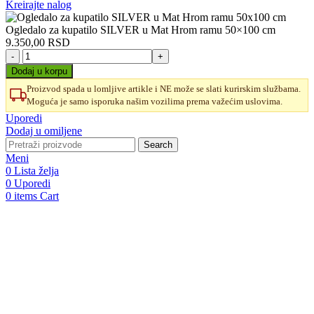
Kreirajte nalog
Ogledalo za kupatilo SILVER u Mat Hrom ramu 50×100 cm
9.350,00
RSD
Ogledalo
za
Dodaj u korpu
kupatilo
Proizvod spada u lomljive artikle i NE može se slati kurirskim službama.
SILVER
Moguća je samo isporuka našim vozilima prema važećim uslovima.
u
Mat
Uporedi
Hrom
Dodaj u omiljene
ramu
Search
50x100
Meni
cm
0
Lista želja
količina
0
Uporedi
0
items
Cart