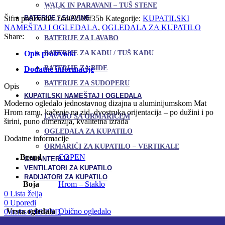
Uporedi
WALK IN PARAVANI – TUŠ STENE
Hrom
Dodaj u omiljene
ramu
BATERIJE / SLAVINE
Šifra proizvoda:
7dd09519f35b
Kategorije:
KUPATILSKI
50x100
NAMEŠTAJ I OGLEDALA
,
OGLEDALA ZA KUPATILO
cm
Share:
BATERIJE ZA LAVABO
količina
Opis proizvoda
BATERIJE ZA KADU / TUŠ KADU
BATERIJE ZA BIDE
Dodatne informacije
BATERIJE ZA SUDOPERU
Opis
KUPATILSKI NAMEŠTAJ I OGLEDALA
Moderno ogledalo jednostavnog dizajna u aluminijumskom Mat
Hrom ramu, kačenje na zid, dvostruka orijentacija – po dužini i po
LAVABO SA ORMARIĆEM
širini, puno dimenzija, kvalitetna izrada
OGLEDALA ZA KUPATILO
Dodatne informacije
ORMARIĆI ZA KUPATILO – VERTIKALE
Brend
COPEN
GALANTERIJA
VENTILATORI ZA KUPATILO
RADIJATORI ZA KUPATILO
Boja
Hrom – Staklo
0
Lista želja
0
Uporedi
Vrsta ogledala
Obično ogledalo
0
items
0,00
RSD