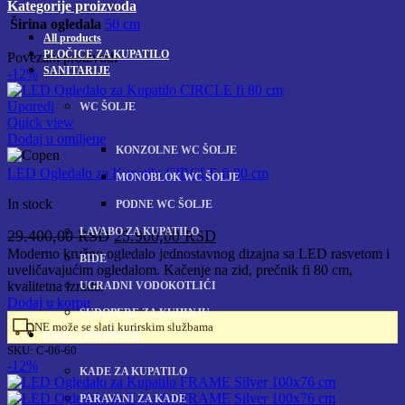
Kategorije proizvoda
Širina ogledala
50 cm
All
products
PLOČICE ZA KUPATILO
Povezani proizvodi
SANITARIJE
-12%
Uporedi
WC ŠOLJE
Quick view
Dodaj u omiljene
KONZOLNE WC ŠOLJE
LED Ogledalo za Kupatilo CIRCLE fi 80 cm
MONOBLOK WC ŠOLJE
In stock
PODNE WC ŠOLJE
LAVABO ZA KUPATILO
Originalna
Trenutna
29.400,00
RSD
25.900,00
RSD
cena
cena
Moderno kružno ogledalo jednostavnog dizajna sa LED rasvetom i
BIDE
uveličavajućim ogledalom. Kačenje na zid, prečnik fi 80 cm,
je
je:
kvalitetna izrada.
UGRADNI VODOKOTLIĆI
bila:
25.900,00 RSD.
Dodaj u korpu
29.400,00 RSD.
SUDOPERE ZA KUHINJU
NE može se slati kurirskim službama
KADE I PARAVANI
SKU:
C-06-60
-12%
KADE ZA KUPATILO
PARAVANI ZA KADE