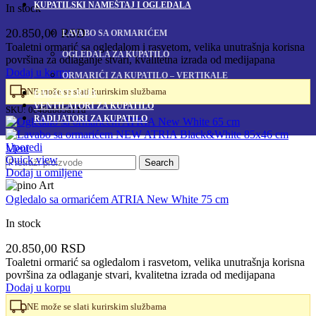
KUPATILSKI NAMEŠTAJ I OGLEDALA
In stock
20.850,00
RSD
LAVABO SA ORMARIĆEM
Toaletni ormarić sa ogledalom i rasvetom, velika unutrašnja korisna
OGLEDALA ZA KUPATILO
površina za odlaganje stvari, kvalitetna izrada od medijapana
Dodaj u korpu
ORMARIĆI ZA KUPATILO – VERTIKALE
NE može se slati kurirskim službama
GALANTERIJA
VENTILATORI ZA KUPATILO
SKU:
0c48db85a11d
RADIJATORI ZA KUPATILO
Uporedi
Meni
Quick view
Search
Dodaj u omiljene
Ogledalo sa ormarićem ATRIA New White 75 cm
In stock
20.850,00
RSD
Toaletni ormarić sa ogledalom i rasvetom, velika unutrašnja korisna
površina za odlaganje stvari, kvalitetna izrada od medijapana
Dodaj u korpu
NE može se slati kurirskim službama