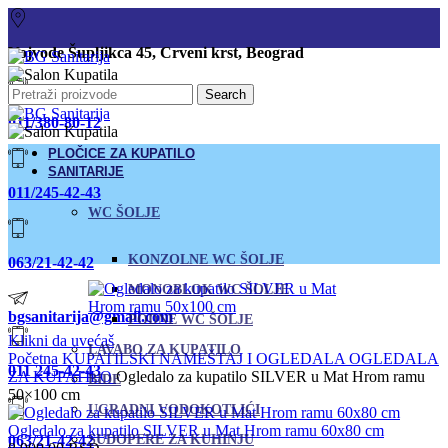
Vojvode Šupljikca 45, Crveni krst, Beograd
Search
011/380-80-12
PLOČICE ZA KUPATILO
SANITARIJE
011/245-42-43
WC ŠOLJE
KONZOLNE WC ŠOLJE
063/21-42-42
MONOBLOK WC ŠOLJE
bgsanitarija@gmail.com
PODNE WC ŠOLJE
Klikni da uvećaš
LAVABO ZA KUPATILO
Početna
KUPATILSKI NAMEŠTAJ I OGLEDALA
OGLEDALA
011 245-42-43
ZA KUPATILO
Ogledalo za kupatilo SILVER u Mat Hrom ramu
BIDE
50×100 cm
UGRADNI VODOKOTLIĆI
Ogledalo za kupatilo SILVER u Mat Hrom ramu 60x80 cm
063/21-42-42
SUDOPERE ZA KUHINJU