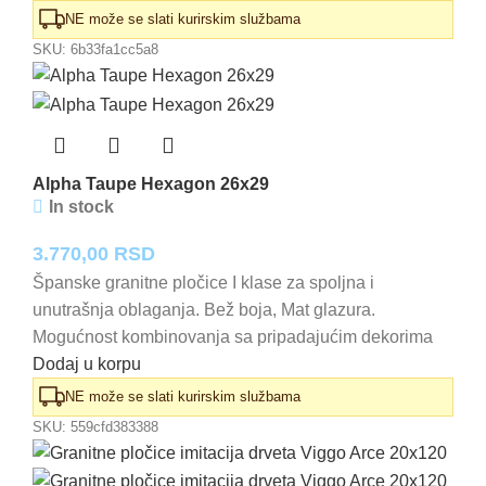
NE može se slati kurirskim službama
SKU:
6b33fa1cc5a8
Alpha Taupe Hexagon 26x29
In stock
3.770,00
RSD
Španske granitne pločice I klase za spoljna i
unutrašnja oblaganja. Bež boja, Mat glazura.
Mogućnost kombinovanja sa pripadajućim dekorima
Dodaj u korpu
NE može se slati kurirskim službama
SKU:
559cfd383388