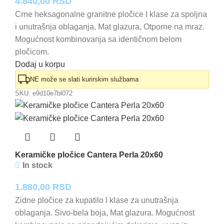
4.840,00
RSD
Crne heksagonalne granitne pločice I klase za spoljna
i unutrašnja oblaganja, Mat glazura, Otporne na mraz.
Mogućnost kombinovanja sa identičnom belom
pločicom.
Dodaj u korpu
NE može se slati kurirskim službama
SKU:
e9d10e7bl072
Keramičke pločice Cantera Perla 20x60
In stock
1.880,00
RSD
Zidne pločice za kupatilo I klase za unutrašnja
oblaganja. Sivo-bela boja, Mat glazura. Mogućnost