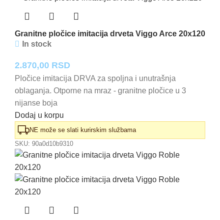
Granitne pločice imitacija drveta Viggo Arce 20x120
In stock
2.870,00
RSD
Pločice imitacija DRVA za spoljna i unutrašnja
oblaganja. Otporne na mraz - granitne pločice u 3
nijanse boja
Dodaj u korpu
NE može se slati kurirskim službama
SKU:
90a0d10b9310