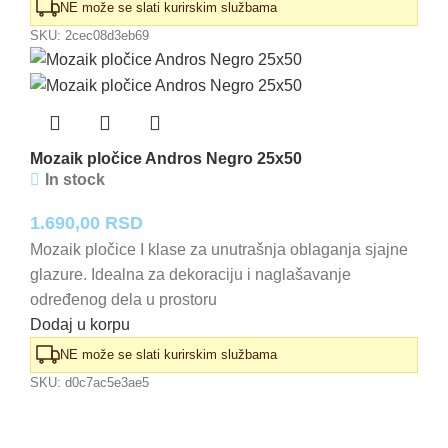
NE može se slati kurirskim službama
SKU:
2cec08d3eb69
Mozaik pločice Andros Negro 25x50
In stock
1.690,00
RSD
Mozaik pločice I klase za unutrašnja oblaganja sjajne
glazure. Idealna za dekoraciju i naglašavanje
određenog dela u prostoru
Dodaj u korpu
NE može se slati kurirskim službama
SKU:
d0c7ac5e3ae5