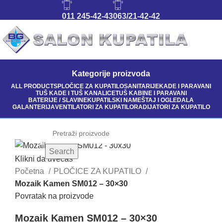
011 245-42-43
063/21-42-42
Kategorije proizvoda
ALL
PRODUCTS
PLOČICE ZA KUPATILO
SANITARIJE
KADE I PARAVANI
TUŠ KADE I TUŠ KANALICE
TUŠ KABINE I PARAVANI
BATERIJE / SLAVINE
KUPATILSKI NAMEŠTAJ I OGLEDALA
GALANTERIJA
VENTILATORI ZA KUPATILO
RADIJATORI ZA KUPATILO
Search
Klikni da uvećaš
Početna
PLOČICE ZA KUPATILO
Mozaik Kamen SM012 – 30×30
Povratak na proizvode
Mozaik Kamen SM012 – 30×30