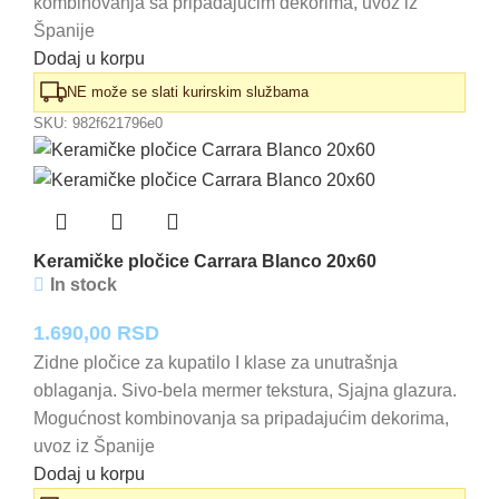
kombinovanja sa pripadajućim dekorima, uvoz iz
Španije
Dodaj u korpu
NE može se slati kurirskim službama
SKU:
982f621796e0
Keramičke pločice Carrara Blanco 20x60
In stock
1.690,00
RSD
Zidne pločice za kupatilo I klase za unutrašnja
oblaganja. Sivo-bela mermer tekstura, Sjajna glazura.
Mogućnost kombinovanja sa pripadajućim dekorima,
uvoz iz Španije
Dodaj u korpu