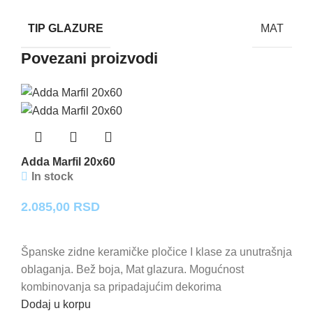
TIP GLAZURE
MAT
Povezani proizvodi
Adda Marfil 20x60
In stock
2.085,00
RSD
Španske zidne keramičke pločice I klase za unutrašnja
oblaganja. Bež boja, Mat glazura. Mogućnost
kombinovanja sa pripadajućim dekorima
Dodaj u korpu