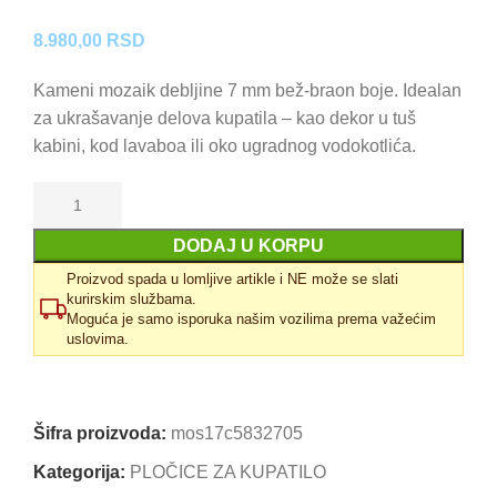
8.980,00
RSD
Kameni mozaik debljine 7 mm bež-braon boje. Idealan
za ukrašavanje delova kupatila – kao dekor u tuš
kabini, kod lavaboa ili oko ugradnog vodokotlića.
DODAJ U KORPU
Proizvod spada u lomljive artikle i NE može se slati
kurirskim službama.
Moguća je samo isporuka našim vozilima prema važećim
uslovima.
Uporedi
Dodaj u omiljene
Šifra proizvoda:
mos17c5832705
Kategorija:
PLOČICE ZA KUPATILO