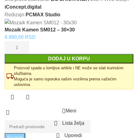
iConcept.digital
.
Redizajn
PCMAX Studio
Mozaik Kamen SM012 – 30×30
8.980,00
RSD
DODAJ U KORPU
Proizvod spada u lomljive artikle i NE može se slati kurirskim
službama.
Moguća je samo isporuka našim vozilima prema važećim
uslovima.
Meni
Lista želja
Uporedi
Search