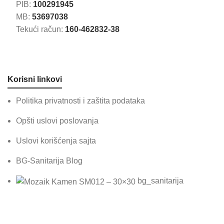
PIB:
100291945
MB:
53697038
Tekući račun:
160-462832-38
Korisni linkovi
Politika privatnosti i zaštita podataka
Opšti uslovi poslovanja
Uslovi korišćenja sajta
BG-Sanitarija Blog
bg_sanitarija