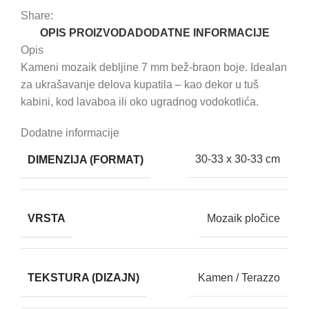
Share:
OPIS PROIZVODA
DODATNE INFORMACIJE
Opis
Kameni mozaik debljine 7 mm bež-braon boje. Idealan
za ukrašavanje delova kupatila – kao dekor u tuš
kabini, kod lavaboa ili oko ugradnog vodokotlića.
Dodatne informacije
DIMENZIJA (FORMAT)
30-33 x 30-33 cm
VRSTA
Mozaik pločice
TEKSTURA (DIZAJN)
Kamen / Terazzo