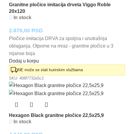
Granitne pločice imitacija drveta Viggo Roble
20x120
In stock
2.870,00
RSD
Pločice imitacija DRVA za spoljna i unutrašnja
oblaganja. Otporne na mraz - granitne pločice u 3
nijanse boja
Dodaj u korpu
NE može se slati kurirskim službama
SKU:
408f7732e5c2
Hexagon Black granitne pločice 22,5x25,9
In stock