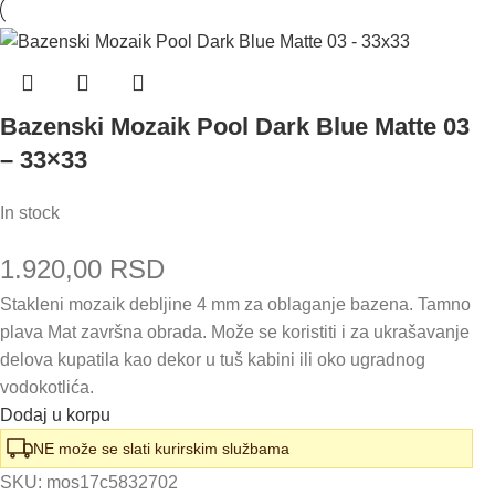
Bazenski Mozaik Pool Dark Blue Matte 03
– 33×33
In stock
1.920,00
RSD
Stakleni mozaik debljine 4 mm za oblaganje bazena. Tamno
plava Mat završna obrada. Može se koristiti i za ukrašavanje
delova kupatila kao dekor u tuš kabini ili oko ugradnog
vodokotlića.
Dodaj u korpu
NE može se slati kurirskim službama
SKU:
mos17c5832702