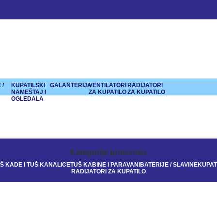
 /
KUPATILSKI
GALANTERIJA
VENTILATORI
RADIJATORI
NAMEŠTAJ I
ZA KUPATILO
ZA KUPATILO
OGLEDALA
Kategorije proizvoda
Š KADE I TUŠ KANALICE
TUŠ KABINE I PARAVANI
BATERIJE / SLAVINE
KUPAT
RADIJATORI ZA KUPATILO