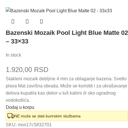
Bazenski Mozaik Pool Light Blue Matte 02
– 33×33
In stock
1.920,00
RSD
Stakleni mozaik debljine 4 mm za oblaganje bazena. Svetlo
plava Mat završna obrada. Može se koristiti i za ukrašavanje
delova kupatila kao dekor u tuš kabini ili oko ugradnog
vodokotlića.
Dodaj u korpu
NE može se slati kurirskim službama
SKU:
mos17c5832701