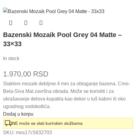
Bazenski Mozaik Pool Grey 04 Matte –
33×33
In stock
1.970,00
RSD
Stakleni mozaik debljine 4 mm za oblaganje bazena. Crno-
Bela-Siva Mat završna obrada. Može se koristiti i za
ukrašavanje delova kupatila kao dekor u tuš kabini ili oko
ugradnog vodokotlića.
Dodaj u korpu
NE može se slati kurirskim službama
SKU:
mos17c5832703