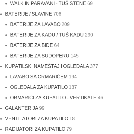
WALK IN PARAVANI - TUŠ STENE
69
BATERIJE / SLAVINE
706
BATERIJE ZA LAVABO
209
BATERIJE ZA KADU / TUŠ KADU
290
BATERIJE ZA BIDE
64
BATERIJE ZA SUDOPERU
145
KUPATILSKI NAMEŠTAJ I OGLEDALA
377
LAVABO SA ORMARIĆEM
194
OGLEDALA ZA KUPATILO
137
ORMARIĆI ZA KUPATILO - VERTIKALE
46
GALANTERIJA
99
VENTILATORI ZA KUPATILO
18
RADIJATORI ZA KUPATILO
79