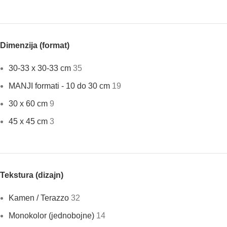
Dimenzija (format)
30-33 x 30-33 cm
35
MANJI formati - 10 do 30 cm
19
30 x 60 cm
9
45 x 45 cm
3
Tekstura (dizajn)
Kamen / Terazzo
32
Monokolor (jednobojne)
14