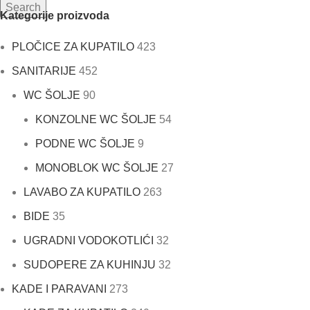
Search
Kategorije proizvoda
PLOČICE ZA KUPATILO
423
SANITARIJE
452
WC ŠOLJE
90
KONZOLNE WC ŠOLJE
54
PODNE WC ŠOLJE
9
MONOBLOK WC ŠOLJE
27
LAVABO ZA KUPATILO
263
BIDE
35
UGRADNI VODOKOTLIĆI
32
SUDOPERE ZA KUHINJU
32
KADE I PARAVANI
273