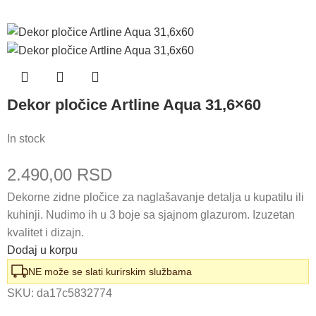
Dekor pločice Artline Aqua 31,6×60
In stock
2.490,00
RSD
Dekorne zidne pločice za naglašavanje detalja u kupatilu ili
kuhinji. Nudimo ih u 3 boje sa sjajnom glazurom. Izuzetan
kvalitet i dizajn.
Dodaj u korpu
NE može se slati kurirskim službama
SKU:
da17c5832774