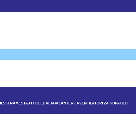
ILSKI NAMEŠTAJ I OGLEDALA
GALANTERIJA
VENTILATORI ZA KUPATILO