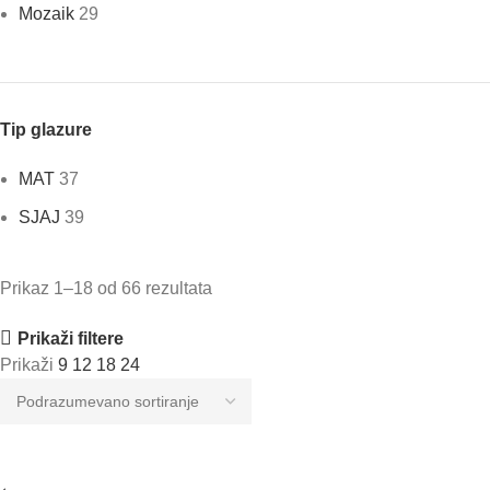
Mozaik
29
Tip glazure
MAT
37
SJAJ
39
Prikaz 1–18 od 66 rezultata
Prikaži filtere
Prikaži
9
12
18
24