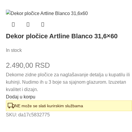
Dekor pločice Artline Blanco 31,6×60
In stock
2.490,00
RSD
Dekorne zidne pločice za naglašavanje detalja u kupatilu ili
kuhinji. Nudimo ih u 3 boje sa sjajnom glazurom. Izuzetan
kvalitet i dizajn.
Dodaj u korpu
NE može se slati kurirskim službama
SKU:
da17c5832775