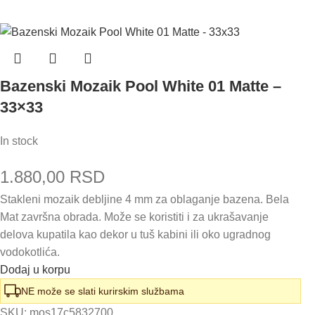
Bazenski Mozaik Pool White 01 Matte –
33×33
In stock
1.880,00
RSD
Stakleni mozaik debljine 4 mm za oblaganje bazena. Bela
Mat završna obrada. Može se koristiti i za ukrašavanje
delova kupatila kao dekor u tuš kabini ili oko ugradnog
vodokotlića.
Dodaj u korpu
NE može se slati kurirskim službama
SKU:
mos17c5832700