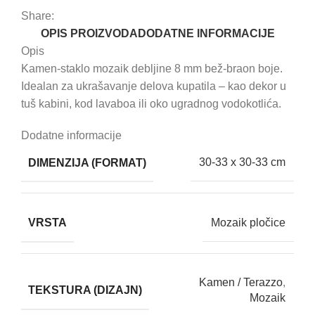
Share:
OPIS PROIZVODA
DODATNE INFORMACIJE
Opis
Kamen-staklo mozaik debljine 8 mm bež-braon boje.
Idealan za ukrašavanje delova kupatila – kao dekor u
tuš kabini, kod lavaboa ili oko ugradnog vodokotlića.
Dodatne informacije
DIMENZIJA (FORMAT)
30-33 x 30-33 cm
VRSTA
Mozaik pločice
Kamen / Terazzo
,
TEKSTURA (DIZAJN)
Mozaik