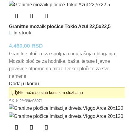
Granitne mozaik pločice Tokio Azul 22,5x22,5
In stock
4.460,00
RSD
Granitne pločice za spoljna i unutrašnja oblaganja.
Mozaik pločice za hodnike, bašte, terase i javne
površine otporne na mraz. Dekor pločice za sve
namene
Dodaj u korpu
NE može se slati kurirskim službama
SKU:
2fc39fc08971