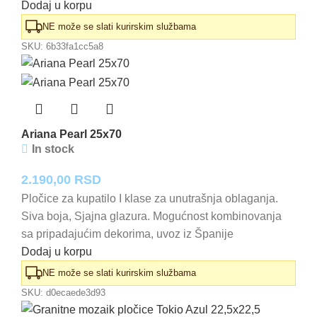
Dodaj u korpu
NE može se slati kurirskim službama
SKU:
6b33fa1cc5a8
Ariana Pearl 25x70
In stock
2.190,00
RSD
Pločice za kupatilo I klase za unutrašnja oblaganja.
Siva boja, Sjajna glazura. Mogućnost kombinovanja
sa pripadajućim dekorima, uvoz iz Španije
Dodaj u korpu
NE može se slati kurirskim službama
SKU:
d0ecaede3d93