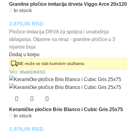
Granitne pločice imitacija drveta Viggo Arce 20x120
In stock
2.870,00
RSD
Pločice imitacija DRVA za spoljna i unutrašnja
oblaganja. Otporne na mraz - granitne pločice u 3
nijanse boja
Dodaj u korpu
NE može se slati kurirskim službama
SKU:
90a0d10b9310
Keramičke pločice Brio Blanco i Cubic Gris 25x75
In stock
1.970,00
RSD