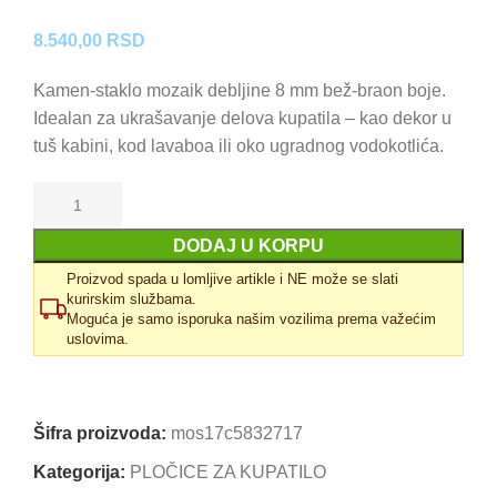
8.540,00
RSD
Kamen-staklo mozaik debljine 8 mm bež-braon boje.
Idealan za ukrašavanje delova kupatila – kao dekor u
tuš kabini, kod lavaboa ili oko ugradnog vodokotlića.
DODAJ U KORPU
Proizvod spada u lomljive artikle i NE može se slati
kurirskim službama.
Moguća je samo isporuka našim vozilima prema važećim
uslovima.
Uporedi
Dodaj u omiljene
Šifra proizvoda:
mos17c5832717
Kategorija:
PLOČICE ZA KUPATILO