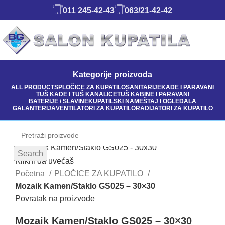
011 245-42-43
063/21-42-42
Kategorije proizvoda
ALL
PRODUCTS
PLOČICE ZA KUPATILO
SANITARIJE
KADE I PARAVANI
TUŠ KADE I TUŠ KANALICE
TUŠ KABINE I PARAVANI
BATERIJE / SLAVINE
KUPATILSKI NAMEŠTAJ I OGLEDALA
GALANTERIJA
VENTILATORI ZA KUPATILO
RADIJATORI ZA KUPATILO
Search
Klikni da uvećaš
Početna
PLOČICE ZA KUPATILO
Mozaik Kamen/Staklo GS025 – 30×30
Povratak na proizvode
Mozaik Kamen/Staklo GS025 – 30×30