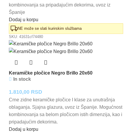
kombinovanja sa pripadajućim dekorima, uvoz iz
Španije
Dodaj u korpu
NE može se slati kurirskim službama
SKU:
41631cf74480
Keramičke pločice Negro Brillo 20x60
In stock
1.810,00
RSD
Crne zidne keramičke pločice I klase za unutrašnja
oblaganja. Sjajna glazura, uvoz iz Španije. Mogućnost
kombinovanja sa belom pločicom istih dimenzija, kao i
pripadajućim dekorima.
Dodaj u korpu