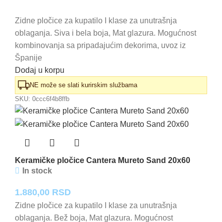
Zidne pločice za kupatilo I klase za unutrašnja
oblaganja. Siva i bela boja, Mat glazura. Mogućnost
kombinovanja sa pripadajućim dekorima, uvoz iz
Španije
Dodaj u korpu
NE može se slati kurirskim službama
SKU:
0ccc6f4b8ffb
Keramičke pločice Cantera Mureto Sand 20x60
In stock
1.880,00
RSD
Zidne pločice za kupatilo I klase za unutrašnja
oblaganja. Bež boja, Mat glazura. Mogućnost