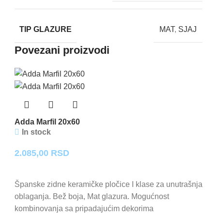
TIP GLAZURE
MAT
,
SJAJ
Povezani proizvodi
Adda Marfil 20x60
In stock
2.085,00
RSD
Španske zidne keramičke pločice I klase za unutrašnja
oblaganja. Bež boja, Mat glazura. Mogućnost
kombinovanja sa pripadajućim dekorima