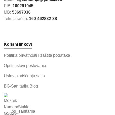
PIB:
100291945
MB:
53697038
Tekući račun:
160-462832-38
Korisni linkovi
Politika privatnosti i zaštita podataka
Opšti uslovi poslovanja
Uslovi korišćenja sajta
BG-Sanitarija Blog
bg_sanitarija