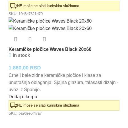
NE može se slati kurirskim službama
SKU:
10d3e7621d70
Keramičke pločice Waves Black 20x60
In stock
1.860,00
RSD
Crne i bele zidne keramičke pločice I klase za
unutrašnja oblaganja. Sjajna glazura, talasasti dizajn -
uvoz iz Španije.
Dodaj u korpu
NE može se slati kurirskim službama
SKU:
ba9dee6f47a7