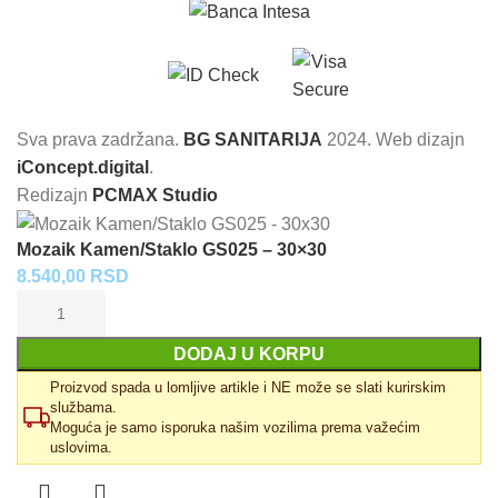
Sva prava zadržana.
BG SANITARIJA
2024. Web dizajn
iConcept.digital
.
Redizajn
PCMAX Studio
Mozaik Kamen/Staklo GS025 – 30×30
8.540,00
RSD
DODAJ U KORPU
Proizvod spada u lomljive artikle i NE može se slati kurirskim
službama.
Moguća je samo isporuka našim vozilima prema važećim
uslovima.