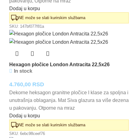
pakovanju, Otporne na mraz
Dodaj u korpu
NE može se slati kurirskim službama
SKU:
147bf077f81a
Hexagon pločice London Antracita 22,5x26
In stock
4.760,00
RSD
Dekorne heksagon granitne pločice I klase za spoljna i
unutrašnja oblaganja. Mat Siva glazura sa više dezena
u pakovanju. Otporne na mraz
Dodaj u korpu
NE može se slati kurirskim službama
SKU:
6ebc98ceef76