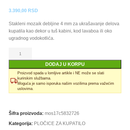
3.390,00
RSD
Stakleni mozaik debljine 4 mm za ukrašavanje delova
kupatila kao dekor u tuš kabini, kod lavaboa ili oko
ugradnog vodokotlića.
DODAJ U KORPU
Proizvod spada u lomljive artikle i NE može se slati
kurirskim službama.
Moguća je samo isporuka našim vozilima prema važećim
uslovima.
Uporedi
Dodaj u omiljene
Šifra proizvoda:
mos17c5832726
Kategorija:
PLOČICE ZA KUPATILO