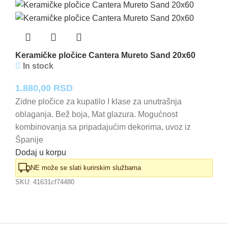
Keramičke pločice Cantera Mureto Sand 20x60
In stock
1.880,00
RSD
Zidne pločice za kupatilo I klase za unutrašnja
oblaganja. Bež boja, Mat glazura. Mogućnost
kombinovanja sa pripadajućim dekorima, uvoz iz
Španije
Dodaj u korpu
NE može se slati kurirskim službama
SKU:
41631cf74480