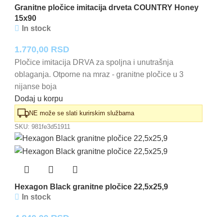
Granitne pločice imitacija drveta COUNTRY Honey
15x90
In stock
1.770,00
RSD
Pločice imitacija DRVA za spoljna i unutrašnja
oblaganja. Otporne na mraz - granitne pločice u 3
nijanse boja
Dodaj u korpu
NE može se slati kurirskim službama
SKU:
981fe3d51911
Hexagon Black granitne pločice 22,5x25,9
In stock