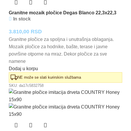
Granitne mozaik pločice Degas Blanco 22,3x22,3
In stock
3.810,00
RSD
Granitne pločice za spoljna i unutrašnja oblaganja.
Mozaik pločice za hodnike, bašte, terase i javne
površine otporne na mraz. Dekor pločice za sve
namene
Dodaj u korpu
NE može se slati kurirskim službama
SKU:
da17c5832758