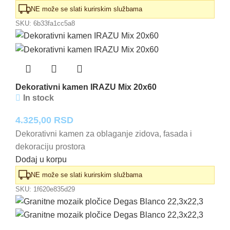
NE može se slati kurirskim službama
SKU:
6b33fa1cc5a8
Dekorativni kamen IRAZU Mix 20x60
In stock
4.325,00
RSD
Dekorativni kamen za oblaganje zidova, fasada i
dekoraciju prostora
Dodaj u korpu
NE može se slati kurirskim službama
SKU:
1f620e835d29