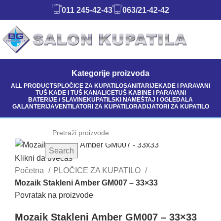
011 245-42-43
063/21-42-42
Kategorije proizvoda
ALL
PRODUCTS
PLOČICE ZA KUPATILO
SANITARIJE
KADE I PARAVANI
TUŠ KADE I TUŠ KANALICE
TUŠ KABINE I PARAVANI
BATERIJE / SLAVINE
KUPATILSKI NAMEŠTAJ I OGLEDALA
GALANTERIJA
VENTILATORI ZA KUPATILO
RADIJATORI ZA KUPATILO
Search
Klikni da uvećaš
Početna
PLOČICE ZA KUPATILO
Mozaik Stakleni Amber GM007 – 33×33
Povratak na proizvode
Mozaik Stakleni Amber GM007 – 33×33