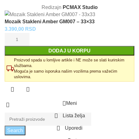
Redizajn
PCMAX Studio
Mozaik Stakleni Amber GM007 – 33×33
3.390,00
RSD
DODAJ U KORPU
Proizvod spada u lomljive artikle i NE može se slati kurirskim
službama.
Moguća je samo isporuka našim vozilima prema važećim
uslovima.
Meni
Lista želja
Uporedi
Search