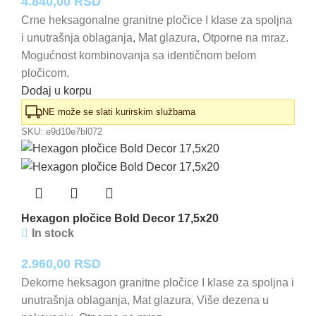
4.840,00
RSD
Crne heksagonalne granitne pločice I klase za spoljna
i unutrašnja oblaganja, Mat glazura, Otporne na mraz.
Mogućnost kombinovanja sa identičnom belom
pločicom.
Dodaj u korpu
NE može se slati kurirskim službama
SKU:
e9d10e7bl072
Hexagon pločice Bold Decor 17,5x20
In stock
2.960,00
RSD
Dekorne heksagon granitne pločice I klase za spoljna i
unutrašnja oblaganja, Mat glazura, Više dezena u