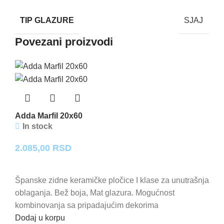
TIP GLAZURE
SJAJ
Povezani proizvodi
Adda Marfil 20x60
In stock
2.085,00
RSD
Španske zidne keramičke pločice I klase za unutrašnja
oblaganja. Bež boja, Mat glazura. Mogućnost
kombinovanja sa pripadajućim dekorima
Dodaj u korpu