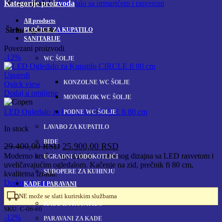
Kategorije proizvoda
Vrsta ogledala
Ogledalo sa ormarićem i rasvetom
All
products
Širina ogledala
65 cm
PLOČICE ZA KUPATILO
SANITARIJE
Povezani proizvodi
-12%
WC ŠOLJE
Uporedi
KONZOLNE WC ŠOLJE
Quick view
Dodaj u omiljene
MONOBLOK WC ŠOLJE
LED Ogledalo za Kupatilo CIRCLE fi 80 cm
PODNE WC ŠOLJE
LAVABO ZA KUPATILO
In stock
BIDE
Originalna
Trenutna
29.400,00
RSD
25.900,00
RSD
cena
cena
Moderno kružno ogledalo jednostavnog dizajna sa LED rasvetom i
UGRADNI VODOKOTLIĆI
uveličavajućim ogledalom. Kačenje na zid, prečnik fi 80 cm,
je
je:
SUDOPERE ZA KUHINJU
kvalitetna izrada.
bila:
25.900,00 RSD.
Dodaj u korpu
KADE I PARAVANI
29.400,00 RSD.
NE može se slati kurirskim službama
KADE ZA KUPATILO
SKU:
C-06-60
-12%
PARAVANI ZA KADE