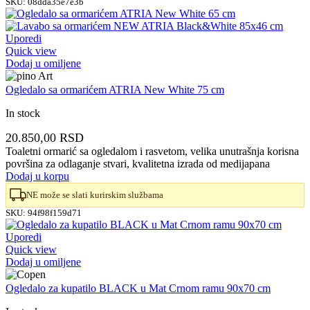
SKU:
08dda35e7e3b
Uporedi
Quick view
Dodaj u omiljene
Ogledalo sa ormarićem ATRIA New White 75 cm
In stock
20.850,00
RSD
Toaletni ormarić sa ogledalom i rasvetom, velika unutrašnja korisna
površina za odlaganje stvari, kvalitetna izrada od medijapana
Dodaj u korpu
NE može se slati kurirskim službama
SKU:
94f98f159d71
Uporedi
Quick view
Dodaj u omiljene
Ogledalo za kupatilo BLACK u Mat Crnom ramu 90x70 cm