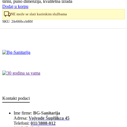
širini, puno dimenzija, kvalitetna izrada
Dodaj u korpu
NE može se slati kurirskim službama
SKU:
2fe660ccb80f
Kontakt podaci
Ime firme:
BG-Sanitarija
Adresa:
Vojvode Šupljikca 45
Telefoni:
011/3808-012