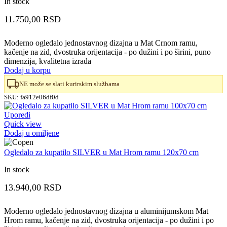
In stock
11.750,00
RSD
Moderno ogledalo jednostavnog dizajna u Mat Crnom ramu,
kačenje na zid, dvostruka orijentacija - po dužini i po širini, puno
dimenzija, kvalitetna izrada
Dodaj u korpu
NE može se slati kurirskim službama
SKU:
fa912e06df0d
Uporedi
Quick view
Dodaj u omiljene
Ogledalo za kupatilo SILVER u Mat Hrom ramu 120x70 cm
In stock
13.940,00
RSD
Moderno ogledalo jednostavnog dizajna u aluminijumskom Mat
Hrom ramu, kačenje na zid, dvostruka orijentacija - po dužini i po