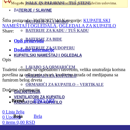
WALK IN PARAVANI – TUŠ STENE
Moguća je samo isporuka našim vozilima prema važećim uslovima.
Art
White
Uporedi
BATERIJE / SLAVINE
65
Dodaj u omiljene
cm
Šifra proizvoda:
30d78287534d
Kategorije:
KUPATILSKI
BATERIJE ZA LAVABO
količina
NAMEŠTAJ I OGLEDALA
,
OGLEDALA ZA KUPATILO
Share:
BATERIJE ZA KADU / TUŠ KADU
BATERIJE ZA BIDE
Opis proizvoda
BATERIJE ZA SUDOPERU
Dodatne informacije
KUPATILSKI NAMEŠTAJ I OGLEDALA
Opis
LAVABO SA ORMARIĆEM
Toaletni ormarić sa ogledalom i rasvetom, velika unutrašnja korisna
površina za odlaganje stvari, kvalitetna izrada od medijapana sa
OGLEDALA ZA KUPATILO
furnirom belog drveta
ORMARIĆI ZA KUPATILO – VERTIKALE
Dodatne informacije
GALANTERIJA
VENTILATORI ZA KUPATILO
Brend
PINO ART
RADIJATORI ZA KUPATILO
0
Lista želja
Boja
Bela
0
Uporedi
0
items
0,00
RSD