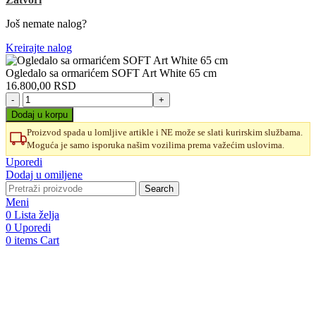
Još nemate nalog?
Kreirajte nalog
Ogledalo sa ormarićem SOFT Art White 65 cm
16.800,00
RSD
Ogledalo
sa
Dodaj u korpu
ormarićem
Proizvod spada u lomljive artikle i NE može se slati kurirskim službama.
SOFT
Moguća je samo isporuka našim vozilima prema važećim uslovima.
Art
White
Uporedi
65
Dodaj u omiljene
cm
Search
količina
Meni
0
Lista želja
0
Uporedi
0
items
Cart