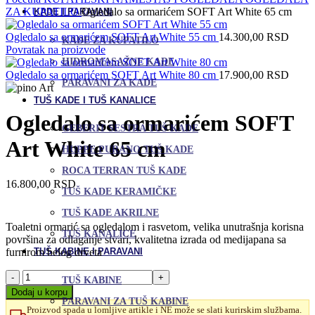
ZA KUPATILO
Ogledalo sa ormarićem SOFT Art White 65 cm
KADE I PARAVANI
Ogledalo sa ormarićem SOFT Art White 55 cm
14.300,00
RSD
KADE ZA KUPATILO
Povratak na proizvode
HIDROMASAŽNE KADE
Ogledalo sa ormarićem SOFT Art White 80 cm
17.900,00
RSD
PARAVANI ZA KADE
TUŠ KADE I TUŠ KANALICE
Ogledalo sa ormarićem SOFT
GEBERIT SESTRA TUŠ KADE
Art White 65 cm
HUPPE PURANO TUŠ KADE
ROCA TERRAN TUŠ KADE
16.800,00
RSD
TUŠ KADE KERAMIČKE
TUŠ KADE AKRILNE
Toaletni ormarić sa ogledalom i rasvetom, velika unutrašnja korisna
TUŠ KANALICE
površina za odlaganje stvari, kvalitetna izrada od medijapana sa
furnirom belog drveta
TUŠ KABINE I PARAVANI
Ogledalo
TUŠ KABINE
sa
Dodaj u korpu
ormarićem
PARAVANI ZA TUŠ KABINE
Proizvod spada u lomljive artikle i NE može se slati kurirskim službama.
SOFT