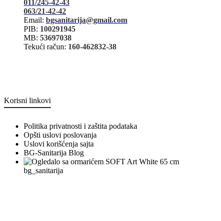
011/245-42-43
063/21-42-42
Email:
bgsanitarija@gmail.com
PIB:
100291945
MB:
53697038
Tekući račun:
160-462832-38
Korisni linkovi
Politika privatnosti i zaštita podataka
Opšti uslovi poslovanja
Uslovi korišćenja sajta
BG-Sanitarija Blog
bg_sanitarija