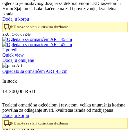
ogledalo jednostavnog dizajna sa dekorativnom LED rasvetom u
je
je:
Hrom Sjaj ramu. Lako kačenje na zid i povezivanje, kvalitetna
bila:
35.700,00 RSD.
izrada.
40.600,00 RSD.
Dodaj u korpu
NE može se slati kurirskim službama
SKU:
C-06-03Z-B
Uporedi
Quick view
Dodaj u omiljene
Ogledalo sa ormarićem ART 45 cm
In stock
14.200,00
RSD
Toaletni ormarić sa ogledalom i rasvetom, velika unutrašnja korisna
površina za odlaganje stvari, kvalitetna izrada od medijapana
Dodaj u korpu
NE može se slati kurirskim službama