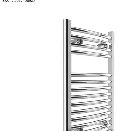
SKU:
ef001745d6ab