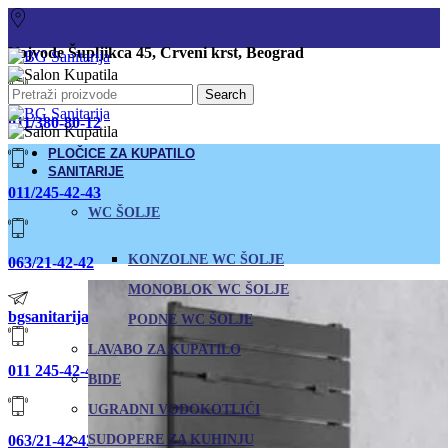
Vojvode Šupljikca 45, Crveni krst, Beograd
Search
011/380-80-12
PLOČICE ZA KUPATILO
SANITARIJE
011/245-42-43
WC ŠOLJE
KONZOLNE WC ŠOLJE
063/21-42-42
MONOBLOK WC ŠOLJE
bgsanitarija@gmail.com
PODNE WC ŠOLJE
LAVABO ZA KUPATILO
011 245-42-43
BIDE
UGRADNI VODOKOTLIĆI
063/21-42-42
SUDOPERE ZA KUHINJU