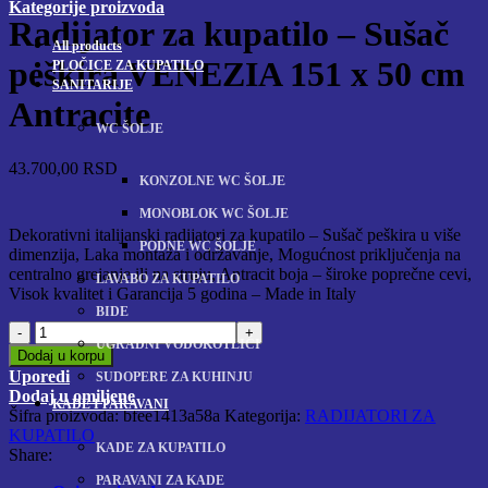
Kategorije proizvoda
Radijator za kupatilo – Sušač
All
products
peškira VENEZIA 151 x 50 cm
PLOČICE ZA KUPATILO
SANITARIJE
Antracite
WC ŠOLJE
43.700,00
RSD
KONZOLNE WC ŠOLJE
MONOBLOK WC ŠOLJE
Dekorativni italijanski radijatori za kupatilo – Sušač peškira u više
PODNE WC ŠOLJE
dimenzija, Laka montaža i održavanje, Mogućnost priključenja na
centralno grejanje ili na struju, Antracit boja – široke poprečne cevi,
LAVABO ZA KUPATILO
Visok kvalitet i Garancija 5 godina – Made in Italy
BIDE
Radijator
UGRADNI VODOKOTLIĆI
za
Dodaj u korpu
kupatilo
Uporedi
SUDOPERE ZA KUHINJU
-
Dodaj u omiljene
KADE I PARAVANI
Sušač
Šifra proizvoda:
bfee1413a58a
Kategorija:
RADIJATORI ZA
peškira
KUPATILO
VENEZIA
KADE ZA KUPATILO
Share:
151
PARAVANI ZA KADE
x