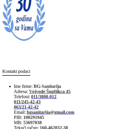
Kontakt podaci
Ime firme:
BG-Sanitarija
Adresa:
Vojvode Šupljikca 45
Telefoni:
011/3808-012
011/245-42-43
063/21-42-42
Email:
bgsanitarija@gmail.com
PIB:
100291945
MB:
53697038
Tekući račun:
160-462832-38