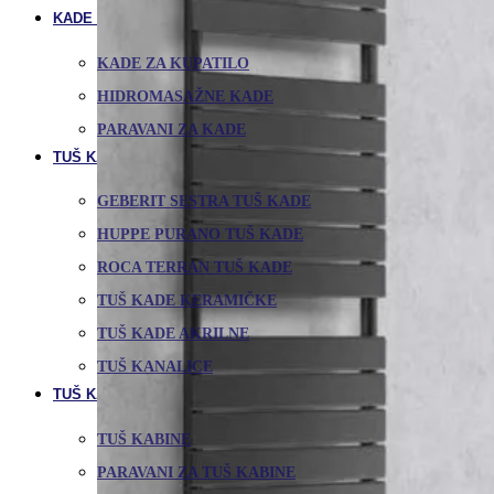
KADE I PARAVANI
KADE ZA KUPATILO
HIDROMASAŽNE KADE
PARAVANI ZA KADE
TUŠ KADE I TUŠ KANALICE
GEBERIT SESTRA TUŠ KADE
HUPPE PURANO TUŠ KADE
ROCA TERRAN TUŠ KADE
TUŠ KADE KERAMIČKE
TUŠ KADE AKRILNE
TUŠ KANALICE
TUŠ KABINE I PARAVANI
TUŠ KABINE
PARAVANI ZA TUŠ KABINE