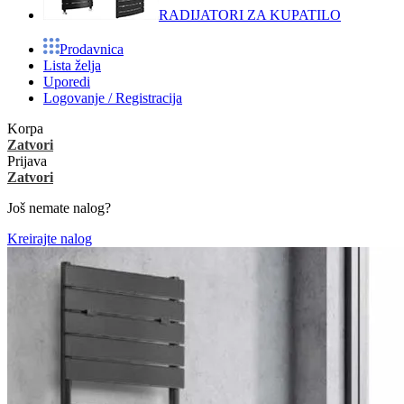
RADIJATORI ZA KUPATILO
Prodavnica
Lista želja
Uporedi
Logovanje / Registracija
Korpa
Zatvori
Prijava
Zatvori
Još nemate nalog?
Kreirajte nalog