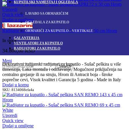
KUPATILSKI NAMEŠTAJ I OGLEDALA
Uporedi
LAVABO SA ORMARIĆEM
Quick view
Dodaj u omiljene
OGLEDALA ZA KUPATILO
Radijator za kupatilo - Sušač peškira CAPRI 72 x 50 cm Hrom
ORMARIĆI ZA KUPATILO – VERTIKALE
GALANTERIJA
In stock
VENTILATORI ZA KUPATILO
RADIJATORI ZA KUPATILO
34.800,00
RSD
Meni
Dekorativni italijanski radijatori za kupatilo - Sušač peškira u više
Search
dimenzija, Laka montaža i održavanje, Mogućnost priključenja na
centralno grejanje ili na struju, Hrom ili Antracit boja - široke
poprečne cevi, Visok kvalitet i Garancija 5 godina - Made in Italy
Dodaj u korpu
SKU:
8134068efa4a
Uporedi
Quick view
Dodaj u omiljene