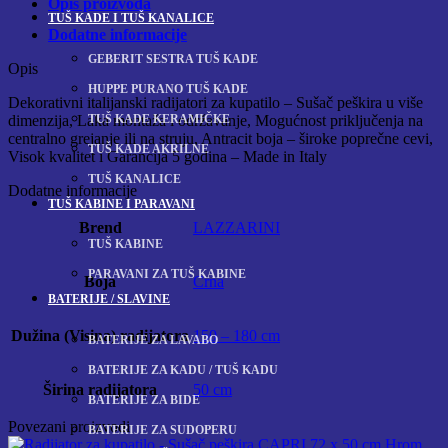
Opis proizvoda
50
TUŠ KADE I TUŠ KANALICE
cm
Dodatne informacije
Antracite
GEBERIT SESTRA TUŠ KADE
Opis
količina
HUPPE PURANO TUŠ KADE
Dekorativni italijanski radijatori za kupatilo – Sušač peškira u više
TUŠ KADE KERAMIČKE
dimenzija, Laka montaža i održavanje, Mogućnost priključenja na
centralno grejanje ili na struju, Antracit boja – široke poprečne cevi,
TUŠ KADE AKRILNE
Visok kvalitet i Garancija 5 godina – Made in Italy
TUŠ KANALICE
Dodatne informacije
TUŠ KABINE I PARAVANI
Brend
LAZZARINI
TUŠ KABINE
PARAVANI ZA TUŠ KABINE
Boja
Crna
BATERIJE / SLAVINE
Dužina (Visina) radijatora
150 – 180 cm
BATERIJE ZA LAVABO
BATERIJE ZA KADU / TUŠ KADU
Širina radijatora
50 cm
BATERIJE ZA BIDE
Povezani proizvodi
BATERIJE ZA SUDOPERU