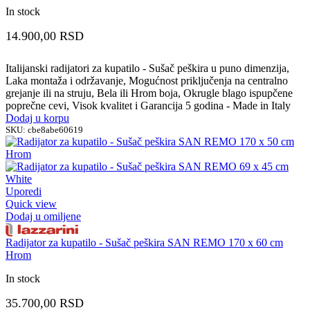
In stock
14.900,00
RSD
Italijanski radijatori za kupatilo - Sušač peškira u puno dimenzija,
Laka montaža i održavanje, Mogućnost priključenja na centralno
grejanje ili na struju, Bela ili Hrom boja, Okrugle blago ispupčene
poprečne cevi, Visok kvalitet i Garancija 5 godina - Made in Italy
Dodaj u korpu
SKU:
cbe8abe60619
Uporedi
Quick view
Dodaj u omiljene
Radijator za kupatilo - Sušač peškira SAN REMO 170 x 60 cm
Hrom
In stock
35.700,00
RSD