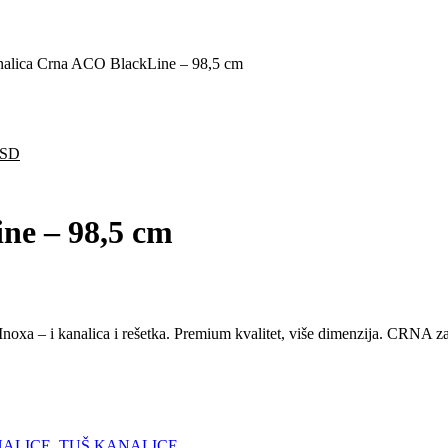
nalica Crna ACO BlackLine – 98,5 cm
Trenutna
SD
cena
je:
24.900,00 RSD.
ne – 98,5 cm
RSD.
oxa – i kanalica i rešetka. Premium kvalitet, više dimenzija. CRNA za
NALICE
,
TUŠ KANALICE