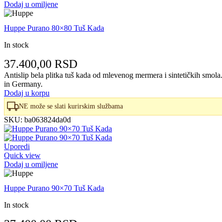
Dodaj u omiljene
Huppe Purano 80×80 Tuš Kada
In stock
37.400,00
RSD
Antislip bela plitka tuš kada od mlevenog mermera i sintetičkih smo
in Germany.
Dodaj u korpu
NE može se slati kurirskim službama
SKU:
ba063824da0d
Uporedi
Quick view
Dodaj u omiljene
Huppe Purano 90×70 Tuš Kada
In stock