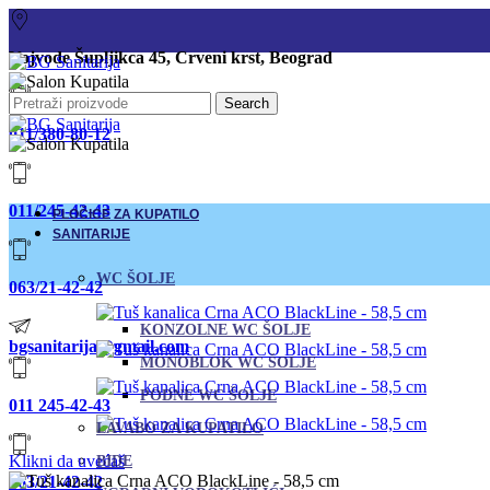
Vojvode Šupljikca 45, Crveni krst, Beograd
Search
011/380-80-12
011/245-42-43
PLOČICE ZA KUPATILO
SANITARIJE
WC ŠOLJE
063/21-42-42
KONZOLNE WC ŠOLJE
bgsanitarija@gmail.com
MONOBLOK WC ŠOLJE
PODNE WC ŠOLJE
011 245-42-43
LAVABO ZA KUPATILO
Klikni da uvećaš
BIDE
063/21-42-42