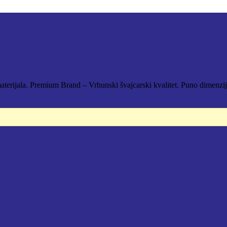
aterijala. Premium Brand – Vrhunski švajcarski kvalitet. Puno dimenzi
D.