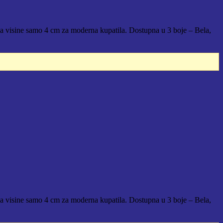
ja visine samo 4 cm za moderna kupatila. Dostupna u 3 boje – Bela,
ja visine samo 4 cm za moderna kupatila. Dostupna u 3 boje – Bela,