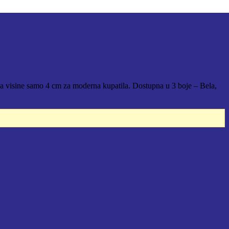
ja visine samo 4 cm za moderna kupatila. Dostupna u 3 boje – Bela,