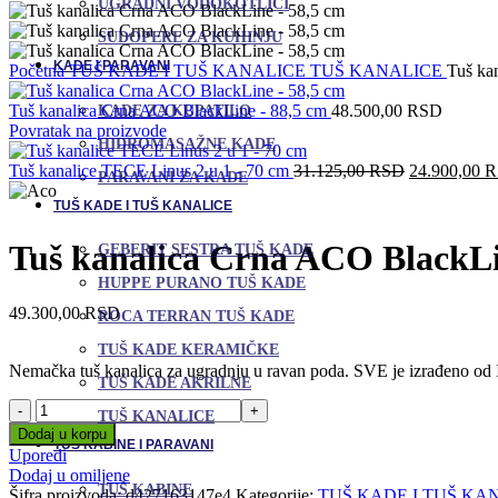
UGRADNI VODOKOTLIĆI
SUDOPERE ZA KUHINJU
KADE I PARAVANI
Početna
TUŠ KADE I TUŠ KANALICE
TUŠ KANALICE
Tuš ka
Tuš kanalica Crna ACO BlackLine - 88,5 cm
48.500,00
RSD
KADE ZA KUPATILO
Povratak na proizvode
HIDROMASAŽNE KADE
Originalna
Tuš kanalice TECE Linus 2 u 1 - 70 cm
31.125,00
RSD
24.900,00
R
PARAVANI ZA KADE
cena
TUŠ KADE I TUŠ KANALICE
je
bila:
Tuš kanalica Crna ACO BlackLi
31.125,00 
GEBERIT SESTRA TUŠ KADE
HUPPE PURANO TUŠ KADE
49.300,00
RSD
ROCA TERRAN TUŠ KADE
TUŠ KADE KERAMIČKE
Nemačka tuš kanalica za ugradnju u ravan poda. SVE je izrađeno od In
TUŠ KADE AKRILNE
Tuš
TUŠ KANALICE
kanalica
Dodaj u korpu
TUŠ KABINE I PARAVANI
Crna
Uporedi
ACO
Dodaj u omiljene
BlackLine
TUŠ KABINE
Šifra proizvoda:
d427163147e4
Kategorije:
TUŠ KADE I TUŠ KA