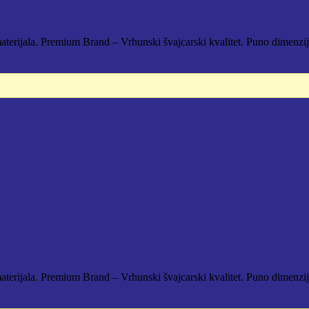
aterijala. Premium Brand – Vrhunski švajcarski kvalitet. Puno dimenzi
D.
aterijala. Premium Brand – Vrhunski švajcarski kvalitet. Puno dimenzi