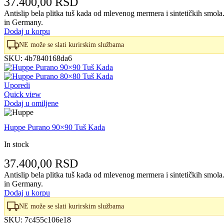
37.400,00
RSD
Antislip bela plitka tuš kada od mlevenog mermera i sintetičkih smo
in Germany.
Dodaj u korpu
NE može se slati kurirskim službama
SKU:
4b7840168da6
Uporedi
Quick view
Dodaj u omiljene
Huppe Purano 90×90 Tuš Kada
In stock
37.400,00
RSD
Antislip bela plitka tuš kada od mlevenog mermera i sintetičkih smo
in Germany.
Dodaj u korpu
NE može se slati kurirskim službama
SKU:
7c455c106e18