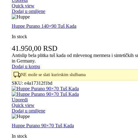
Uporedi
Quick view
Dodaj u omiljene
Huppe Purano 140×90 Tuš Kada
In stock
41.950,00
RSD
Antislip bela plitka tuš kada od mlevenog mermera i sintetički
in Germany.
Dodaj u korpu
NE može se slati kurirskim službama
SKU:
e4a17312f1bd
Uporedi
Quick view
Dodaj u omiljene
Huppe Purano 90×70 Tuš Kada
In stock