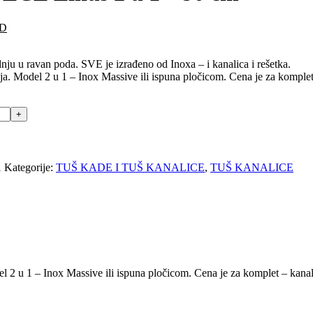
Trenutna
D
cena
je:
ju u ravan poda. SVE je izrađeno od Inoxa – i kanalica i rešetka.
28.350,00 RSD.
ja. Model 2 u 1 – Inox Massive ili ispuna pločicom. Cena je za komple
D.
1
Kategorije:
TUŠ KADE I TUŠ KANALICE
,
TUŠ KANALICE
l 2 u 1 – Inox Massive ili ispuna pločicom. Cena je za komplet – kanal