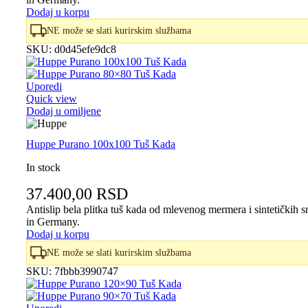
Dodaj u korpu
NE može se slati kurirskim službama
SKU:
d0d45efe9dc8
Uporedi
Quick view
Dodaj u omiljene
Huppe Purano 100x100 Tuš Kada
In stock
37.400,00
RSD
Antislip bela plitka tuš kada od mlevenog mermera i sintetički
in Germany.
Dodaj u korpu
NE može se slati kurirskim službama
SKU:
7fbbb3990747