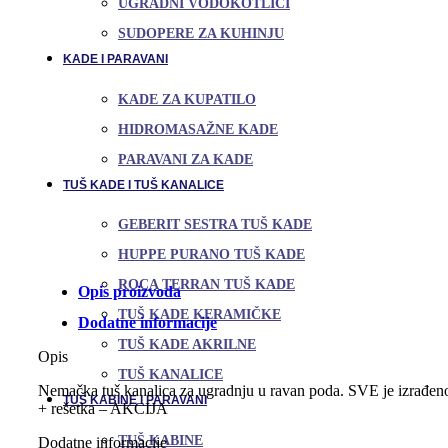
UGRADNI VODOKOTLIĆI
SUDOPERE ZA KUHINJU
KADE I PARAVANI
KADE ZA KUPATILO
HIDROMASAŽNE KADE
PARAVANI ZA KADE
TUŠ KADE I TUŠ KANALICE
GEBERIT SESTRA TUŠ KADE
HUPPE PURANO TUŠ KADE
ROCA TERRAN TUŠ KADE
Opis proizvoda
TUŠ KADE KERAMIČKE
Dodatne informacije
TUŠ KADE AKRILNE
Opis
TUŠ KANALICE
Nemačka tuš kanalica za ugradnju u ravan poda. SVE je izrađeno o
TUŠ KABINE I PARAVANI
+ rešetka – AKCIJA
TUŠ KABINE
Dodatne informacije