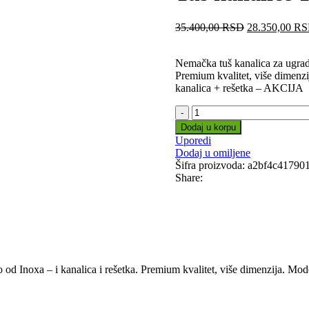
Originalna
35.400,00
RSD
28.350,00
RS
cena
je
Nemačka tuš kanalica za ugradn
bila:
Premium kvalitet, više dimenzi
35.400,00 RS
kanalica + rešetka – AKCIJA
Tuš
kanalice
Dodaj u korpu
TECE
Uporedi
Linus
Dodaj u omiljene
2
Šifra proizvoda:
a2bf4c41790
u
Share:
1
-
90
cm
količina
d Inoxa – i kanalica i rešetka. Premium kvalitet, više dimenzija. Mode