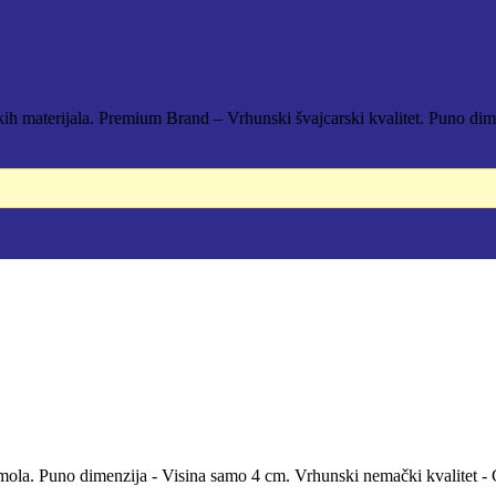
ih materijala. Premium Brand – Vrhunski švajcarski kvalitet. Puno dim
 RSD.
h smola. Puno dimenzija - Visina samo 4 cm. Vrhunski nemački kvalitet