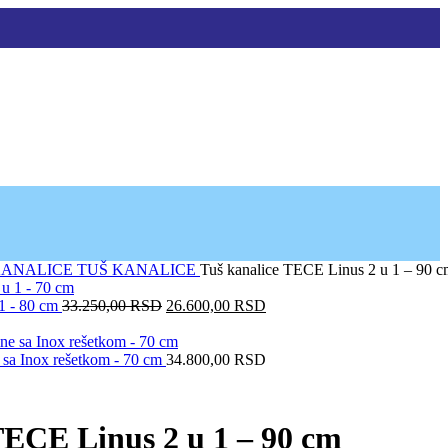
 KANALICE
TUŠ KANALICE
Tuš kanalice TECE Linus 2 u 1 – 90 
Originalna
Trenutna
1 - 80 cm
33.250,00
RSD
26.600,00
RSD
cena
cena
je
je:
bila:
26.600,00 RSD.
sa Inox rešetkom - 70 cm
34.800,00
RSD
33.250,00 RSD.
TECE Linus 2 u 1 – 90 cm