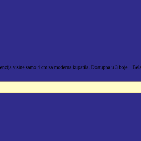
enzija visine samo 4 cm za moderna kupatila. Dostupna u 3 boje – Bela