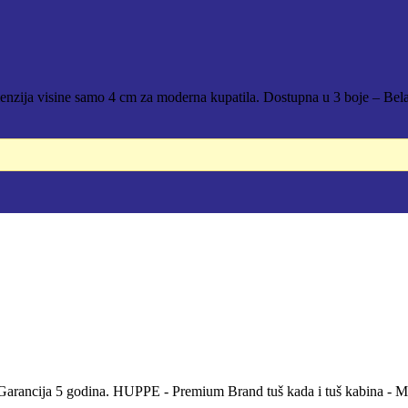
enzija visine samo 4 cm za moderna kupatila. Dostupna u 3 boje – Bela
 - Garancija 5 godina. HUPPE - Premium Brand tuš kada i tuš kabina - 