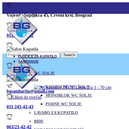
Vojvode Šupljikca 45, Crveni krst, Beograd
011/380-80-12
Search
011/245-42-43
PLOČICE ZA KUPATILO
SANITARIJE
WC ŠOLJE
063/21-42-42
-20%
KONZOLNE WC ŠOLJE
bgsanitarija@gmail.com
MONOBLOK WC ŠOLJE
Klikni da uvećaš
PODNE WC ŠOLJE
011 245-42-43
LAVABO ZA KUPATILO
BIDE
063/21-42-42