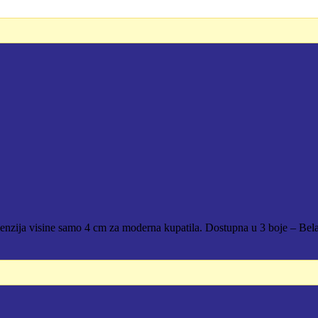
enzija visine samo 4 cm za moderna kupatila. Dostupna u 3 boje – Bela