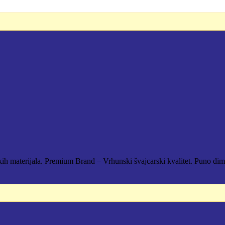
 RSD.
ih materijala. Premium Brand – Vrhunski švajcarski kvalitet. Puno dim
 RSD.