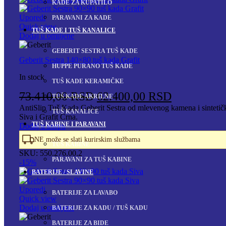
KADE ZA KUPATILO
Uporedi
PARAVANI ZA KADE
Quick view
TUŠ KADE I TUŠ KANALICE
Dodaj u omiljene
GEBERIT SESTRA TUŠ KADE
Geberit Sestra 140×80 tuš kada Grafit
HUPPE PURANO TUŠ KADE
In stock
TUŠ KADE KERAMIČKE
Originalna
Trenutna
73.410,00
RSD
62.400,00
RSD
TUŠ KADE AKRILNE
cena
cena
AntiSlip Tuš Kada Geberit Sestra od mlevenog kamena i sintetičk
TUŠ KANALICE
Siva i Grafit Crna.
je
je:
TUŠ KABINE I PARAVANI
Dodaj u korpu
bila:
62.400,00
NE može se slati kurirskim službama
TUŠ KABINE
73.410,00 RSD.
SKU:
550.276.00.2
PARAVANI ZA TUŠ KABINE
-15%
BATERIJE / SLAVINE
Uporedi
BATERIJE ZA LAVABO
Quick view
Dodaj u omiljene
BATERIJE ZA KADU / TUŠ KADU
BATERIJE ZA BIDE