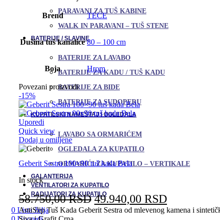
PARAVANI ZA TUŠ KABINE
Brend
TECE
WALK IN PARAVANI – TUŠ STENE
BATERIJE / SLAVINE
Dušina tuš kanalice
80 – 100 cm
BATERIJE ZA LAVABO
Boja
Hrom
BATERIJE ZA KADU / TUŠ KADU
Povezani proizvodi
BATERIJE ZA BIDE
-15%
BATERIJE ZA SUDOPERU
KUPATILSKI NAMEŠTAJ I OGLEDALA
Uporedi
Quick view
LAVABO SA ORMARIĆEM
Dodaj u omiljene
OGLEDALA ZA KUPATILO
Geberit Sestra 100×90 tuš kada Bela
ORMARIĆI ZA KUPATILO – VERTIKALE
GALANTERIJA
In stock
VENTILATORI ZA KUPATILO
RADIJATORI ZA KUPATILO
Originalna
Trenutna
58.750,00
RSD
49.940,00
RSD
cena
cena
0
Lista želja
AntiSlip Tuš Kada Geberit Sestra od mlevenog kamena i sintetičk
0
Uporedi
Siva i Grafit Crna.