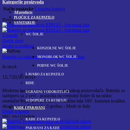
Kategorije proizvoda
Način postavke
Ugradna baterija
All
products
PLOČICE ZA KUPATILO
Povezani proizvodi
SANITARIJE
WC ŠOLJE
Uporedi
Quick view
Dodaj u omiljene
KONZOLNE WC ŠOLJE
Baterija za sudoperu RINGO - četvrtasta lula
MONOBLOK WC ŠOLJE
PODNE WC ŠOLJE
In stock
LAVABO ZA KUPATILO
15.720,00
RSD
BIDE
Moderna baterija renomiranog italijanskog proizvođača. Baterija za
UGRADNI VODOKOTLIĆI
sudoperu sa 2 cevi - postavka na centralni bojler ili na nisko
SUDOPERE ZA KUHINJU
montažni bojler pod pritiskom. Pomična lula 180'. Izuzetan kvalitet,
dizajn i cena. Garancija 5 godina - Made in Italy
KADE I PARAVANI
Dodaj u korpu
SKU:
36e1316e0bda
KADE ZA KUPATILO
PARAVANI ZA KADE