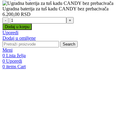
Ugradna baterija za tuš kadu CANDY bez prebacivača
6.200,00
RSD
Ugradna
baterija
Dodaj u korpu
za
Uporedi
tuš
Dodaj u omiljene
kadu
Search
CANDY
Meni
bez
0
Lista želja
prebacivača
0
Uporedi
količina
0
items
Cart