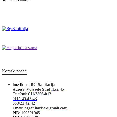
SKU:
2f11bcd90100
Kontakt podaci
Ime firme:
BG-Sanitarija
Adresa:
Vojvode Šupljikca 45
Telefoni:
011/3808-012
011/245-42-43
063/21-42-42
Email:
bgsanitarija@gmail.com
PIB:
100291945