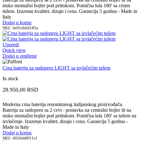
nisko montažni bojler pod pritiskom. Pomična lula 180' sa crnim
tušem. Izuzetan kvalitet, dizajn i cena. Garancija 5 godina - Made in
Italy
Dodaj u korpu
SKU:
4e01eb0d185a
Uporedi
Quick view
Dodaj u omiljene
Crna baterija za sudoperu LIGHT sa izvlačećim tušem
In stock
28.950,00
RSD
Moderna crna baterija renomiranog italijanskog proizvođača.
Baterija za sudoperu sa 2 cevi - postavka na centralni bojler ili na
nisko montažni bojler pod pritiskom. Pomična lula 180' sa tušem na
izvlačenje. Izuzetan kvalitet, dizajn i cena. Garancija 5 godina -
Made in Italy
Dodaj u korpu
SKU:
4026dd8f11cf