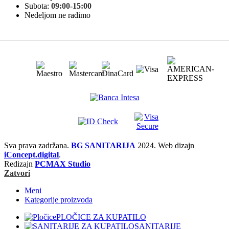
Subota:
09:00-15:00
Nedeljom ne radimo
Sva prava zadržana.
BG SANITARIJA
2024. Web dizajn
iConcept.digital
.
Redizajn
PCMAX Studio
Zatvori
Meni
Kategorije proizvoda
PLOČICE ZA KUPATILO
SANITARIJE