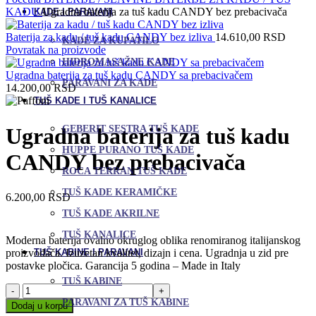
KADU
Ugradna baterija za tuš kadu CANDY bez prebacivača
KADE I PARAVANI
Baterija za kadu / tuš kadu CANDY bez izliva
14.610,00
RSD
KADE ZA KUPATILO
Povratak na proizvode
HIDROMASAŽNE KADE
Ugradna baterija za tuš kadu CANDY sa prebacivačem
PARAVANI ZA KADE
14.200,00
RSD
TUŠ KADE I TUŠ KANALICE
GEBERIT SESTRA TUŠ KADE
Ugradna baterija za tuš kadu
HUPPE PURANO TUŠ KADE
CANDY bez prebacivača
ROCA TERRAN TUŠ KADE
TUŠ KADE KERAMIČKE
6.200,00
RSD
TUŠ KADE AKRILNE
TUŠ KANALICE
Moderna baterija ovalno okruglog oblika renomiranog italijanskog
proizvođača. Izuzetan kvalitet, dizajn i cena. Ugradnja u zid pre
TUŠ KABINE I PARAVANI
postavke pločica. Garancija 5 godina – Made in Italy
TUŠ KABINE
Ugradna
baterija
PARAVANI ZA TUŠ KABINE
Dodaj u korpu
za