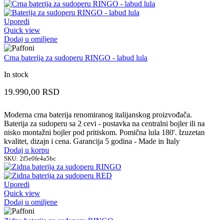
Uporedi
Quick view
Dodaj u omiljene
Crna baterija za sudoperu RINGO - labud lula
In stock
19.990,00
RSD
Moderna crna baterija renomiranog italijanskog proizvođača.
Baterija za sudoperu sa 2 cevi - postavka na centralni bojler ili na
nisko montažni bojler pod pritiskom. Pomična lula 180'. Izuzetan
kvalitet, dizajn i cena. Garancija 5 godina - Made in Italy
Dodaj u korpu
SKU:
2f5e0fe4a5bc
Uporedi
Quick view
Dodaj u omiljene