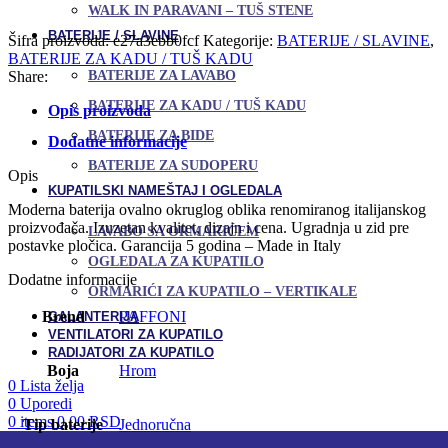
Uporedi
WALK IN PARAVANI – TUŠ STENE
tuš
Dodaj u omiljene
kadu
BATERIJE / SLAVINE
Šifra proizvoda:
e27a3ebb0fcf
Kategorije:
BATERIJE / SLAVINE
,
CANDY
BATERIJE ZA KADU / TUŠ KADU
bez
Share:
BATERIJE ZA LAVABO
prebacivača
količina
BATERIJE ZA KADU / TUŠ KADU
Opis proizvoda
BATERIJE ZA BIDE
Dodatne informacije
BATERIJE ZA SUDOPERU
Opis
KUPATILSKI NAMEŠTAJ I OGLEDALA
Moderna baterija ovalno okruglog oblika renomiranog italijanskog
proizvođača. Izuzetan kvalitet, dizajn i cena. Ugradnja u zid pre
LAVABO SA ORMARIĆEM
postavke pločica. Garancija 5 godina – Made in Italy
OGLEDALA ZA KUPATILO
Dodatne informacije
ORMARIĆI ZA KUPATILO – VERTIKALE
Brend
PAFFONI
GALANTERIJA
VENTILATORI ZA KUPATILO
RADIJATORI ZA KUPATILO
Boja
Hrom
0
Lista želja
0
Uporedi
0
items
0,00
RSD
Tip baterije
Jednoručna